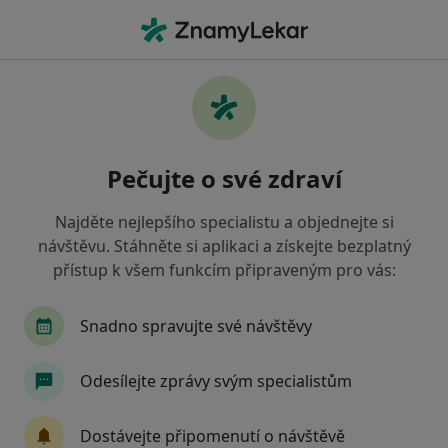
Hla
Psychiatr • Prague 4, Praha, hl město Praha
Filtry
Mapa
Psychiatr, Prague 4, Praha
Pečujte o své zdraví
Jak řadíme výsledky vyhledávání?
Najděte nejlepšího specialistu a objednejte si
návštěvu. Stáhněte si aplikaci a získejte bezplatný
Jakou pojišťovnu máte?
přístup k všem funkcím připraveným pro vás:
Všeobecná zdravotní pojišťovna
Snadno spravujte své návštěvy
Zdravotní pojišťovna ministerstva vnitra ČR
Odesílejte zprávy svým specialistům
Oborová zdravotní pojišťovna
Dostávejte připomenutí o návštěvě