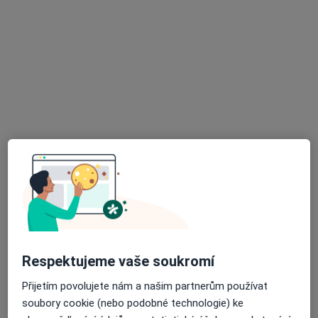
Online psychoterapie
1 500 Kč
Tento specialista nenabízí online rezervaci termínu na této adrese.
Rezervovat termín
MUDr. Marie Procházková
·
Více
Psychiatr, Psycholog, Psychoterapeut
Respektujeme vaše soukromí
Tento specialista nenabízí online rezervaci termínu na této adrese.
Přijetím povolujete nám a našim partnerům používat
soubory cookie (nebo podobné technologie) ke
Rezervovat termín