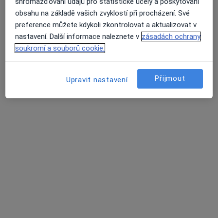
shromažďování údajů pro statistické účely a poskytování
obsahu na základě vašich zvyklostí při procházení. Své
preference můžete kdykoli zkontrolovat a aktualizovat v
nastavení. Další informace naleznete v
zásadách ochrany
soukromí a souborů cookie.
Přijmout
Upravit nastavení
MUDr. Rostislav Procházka
·
Více
Psychiatr, Psycholog
Online 1
Online 2
Tento specialista nenabízí online rezervaci termínu na této adrese.
Rezervovat termín