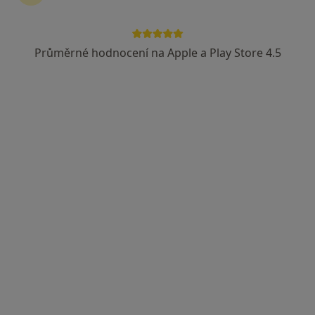
Česká průmyslová zdravotní pojišťovna
Vojenská zdravotní pojišťovna ČR
Průměrné hodnocení na Apple a Play Store 4.5
Zobrazit více
MUDr. Andrea Dutková
·
Více
Psychiatr, Psychoterapeut, Dětský terapeut
11 názorů
Vladimírova 14, Praha
•
Mapa
Andrea Dutková