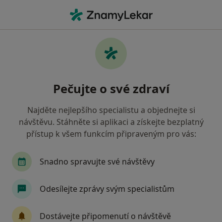
Hla
Psychiatr • Brno, jihomoravský
Filtry
• 1
Mapa
Doporučení psychiatři s Vojenská zdravotní
Pečujte o své zdraví
pojišťovna ČR Brno
Jak řadíme výsledky vyhledávání?
Najděte nejlepšího specialistu a objednejte si
návštěvu. Stáhněte si aplikaci a získejte bezplatný
přístup k všem funkcím připraveným pro vás:
Snadno spravujte své návštěvy
Odesílejte zprávy svým specialistům
Josef Blažek
Dostávejte připomenutí o návštěvě
Psychiatr