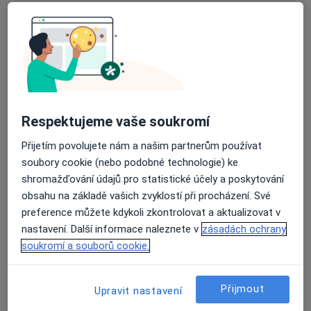
Škroupova 48, Brno
•
Mapa
Psychiatrická ambulance
Tento specialista nenabízí online rezervaci termínu na této adrese.
Rezervovat termín
Respektujeme vaše soukromí
Přijetím povolujete nám a našim partnerům používat
soubory cookie (nebo podobné technologie) ke
shromažďování údajů pro statistické účely a poskytování
obsahu na základě vašich zvyklostí při procházení. Své
preference můžete kdykoli zkontrolovat a aktualizovat v
nastavení. Další informace naleznete v
zásadách ochrany
MUDr. Zuzana Vlčková
soukromí a souborů cookie.
Psychiatr
1 názor
Přijmout
Upravit nastavení
Zábrdovická 3, Brno
•
Mapa