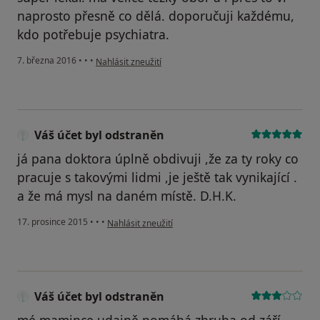
naprosto přesně co dělá. doporučuji každému,
kdo potřebuje psychiatra.
podle názoru uživatele Michal Wagner
7. března 2016
•
•
•
Nahlásit zneužití
Váš účet byl odstraněn
já pana doktora úplně obdivuji ,že za ty roky co
pracuje s takovými lidmi ,je ještě tak vynikající .
a že má mysl na daném místě. D.H.K.
podle názoru uživatele Váš účet byl odstraněn
17. prosince 2015
•
•
•
Nahlásit zneužití
Váš účet byl odstraněn