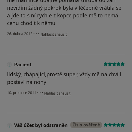
mé mamince udajně pomáhá zhruba od září
nevidím žádný pokrok byla v léčebně vrátila se
a jde to s ní rychle z kopce podle mě to nemá
cenu chodit k němu
podle názoru uživatele Váš účet byl odstraněn
26. dubna 2012
•
•
•
Nahlásit zneužití
Pacient
lidský, chápajíci,prostě super, vždy mě na chvíli
postaví na nohy
podle názoru uživatele Pacient
10. prosince 2011
•
•
•
Nahlásit zneužití
Váš účet byl odstraněn
Číslo ověřené