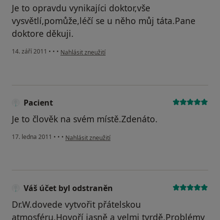
Je to opravdu vynikajíci doktor,vše
vysvětlí,pomůže,léčí se u něho můj táta.Pane
doktore děkuji.
podle názoru uživatele Váš účet byl odstraněn
14. září 2011
•
•
•
Nahlásit zneužití
Pacient
Je to člověk na svém místě.Zdenáto.
podle názoru uživatele Pacient
17. ledna 2011
•
•
•
Nahlásit zneužití
Váš účet byl odstraněn
Dr.W.dovede vytvořit přátelskou
atmosféru.Hovoří jasně a velmi tvrdě.Problémy