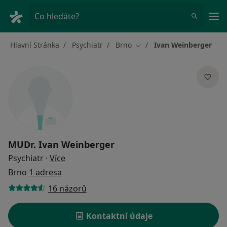
Hla
Co hledáte?
Hlavní Stránka
Psychiatr
Brno
Ivan Weinberger
Změna města
MUDr.
Ivan Weinberger
o specializacích
Psychiatr
·
Více
Brno
1 adresa
16 názorů
Kontaktní údaje