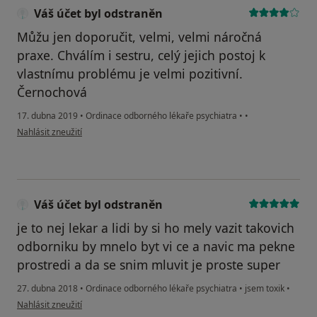
Váš účet byl odstraněn
Můžu jen doporučit, velmi, velmi náročná
praxe. Chválím i sestru, celý jejich postoj k
vlastnímu problému je velmi pozitivní.
Černochová
17. dubna 2019
•
Ordinace odborného lékaře psychiatra
•
•
podle názoru uživatele Váš účet byl odstraněn
Nahlásit zneužití
Váš účet byl odstraněn
je to nej lekar a lidi by si ho mely vazit takovich
odborniku by mnelo byt vi ce a navic ma pekne
prostredi a da se snim mluvit je proste super
27. dubna 2018
•
Ordinace odborného lékaře psychiatra
•
jsem toxik
•
podle názoru uživatele Váš účet byl odstraněn
Nahlásit zneužití