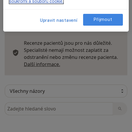
soukromí a souborů cookie.
Přijmout
Upravit nastavení
16 názorů
Recenze pacientů jsou pro nás důležité.
Specialisté nemají možnost zaplatit za
odstranění nebo změnu recenze pacienta.
Další informace o názorech
Další informace.
Hledejte v názorech