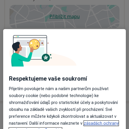
Přiblížit mapu
se otevře v nové záložce
Dostupnost
Na této adrese online kalendář není aktivní
Co mám v takové situaci udělat?
Způsoby platby (soukromé návštěvy)
Na teto adrese lékař přijímá pacienty na pojišťovnu
Detaily
Respektujeme vaše soukromí
Více
Přijetím povolujete nám a našim partnerům používat
o adrese
soubory cookie (nebo podobné technologie) ke
shromažďování údajů pro statistické účely a poskytování
obsahu na základě vašich zvyklostí při procházení. Své
Názory
preference můžete kdykoli zkontrolovat a aktualizovat v
nastavení. Další informace naleznete v
zásadách ochrany
Přidejte svůj názor