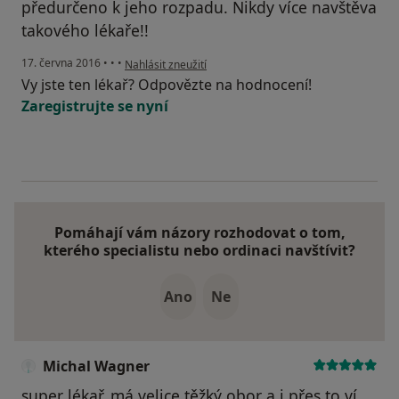
předurčeno k jeho rozpadu. Nikdy více navštěva
takového lékaře!!
podle názoru uživatele Váš účet byl odstraněn
17. června 2016
•
•
•
Nahlásit zneužití
Vy jste ten lékař? Odpovězte na hodnocení!
Zaregistrujte se nyní
Pomáhají vám názory rozhodovat o tom,
kterého specialistu nebo ordinaci navštívit?
Ano
Ne
Michal Wagner
super lékař. má velice těžký obor a i přes to ví