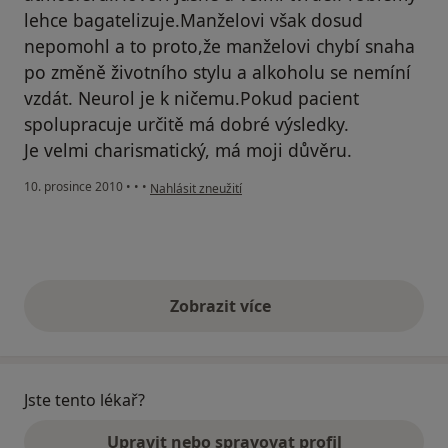
lehce bagatelizuje.Manželovi však dosud
nepomohl a to proto,že manželovi chybí snaha
po změně životního stylu a alkoholu se nemíní
vzdát. Neurol je k ničemu.Pokud pacient
spolupracuje určitě má dobré výsledky.
Je velmi charismatický, má moji důvěru.
podle názoru uživatele Váš účet byl odstraněn
10. prosince 2010
•
•
•
Nahlásit zneužití
Zobrazit více
výše uvedené názory
Jste tento lékař?
Upravit nebo spravovat profil