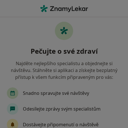
Hla
Psychiatr • Brno-Starý Lískovec, Brno, jihomoravský
Filtry
Mapa
Psychiatr, Brno-Starý Lískovec, Brno
Pečujte o své zdraví
Jak řadíme výsledky vyhledávání?
Najděte nejlepšího specialistu a objednejte si
návštěvu. Stáhněte si aplikaci a získejte bezplatný
Jakou pojišťovnu máte?
přístup k všem funkcím připraveným pro vás:
Všeobecná zdravotní pojišťovna
Zdravotní poj
Snadno spravujte své návštěvy
Odesílejte zprávy svým specialistům
Dostávejte připomenutí o návštěvě