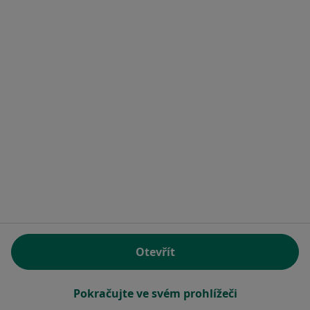
Centrum nápovědy
Mobilní aplikace
Blog pro pacienty
Pro profesionály
Ceník
Pro specialisty
Pro zdravotnická zařízení
Noa Notes
Novinka
Centrum nápovědy
Kontakt
ZnamyLekar - Hlavní stránka
ZnanyLekarz Sp. z o.o.
ul. Kolejowa 5/7
Otevřít
01-217 Warszawa, Polska
Pokračujte ve svém prohlížeči