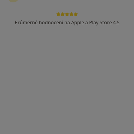
Průměrné hodnocení na Apple a Play Store 4.5
MUDr. Kristína Čistoňová
·
Více
Psychiatr
8 názorů
Martinkova 7, Brno
•
Mapa
Psychiatrie Brno
Tento specialista nenabízí online rezervaci termínu na této adrese.
Rezervovat termín