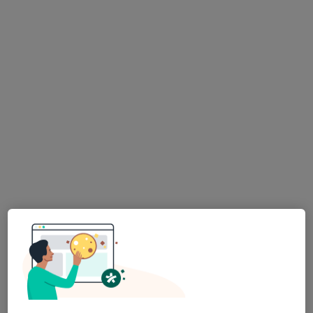
MUDr. Šárka Bínová
·
Více
Psychiatr, Dětský psychiatr, Psychoterapeut
427 názorů
Konzultace online
Hrazeno pojišťovnou
Tento specialista nenabízí online rezervaci termínu na této adrese.
Rezervovat termín