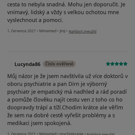
cesta to nebyla snadná. Mohu jen doporučit. Je
vnímavý, lidský a vždy s velkou ochotou mne
vyslechnout a pomoci.
podle názoru uživatele A.M.
1. července 2021
•
Mimamed
•
Jiný
•
Nahlásit zneužití
Lucynda86
Číslo ověřené
L
Můj názor je že jsem navštívila už více doktorů v
oboru psychiatrie a pan Dirn je výborný
psychiatr je empatický má nadhled a rád poradí
a pomůže člověku najít cestu ven z toho co ho
doopravdy trápí a tíží.Chodim krátce ale věřím
že sem na dobré cestě vyřešit problémy a s
medikaci jsem spokojená.
podle názoru uživatele Lucy
1. července 2021
•
Mimamed
•
psychoterapie
•
Nahlásit zneužití