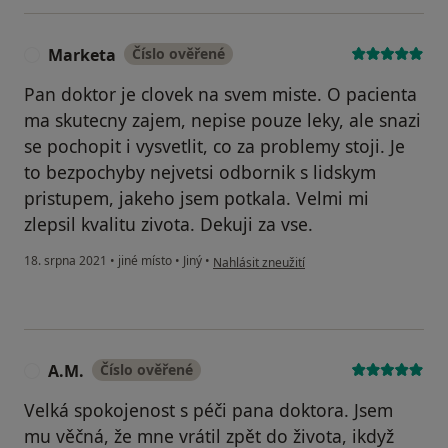
Marketa
Číslo ověřené
M
Pan doktor je clovek na svem miste. O pacienta
ma skutecny zajem, nepise pouze leky, ale snazi
se pochopit i vysvetlit, co za problemy stoji. Je
to bezpochyby nejvetsi odbornik s lidskym
pristupem, jakeho jsem potkala. Velmi mi
zlepsil kvalitu zivota. Dekuji za vse.
podle názoru uživatele Marketa
18. srpna 2021
•
jiné místo
•
Jiný
•
Nahlásit zneužití
A.M.
Číslo ověřené
A
Velká spokojenost s péči pana doktora. Jsem
mu věčná, že mne vrátil zpět do života, ikdyž