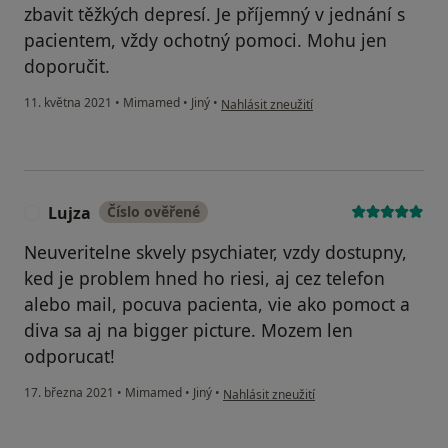
zbavit těžkých depresí. Je příjemný v jednání s
pacientem, vždy ochotný pomoci. Mohu jen
doporučit.
podle názoru uživatele Ing. Libuše Olivov
11. května 2021
•
Mimamed
•
Jiný
•
Nahlásit zneužití
Lujza
Číslo ověřené
L
Neuveritelne skvely psychiater, vzdy dostupny,
ked je problem hned ho riesi, aj cez telefon
alebo mail, pocuva pacienta, vie ako pomoct a
diva sa aj na bigger picture. Mozem len
odporucat!
podle názoru uživatele Lujza
17. března 2021
•
Mimamed
•
Jiný
•
Nahlásit zneužití