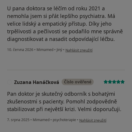
U pana doktora se léčím od roku 2021 a
nemohla jsem si přát lepšího psychiatra. Má
velice lidský a empatický přístup. Díky jeho
trpělivosti a pečlivosti se podařilo mne správně
diagnostikovat a nasadit odpovídající léčbu.
podle názoru uživatele Lucka
10. června 2026
•
Mimamed
•
Jiný
•
Nahlásit zneužití
Zuzana Hanáčková
Číslo ověřené
Z
Pan doktor je skutečný odborník s bohatými
zkušenostmi s pacienty. Pomohl zodpovědně
stabilizovat při největší krizi. Velmi doporučuji.
podle názoru uživatele Zuzana
7. srpna 2025
•
Mimamed
•
psychoterapie
•
Nahlásit zneužití