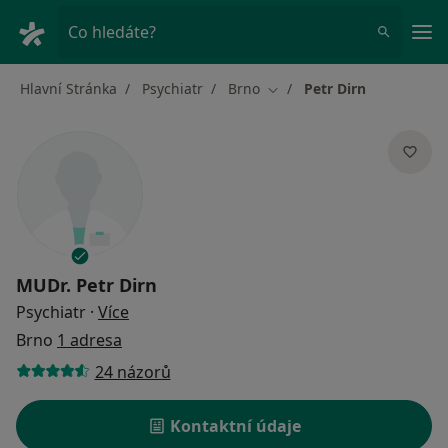
Hla
Co hledáte?
Hlavní Stránka
Psychiatr
Brno
Petr Dirn
Změna města
MUDr.
Petr Dirn
o specializacích
Psychiatr
·
Více
Brno
1 adresa
24 názorů
Kontaktní údaje