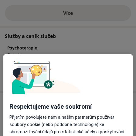
Více
o zkušenostech
Služby a ceník služeb
Psychoterapie
Detaily
Jak fungují ceny?
Adresa
Respektujeme vaše soukromí
Mimamed
Přijetím povolujete nám a našim partnerům používat
Martinkova 253/7,
Brno-sever
,
Brno
613 00
soubory cookie (nebo podobné technologie) ke
shromažďování údajů pro statistické účely a poskytování