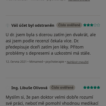
Váš účet byl odstraněn
Číslo ověřené
U dr. jsem byla s dcerou zatím jen dvakrát, ale
asi jsem podle recenzí čekala více. Dr.
předepisuje dceři zatím jen léky. Přitom
problémy s depresemi a uzkostmi má stále.
podle názoru uživatele Váš úč
12. června 2021
•
Mimamed
•
psychoterapie
•
Nahlásit zneužití
Ing. Libuše Olivová
Číslo ověřené
I
Myslím si, že pan doktor velmi dobře rozumí
své práci, neboť mě pomohl vhodnou medikací