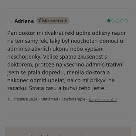
Adriana
Číslo ověřené
A
Pan doktor mi dvakrat rekl uplne odlisny nazor
na ten samy lek, taky byl neochoten pomoct u
administrativnich ukonu nebo vypsani
neschopenky. Velice spatna zkusenost s
doktorem, protoze na vsechno admnisitrativni
jsem se ptala dopredu, menila doktora a
nakonec odmitl udelat, na co mi prikyvl na
zacatku. Strata casu a buhvi ceho jeste.
podle názoru uživatele Adri
16. prosince 2024
•
Mimamed
•
psychoterapie
•
Nahlásit zneužití