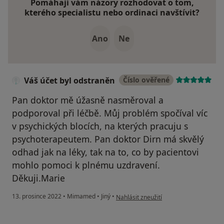
Pomáhají vám názory rozhodovat o tom,
kterého specialistu nebo ordinaci navštívit?
Ano
Ne
Váš účet byl odstraněn
Číslo ověřené
Pan doktor mě úžasně nasměroval a
podporoval při léčbě. Můj problém spočíval víc
v psychických blocích, na kterých pracuju s
psychoterapeutem. Pan doktor Dirn má skvělý
odhad jak na léky, tak na to, co by pacientovi
mohlo pomoci k plnému uzdravení.
Děkuji.Marie
podle názoru uživatele Váš účet byl od
13. prosince 2022
•
Mimamed
•
Jiný
•
Nahlásit zneužití