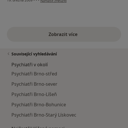
19. března 2009
•
•
•
Nahlásit zneužití
Zobrazit více
výše uvedené názory
Související vyhledávání
Psychiatři v okolí
Psychiatři Brno-střed
Psychiatři Brno-sever
Psychiatři Brno-Líšeň
Psychiatři Brno-Bohunice
Psychiatři Brno-Starý Lískovec