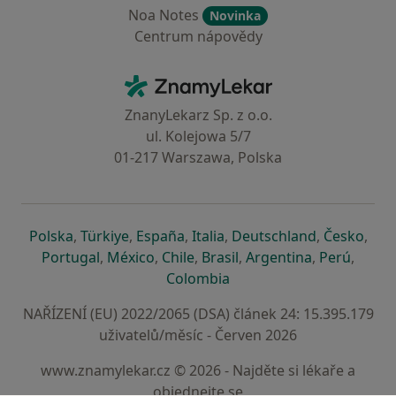
Noa Notes
Novinka
Centrum nápovědy
Kontakt
ZnamyLekar - Hlavní stránka
ZnanyLekarz Sp. z o.o.
ul. Kolejowa 5/7
01-217 Warszawa, Polska
se otevře v nové záložce
se otevře v nové záložce
se otevře v nové záložce
se otevře v nové záložce
se otevře v 
se o
Polska
,
Türkiye
,
España
,
Italia
,
Deutschland
,
Česko
,
se otevře v nové záložce
se otevře v nové záložce
se otevře v nové záložce
se otevře v nové záložc
se otevře v 
se ote
Portugal
,
México
,
Chile
,
Brasil
,
Argentina
,
Perú
,
se otevře v nové záložce
Colombia
NAŘÍZENÍ (EU) 2022/2065 (DSA) článek 24: 15.395.179
uživatelů/měsíc - Červen 2026
www.znamylekar.cz © 2026 - Najděte si lékaře a
objednejte se