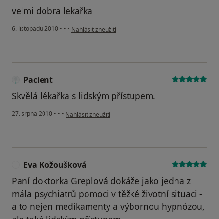
velmi dobra lekařka
podle názoru uživatele Pacient
6. listopadu 2010
•
•
•
Nahlásit zneužití
Pacient
Skvělá lékařka s lidským přístupem.
podle názoru uživatele Pacient
27. srpna 2010
•
•
•
Nahlásit zneužití
Eva Kožoušková
E
Paní doktorka Greplová dokáže jako jedna z
mála psychiatrů pomoci v těžké životní situaci -
a to nejen medikamenty a výbornou hypnózou,