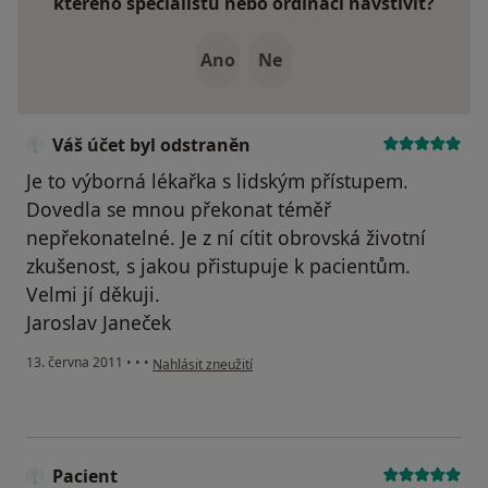
kterého specialistu nebo ordinaci navštívit?
Ano
Ne
Váš účet byl odstraněn
Je to výborná lékařka s lidským přístupem.
Dovedla se mnou překonat téměř
nepřekonatelné. Je z ní cítit obrovská životní
zkušenost, s jakou přistupuje k pacientům.
Velmi jí děkuji.
Jaroslav Janeček
podle názoru uživatele Váš účet byl odstraněn
13. června 2011
•
•
•
Nahlásit zneužití
Pacient