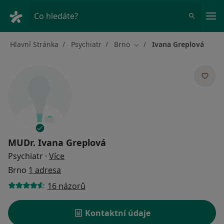
Hla
Co hledáte?
Hlavní Stránka
Psychiatr
Brno
Ivana Greplová
Změna města
MUDr.
Ivana Greplová
o specializacích
Psychiatr
·
Více
Brno
1 adresa
16 názorů
Kontaktní údaje