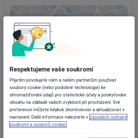
Přiblížit mapu
se otevře v nové záložce
Dostupnost
Na této adrese online kalendář není aktivní
Co mám v takové situaci udělat?
Způsoby platby (soukromé návštěvy)
Respektujeme vaše soukromí
Na teto adrese lékař přijímá pacienty na pojišťovnu
Detaily
Přijetím povolujete nám a našim partnerům používat
soubory cookie (nebo podobné technologie) ke
Více
shromažďování údajů pro statistické účely a poskytování
o adrese
obsahu na základě vašich zvyklostí při procházení. Své
preference můžete kdykoli zkontrolovat a aktualizovat v
nastavení. Další informace naleznete v
zásadách ochrany
Názory
soukromí a souborů cookie.
Přidejte svůj názor