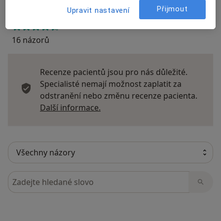
Přijmout
Upravit nastavení
16 názorů
Recenze pacientů jsou pro nás důležité.
Specialisté nemají možnost zaplatit za
odstranění nebo změnu recenze pacienta.
Další informace o názorech
Další informace.
Hledejte v názorech