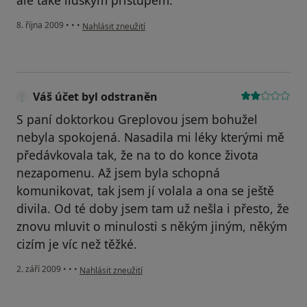
ale také lidským přístupem.
podle názoru uživatele Eva Kožoušková
8. října 2009
•
•
•
Nahlásit zneužití
Váš účet byl odstraněn
S paní doktorkou Greplovou jsem bohužel
nebyla spokojená. Nasadila mi léky kterými mě
předávkovala tak, že na to do konce života
nezapomenu. Až jsem byla schopná
komunikovat, tak jsem jí volala a ona se ještě
divila. Od té doby jsem tam už nešla i přesto, že
znovu mluvit o minulosti s někým jiným, někým
cizím je víc než těžké.
podle názoru uživatele Váš účet byl odstraněn
2. září 2009
•
•
•
Nahlásit zneužití