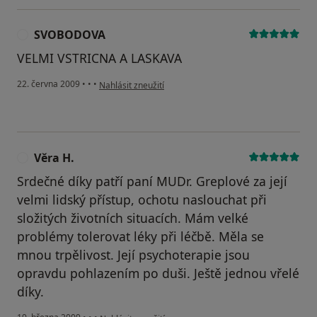
SVOBODOVA
S
VELMI VSTRICNA A LASKAVA
podle názoru uživatele SVOBODOVA
22. června 2009
•
•
•
Nahlásit zneužití
Věra H.
V
Srdečné díky patří paní MUDr. Greplové za její
velmi lidský přístup, ochotu naslouchat při
složitých životních situacích. Mám velké
problémy tolerovat léky při léčbě. Měla se
mnou trpělivost. Její psychoterapie jsou
opravdu pohlazením po duši. Ještě jednou vřelé
díky.
podle názoru uživatele Věra H.