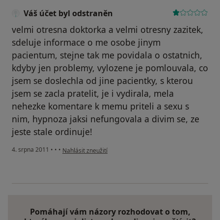
Váš účet byl odstraněn
velmi otresna doktorka a velmi otresny zazitek,
sdeluje informace o me osobe jinym
pacientum, stejne tak me povidala o ostatnich,
kdyby jen problemy, vylozene je pomlouvala, co
jsem se doslechla od jine pacientky, s kterou
jsem se zacla pratelit, je i vydirala, mela
nehezke komentare k memu priteli a sexu s
nim, hypnoza jaksi nefungovala a divim se, ze
jeste stale ordinuje!
podle názoru uživatele Váš účet byl odstraněn
4. srpna 2011
•
•
•
Nahlásit zneužití
Pomáhají vám názory rozhodovat o tom,