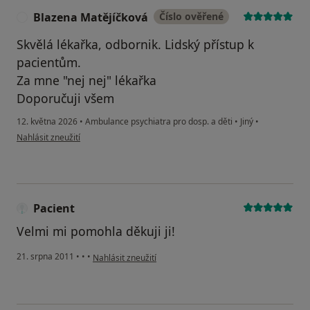
Blazena Matějíčková
Číslo ověřené
B
Skvělá lékařka, odbornik. Lidský přístup k
pacientům.
Za mne "nej nej" lékařka
Doporučuji všem
12. května 2026
•
Ambulance psychiatra pro dosp. a děti
•
Jiný
•
podle názoru uživatele Blazena Matějíčková
Nahlásit zneužití
Pacient
Velmi mi pomohla děkuji ji!
podle názoru uživatele Pacient
21. srpna 2011
•
•
•
Nahlásit zneužití