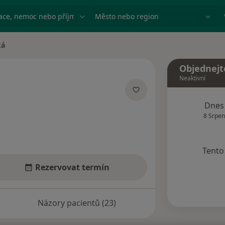
ace, nemoc nebo příjmení
Město nebo region
ká
Objednejt
Neaktivní
izacích
Dnes
8 Srpen
Tento 
Rezervovat termín
Názory pacientů (23)