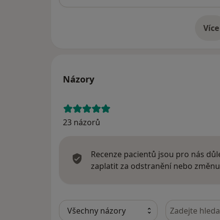
Více
o 
Názory
23 názorů
Recenze pacientů jsou pro nás důle
zaplatit za odstranění nebo změnu
Hledejte v ná