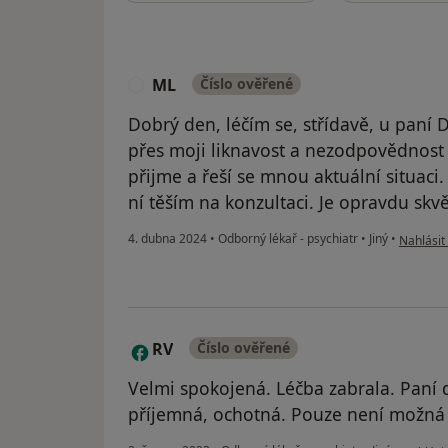
ML
Číslo ověřené
M
Dobrý den, léčím se, střídavě, u paní D
přes moji liknavost a nezodpovědnost
přijme a řeší se mnou aktuální situaci.
ní těším na konzultaci. Je opravdu skvěl
podle ná
4. dubna 2024
•
Odborný lékař - psychiatr
•
Jiný
•
Nahlásit 
RV
Číslo ověřené
R
Velmi spokojená. Léčba zabrala. Paní d
příjemná, ochotná. Pouze není možn
podle ná