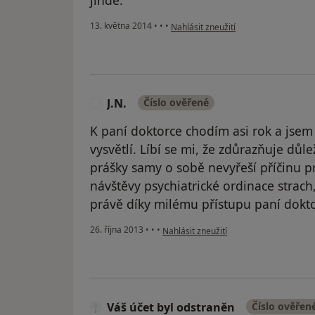
jinde.
podle názoru uživatele Váš účet byl 
13. května 2014
•
•
•
Nahlásit zneužití
J.N.
Číslo ověřené
J
K paní doktorce chodím asi rok a jsem
vysvětlí. Líbí se mi, že zdůrazňuje důl
prášky samy o sobě nevyřeší příčinu 
návštěvy psychiatrické ordinace strach,
právě díky milému přístupu paní dokto
podle názoru uživatele J.N.
26. října 2013
•
•
•
Nahlásit zneužití
Váš účet byl odstraněn
Číslo ověřen