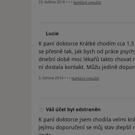
podle názoru uživatele Váš účet byl 
23. května 2016
•
•
•
Nahlásit zneužití
Lucie
L
K paní doktorce Krátké chodím cca 1,5
se přesně tak, jak bych od práce psych
dnešní době moc lékařů takto chovat 
ni dostala kontakt. Můžu jedině doporu
podle názoru uživatele Lucie
5. června 2014
•
•
•
Nahlásit zneužití
Váš účet byl odstraněn
K paní doktorce jsem chodila velmi kr
jejímu doporučení se můj stav zlepšil 