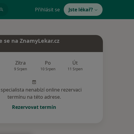
Přihlásit se
Jste lékař?
e se na ZnamyLekar.cz
Zítra
Po
Út
St
Čt
9 Srpen
10 Srpen
11 Srpen
12 Srpen
13 Srp
specialista nenabízí online rezervaci
termínu na této adrese.
Rezervovat termín