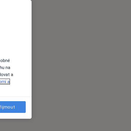
dobné
ahu na
lovat a
omí a
řijmout