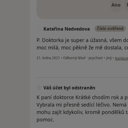
Ano
Kateřina Nedvedova
Číslo ověřené
K
P. Doktorka je super a úžasná, všem d
moc milá, moc pěkně že mě dostala, co 
podle n
21. ledna 2021
•
Odborný lékař - psychiatr
•
Jiný
•
Nahlásit
Váš účet byl odstraněn
K paní doktorce Krátké chodím rok a 
Vybrala mi přesně sedící léčivo. Nemá 
mohu zajít kdykoliv, kromě pondělků 
pomoc.