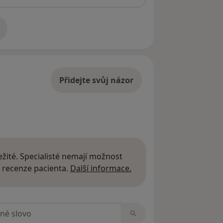
adrese
Přidejte svůj názor
žité. Specialisté nemají možnost
Další informace o názor
 recenze pacienta.
Další informace.
zorech