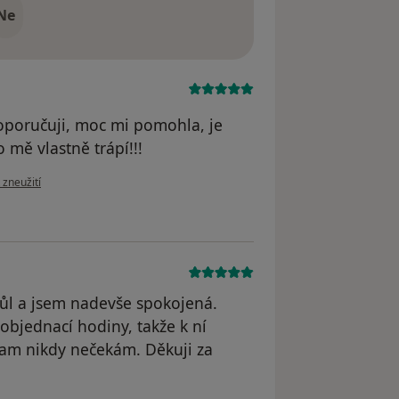
Ne
oporučuji, moc mi pomohla, je
mě vlastně trápí!!!
ázoru uživatele Kateřina Nedvedova
 zneužití
půl a jsem nadevše spokojená.
objednací hodiny, takže k ní
tam nikdy nečekám. Děkuji za