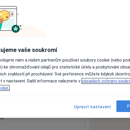
ách nejsou k dispozici
ádné informace o svých službách.
ujeme vaše soukromí
ovolujete nám a našim partnerům používat soubory cookie (nebo po
e) ke shromažďování údajů pro statistické účely a poskytování obs
ich zvyklostí při procházení. Své preference můžete kdykoli zkontro
t v nastavení. Další informace naleznete v
zásadách ochrany soukr
okie.
 mapu
 otevře v nové záložce
P
Upravit nastavení
ní