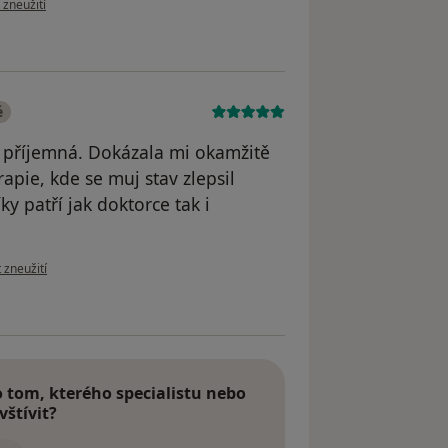
 zneužití
é
a příjemná. Dokázala mi okamžitě
pie, kde se muj stav zlepsil
 patří jak doktorce tak i
zoru uživatele Váš účet byl odstraněn
 zneužití
tom, kterého specialistu nebo
vštívit?