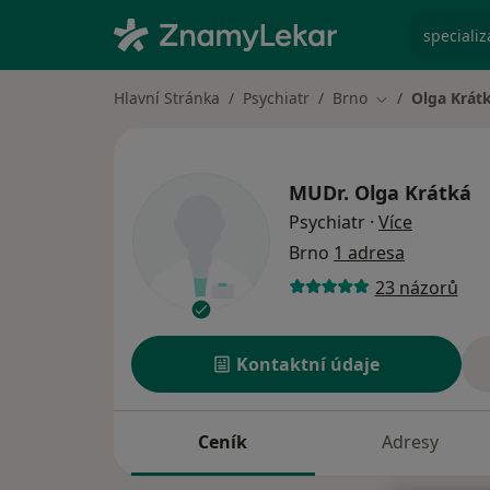
specializ
Hlavní Stránka
Psychiatr
Brno
Olga Krát
Změna města
MUDr.
Olga Krátká
o special
Psychiatr
·
Více
Brno
1 adresa
23 názorů
Kontaktní údaje
Ceník
Adresy