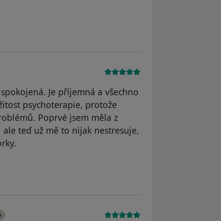
odstraněn
 spokojená. Je příjemná a všechno
ežitost psychoterapie, protože
problémů. Poprvé jsem měla z
 ale teď už mě to nijak nestresuje,
rky.
é