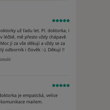
oktorky už řadu let. Pí. doktorka, i
 v léčbě, mě přesto vždy chápavě
 Moc jí za vše děkuji a vždy se za
ý odborník i člověk :-). Děkuji !!
zoru uživatele ML
zneužití
oktorka je empatická, velice
á komunikace mailem.
zoru uživatele RV