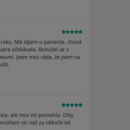
odstraněn
 roku. Má zájem o pacienta, chová
iatra očekávala. Bohužel se v
neumí. Jsem moc ráda, že jsem na
čit.
átce, ale moc mi pomohla. Díky
mnohem víc než za několik let