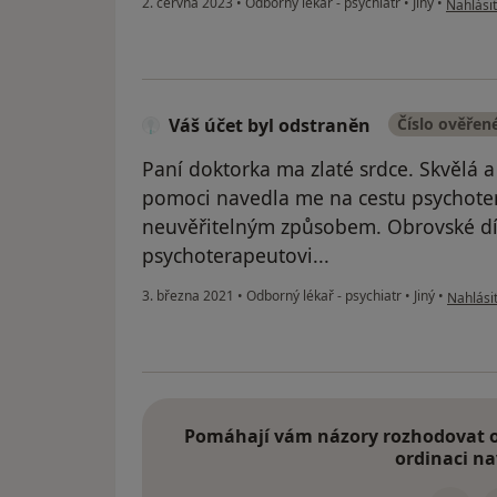
2. června 2023
•
Odborný lékař - psychiatr
•
Jiný
•
Nahlásit
Váš účet byl odstraněn
Číslo ověřen
Paní doktorka ma zlaté srdce. Skvělá 
pomoci navedla me na cestu psychotera
neuvěřitelným způsobem. Obrovské díky
psychoterapeutovi...
podle ná
3. března 2021
•
Odborný lékař - psychiatr
•
Jiný
•
Nahlásit
Pomáhají vám názory rozhodovat o 
ordinaci na