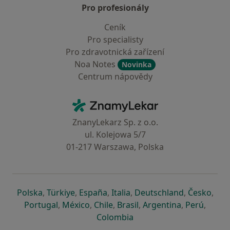
Pro profesionály
Ceník
Pro specialisty
Pro zdravotnická zařízení
Noa Notes
Novinka
Centrum nápovědy
Kontakt
ZnamyLekar - Hlavní stránka
ZnanyLekarz Sp. z o.o.
ul. Kolejowa 5/7
01-217 Warszawa, Polska
se otevře v nové záložce
se otevře v nové záložce
se otevře v nové záložce
se otevře v nové záložce
se otevře v 
se o
Polska
,
Türkiye
,
España
,
Italia
,
Deutschland
,
Česko
,
se otevře v nové záložce
se otevře v nové záložce
se otevře v nové záložce
se otevře v nové záložc
se otevře v 
se ote
Portugal
,
México
,
Chile
,
Brasil
,
Argentina
,
Perú
,
se otevře v nové záložce
Colombia