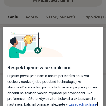
Rezervovat termín
Ceník
Adresy
Názory pacientů
Odpovědi (1)
Ceník
Informace o službách a cenách nejsou k dispozici
Tento specialista ještě nepřidával žádné informace o
svých službách.
Respektujeme vaše soukromí
Přijetím povolujete nám a našim partnerům používat
Adresa
soubory cookie (nebo podobné technologie) ke
shromažďování údajů pro statistické účely a poskytování
Ordinace
obsahu na základě vašich zvyklostí při procházení. Své
Masarykova 506/37,
Brno
602 00
preference můžete kdykoli zkontrolovat a aktualizovat v
nastavení. Další informace naleznete v
zásadách ochrany