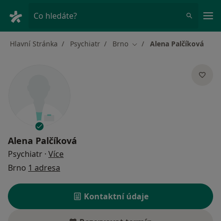
Hla
Co hledáte?
Hlavní Stránka
Psychiatr
Brno
Alena Palčíková
Změna města
Alena Palčíková
o specializacích
Psychiatr
·
Více
Brno
1 adresa
Kontaktní údaje