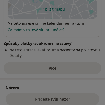
Přiblížit mapu
se otevře v nové záložce
Dostupnost
Na této adrese online kalendář není aktivní
Co mám v takové situaci udělat?
Způsoby platby (soukromé návštěvy)
Na teto adrese lékař přijímá pacienty na pojišťovnu
Detaily
Více
o adrese
Názory
Přidejte svůj názor