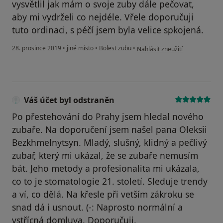
vysvětlil jak mám o svoje zuby dále pečovat,
aby mi vydrželi co nejdéle. Vřele doporučuji
tuto ordinaci, s péčí jsem byla velice spkojená.
podle názoru uživatele Váš úče
28. prosince 2019
•
jiné místo
•
Bolest zubu
•
Nahlásit zneužití
Váš účet byl odstraněn
Po přestehování do Prahy jsem hledal nového
zubaře. Na doporučení jsem našel pana Oleksii
Bezkhmelnytsyn. Mladý, slušný, klidný a pečlivý
zubař, který mi ukázal, že se zubaře nemusím
bát. Jeho metody a profesionalita mi ukázala,
co to je stomatologie 21. století. Sleduje trendy
a ví, co dělá. Na křesle při vetším zákroku se
snad dá i usnout. (-: Naprosto normální a
vstřícná domluva. Doporučuji.