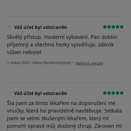
Váš účet byl odstraněn
Skvělý přístup, moderní vybavení. Pan doktor
příjemný a všechno hezky vysvětluje, zákrok
vůbec nebolel.
podle názoru uživatele Váš účet b
1. ledna 2020
•
Oleksii Bezkhmelnytsyn
•
•
Nahlásit zneužití
Váš účet byl odstraněn
Šla jsem za tímto lékařem na doporučení mé
vnučky, která ho pravidelně navštěvuje. Setkala
jsem se velmi zkušeným lékařem, který mi
pomohl opravit můj zkažený chrup. Zároven mi