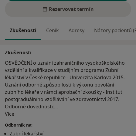
Rezervovat termín
Zkušenosti
Ceník
Adresy
Názory pacientů (
Zkušenosti
OSVĚDČENÍ o uznání zahraničního vysokoškolského
vzdělání a kvalifikace v studijním programu Zubní
lékařství v České republice - Univerzita Karlova 2015.
Uznání odborné způsobilosti k výkonu povolání
zubního lékaře v rámci aprobační zkoušky - Institut
postgraduálního vzdělávání ve zdravotnictví 2017.
Odborné dovednosti:
O mně
- Záchovná stomatologie;
Více
- Stomatochirurgie;
Odborník na:
- Protetická stomatologie;
Zubní lékařství
- Pedostomatologie.