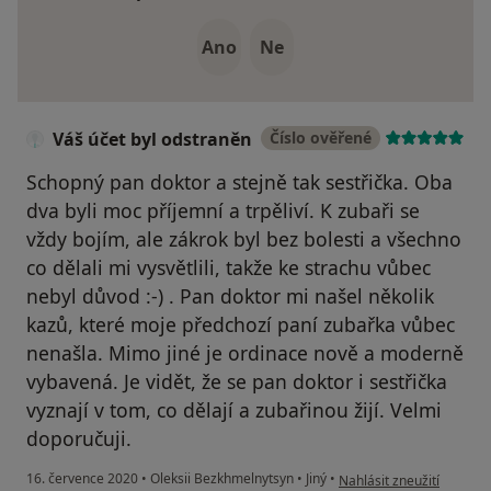
Ano
Ne
Váš účet byl odstraněn
Číslo ověřené
Schopný pan doktor a stejně tak sestřička. Oba
dva byli moc příjemní a trpěliví. K zubaři se
vždy bojím, ale zákrok byl bez bolesti a všechno
co dělali mi vysvětlili, takže ke strachu vůbec
nebyl důvod :-) . Pan doktor mi našel několik
kazů, které moje předchozí paní zubařka vůbec
nenašla. Mimo jiné je ordinace nově a moderně
vybavená. Je vidět, že se pan doktor i sestřička
vyznají v tom, co dělají a zubařinou žijí. Velmi
doporučuji.
podle názoru uživatele V
16. července 2020
•
Oleksii Bezkhmelnytsyn
•
Jiný
•
Nahlásit zneužití