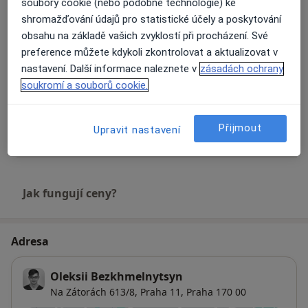
soubory cookie (nebo podobné technologie) ke
Extrakce zubu
shromažďování údajů pro statistické účely a poskytování
1 800 Kč
Detaily
obsahu na základě vašich zvyklostí při procházení. Své
preference můžete kdykoli zkontrolovat a aktualizovat v
Komplexní vstupní vyšetření (vč. RTG dokumentace)
nastavení. Další informace naleznete v
zásadách ochrany
Detaily
soukromí a souborů cookie.
Vstupní vyšetření - děti
Přijmout
Upravit nastavení
Detaily
Jak fungují ceny?
Adresa
Oleksii Bezkhmelnytsyn
Na Zátorách 613/8,
Praha 11
,
Praha
170 00