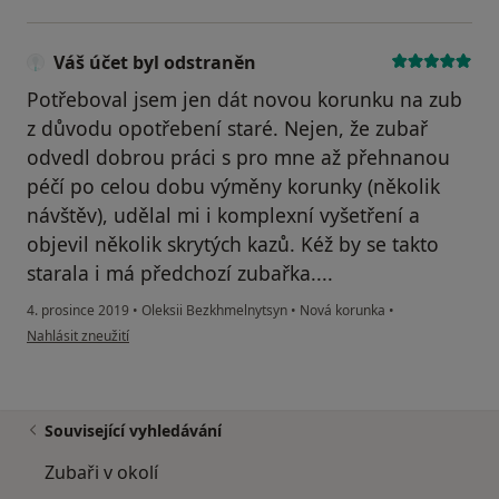
Váš účet byl odstraněn
Potřeboval jsem jen dát novou korunku na zub
z důvodu opotřebení staré. Nejen, že zubař
odvedl dobrou práci s pro mne až přehnanou
péčí po celou dobu výměny korunky (několik
návštěv), udělal mi i komplexní vyšetření a
objevil několik skrytých kazů. Kéž by se takto
starala i má předchozí zubařka....
4. prosince 2019
•
Oleksii Bezkhmelnytsyn
•
Nová korunka
•
podle názoru uživatele Váš účet byl odstraněn
Nahlásit zneužití
Související vyhledávání
Zubaři v okolí