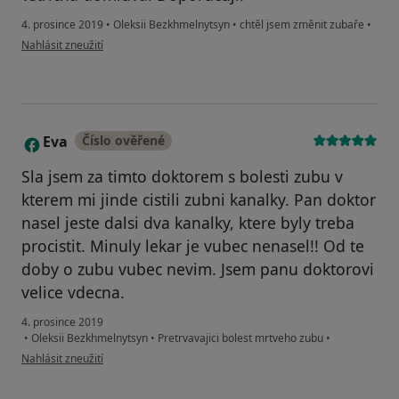
4. prosince 2019
•
Oleksii Bezkhmelnytsyn
•
chtěl jsem změnit zubaře
•
podle názoru uživatele Váš účet byl odstraněn
Nahlásit zneužití
Eva
Číslo ověřené
E
Sla jsem za timto doktorem s bolesti zubu v
kterem mi jinde cistili zubni kanalky. Pan doktor
nasel jeste dalsi dva kanalky, ktere byly treba
procistit. Minuly lekar je vubec nenasel!! Od te
doby o zubu vubec nevim. Jsem panu doktorovi
velice vdecna.
4. prosince 2019
•
Oleksii Bezkhmelnytsyn
•
Pretrvavajici bolest mrtveho zubu
•
podle názoru uživatele Eva
Nahlásit zneužití