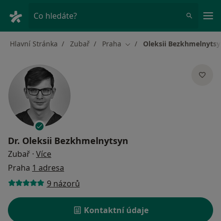
Hla
Co hledáte?
Hlavní Stránka
Zubař
Praha
Oleksii Bezkhmelnyts
Změna města
Dr.
Oleksii Bezkhmelnytsyn
o specializacích
Zubař
·
Více
Praha
1 adresa
9 názorů
Kontaktní údaje