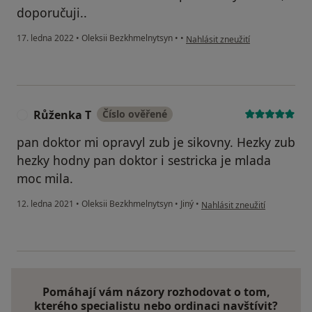
doporučuji..
podle názoru uživatele Michal So
17. ledna 2022
•
Oleksii Bezkhmelnytsyn
•
•
Nahlásit zneužití
Růženka T
Číslo ověřené
R
pan doktor mi opravyl zub je sikovny. Hezky zub
hezky hodny pan doktor i sestricka je mlada
moc mila.
podle názoru uživatele Růže
12. ledna 2021
•
Oleksii Bezkhmelnytsyn
•
Jiný
•
Nahlásit zneužití
Pomáhají vám názory rozhodovat o tom,
kterého specialistu nebo ordinaci navštívit?