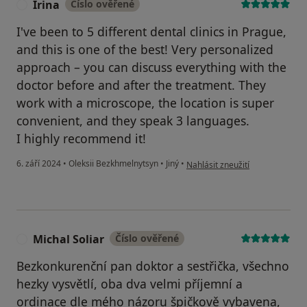
Irina
Číslo ověřené
I
I've been to 5 different dental clinics in Prague,
and this is one of the best! Very personalized
approach – you can discuss everything with the
doctor before and after the treatment. They
work with a microscope, the location is super
convenient, and they speak 3 languages.
I highly recommend it!
podle názoru uživatele Irina
6. září 2024
•
Oleksii Bezkhmelnytsyn
•
Jiný
•
Nahlásit zneužití
Michal Soliar
Číslo ověřené
M
Bezkonkurenční pan doktor a sestřička, všechno
hezky vysvětlí, oba dva velmi příjemní a
ordinace dle mého názoru špičkově vybavena,