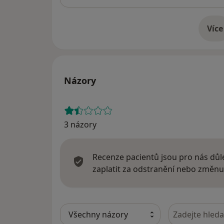
Více
o 
Názory
3 názory
Recenze pacientů jsou pro nás důle
zaplatit za odstranění nebo změnu
Hledejte v ná