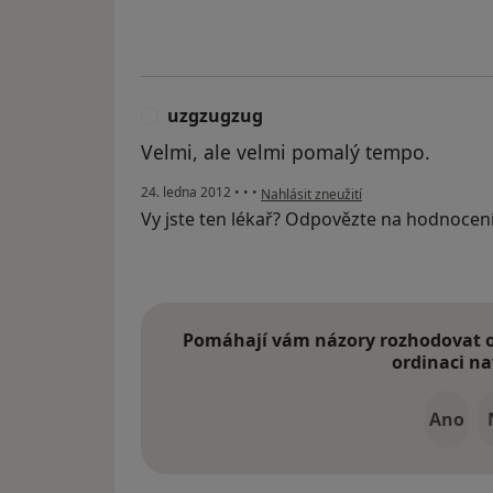
uzgzugzug
U
Velmi, ale velmi pomalý tempo.
podle názoru uživatele uzgzugzug
24. ledna 2012
•
•
•
Nahlásit zneužití
Vy jste ten lékař? Odpovězte na hodnocen
Pomáhají vám názory rozhodovat o 
ordinaci na
Ano