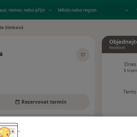
ace, nemoc nebo příjmení
Město nebo region
ie Simková
ěsta
Objednejt
Neaktivní
á
ecializacích
Dnes
8 Srpen
Tento 
Rezervovat termín
Názory pacientů (3)