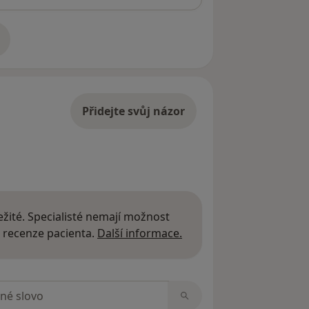
adrese
Přidejte svůj názor
žité. Specialisté nemají možnost
Další informace o názor
 recenze pacienta.
Další informace.
zorech