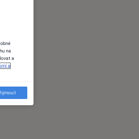
dobné
ahu na
lovat a
omí a
řijmout