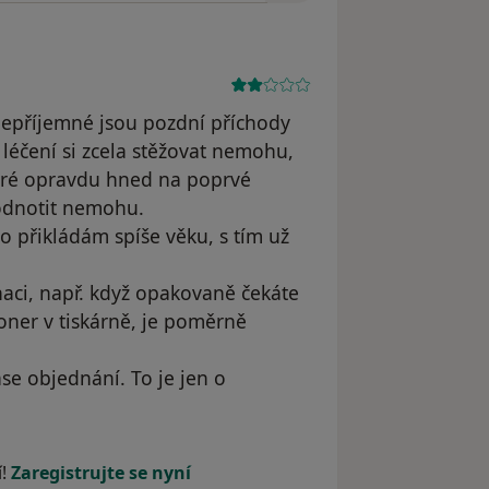
nepříjemné jsou pozdní příchody
léčení si zcela stěžovat nemohu,
které opravdu hned na poprvé
hodnotit nemohu.
 přikládám spíše věku, s tím už
naci, např. když opakovaně čekáte
oner v tiskárně, je poměrně
se objednání. To je jen o
yl odstraněn
í!
Zaregistrujte se nyní