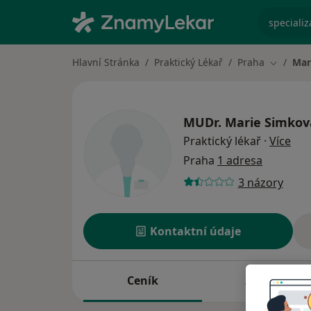
specializ
Hlavní Stránka
Praktický Lékař
Praha
Mar
Změna m
MUDr.
Marie Simkov
o sp
Praktický lékař
·
Více
Praha
1 adresa
3 názory
Kontaktní údaje
Ceník
Adresy