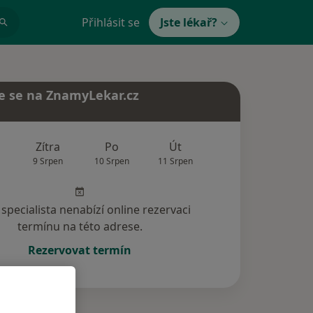
Přihlásit se
Jste lékař?
e se na ZnamyLekar.cz
Zítra
Po
Út
St
Čt
9 Srpen
10 Srpen
11 Srpen
12 Srpen
13 Srp
specialista nenabízí online rezervaci
termínu na této adrese.
Rezervovat termín