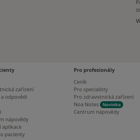
P
z
V
cienty
Pro profesionály
Ceník
nická zařízení
Pro specialisty
 a odpovědi
Pro zdravotnická zařízení
Noa Notes
Novinka
i
Centrum nápovědy
um nápovědy
 aplikace
ro pacienty