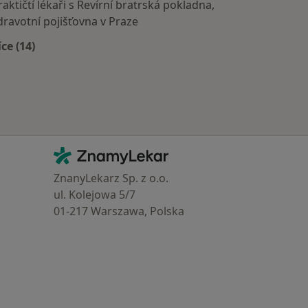
raktičtí lékaři s Revírní bratrská pokladna,
dravotní pojišťovna v Praze
íce (14)
Více v kategorii: Zdravotní pojišťovny
Kontakt
ZnamyLekar - Hlavní stránka
ZnanyLekarz Sp. z o.o.
ul. Kolejowa 5/7
01-217 Warszawa, Polska