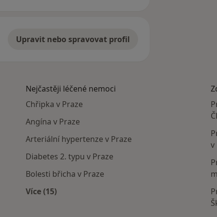
Upravit nebo spravovat profil
Nejčastěji léčené nemoci
Z
Chřipka v Praze
P
Č
Angína v Praze
P
Arteriální hypertenze v Praze
v
Diabetes 2. typu v Praze
P
Bolesti břicha v Praze
m
Více (15)
P
lí
Více v kategorii: Nejčastěji léčené nemoci
Š