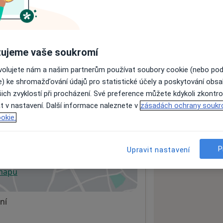
ách nejsou k dispozici
ádné informace o svých službách.
ujeme vaše soukromí
ovolujete nám a našim partnerům používat soubory cookie (nebo po
e) ke shromažďování údajů pro statistické účely a poskytování obs
ich zvyklostí při procházení. Své preference můžete kdykoli zkontro
t v nastavení. Další informace naleznete v
zásadách ochrany soukr
okie.
n
P
Upravit nastavení
 mapu
 otevře v nové záložce
ní