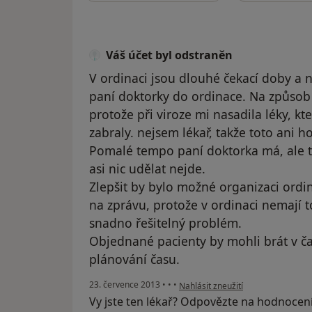
Váš účet byl odstraněn
V ordinaci jsou dlouhé čekací doby a 
paní doktorky do ordinace. Na způsob 
protože při viroze mi nasadila léky, 
zabraly. nejsem lékař, takže toto ani 
Pomalé tempo paní doktorka má, ale to
asi nic udělat nejde.
Zlepšit by bylo možné organizaci ordi
na zprávu, protože v ordinaci nemají t
snadno řešitelný problém.
Objednané pacienty by mohli brát v ča
plánování času.
podle názoru uživatele Váš účet b
23. července 2013
•
•
•
Nahlásit zneužití
Vy jste ten lékař? Odpovězte na hodnocen