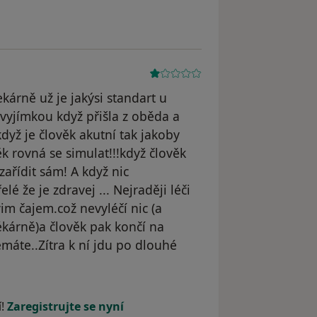
kárně už je jakýsi standart u
 vyjímkou když přišla z oběda a
když je člověk akutní tak jakoby
k rovná se simulat!!!když člověk
zařídit sám! A když nic
lé že je zdravej ... Nejraději léči
 čajem.což nevyléčí nic (a
lékárně)a člověk pak končí na
emáte..Zítra k ní jdu po dlouhé
odstraněn
í!
Zaregistrujte se nyní