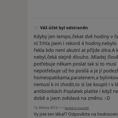
Váš účet byl odstraněn
Kdyby jen tempo,čekat dvě hodiny v če
ní.Trhla jsem i rekord 4 hodiny,nebylo
řekla kdo není akutní at příjde zítra.A 
nebyl,čeká stejně dlouho..Mladej člově
potřebuje někam poslat tak si to musí 
nepotřebuje už ho posílá a je jí podezře
homeopatikama,paralenem,a bylinkovim
nemusí k ní chodit,to si lze koupit i v 
antibiotikách.Poplatek platíte i když n
době a jsem zvědavá na změnu :-D
podle názoru uživatele Váš účet byl 
12. března 2013
•
•
•
Nahlásit zneužití
Vy jste ten lékař? Odpovězte na hodnocen