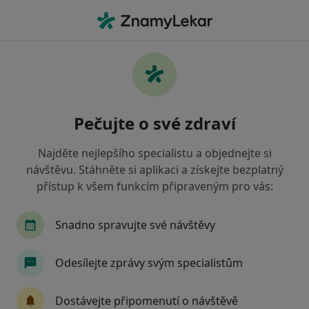
Hla
Praktický Lékař • Třinec, moravskoslezský
Filtry
• 1
Mapa
Doporučení praktičtí lékaři s Oborová
Pečujte o své zdraví
zdravotní pojišťovna Třinec
Jak řadíme výsledky vyhledávání?
Najděte nejlepšího specialistu a objednejte si
návštěvu. Stáhněte si aplikaci a získejte bezplatný
přístup k všem funkcím připraveným pro vás:
Snadno spravujte své návštěvy
Odesílejte zprávy svým specialistům
MUDr. Marie Jurnová
Dostávejte připomenutí o návštěvě
Praktický lékař