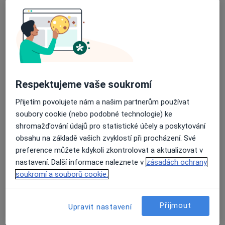
Rezervovat termín
Respektujeme vaše soukromí
Přijetím povolujete nám a našim partnerům používat
soubory cookie (nebo podobné technologie) ke
shromažďování údajů pro statistické účely a poskytování
MUDr. Alžběta Waloszková
obsahu na základě vašich zvyklostí při procházení. Své
Praktický lékař
preference můžete kdykoli zkontrolovat a aktualizovat v
č.d. 27, Komorní Lhotka
•
Mapa
nastavení. Další informace naleznete v
zásadách ochrany
Praktický lékař pro dospělé
soukromí a souborů cookie.
Tento specialista nenabízí online rezervaci termínu na této adrese.
Přijmout
Upravit nastavení
Rezervovat termín