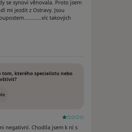
dy se synovi věnovala. Proto jsem
dí mi jezdit z Ostravy. Jsou
postem............víc takových
odstraněn
tom, kterého specialistu nebo
vštívit?
Ne
i negativní. Chodila jsem k ní s