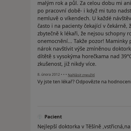
malým rok a půl. Za celou dobu mi an
po pracovní době- i když mi tuto nads
nemluvě o víkendech. U každé návštěvy
často i na pacienty čekající v čekárně
zbytečně k lékaři, že nejsou schopny 
onemocnění... Takže pozor! Maminky p
nárok navštívit výše zmíněnou doktor
dítětě s vysokýma horečkama nad 39°C-
zkušenost, již nikdy více.
podle názoru uživatele Halina Lasotov
8. února 2012
•
•
•
Nahlásit zneužití
Vy jste ten lékař? Odpovězte na hodnocen
Pacient
Nejlepší doktorka v Těšíně ,vstřicná,