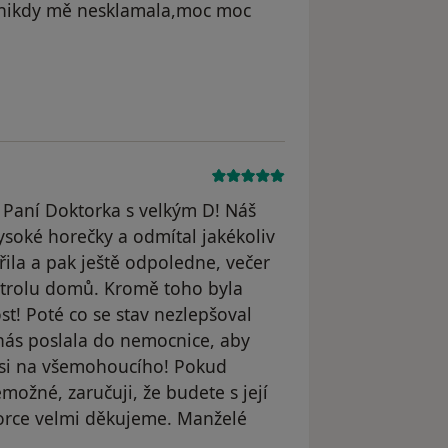
tě nikdy mě nesklamala,moc moc
- Paní Doktorka s velkým D! Náš
ysoké horečky a odmítal jakékoliv
řila a pak ještě odpoledne, večer
ontrolu domů. Kromě toho byla
t! Poté co se stav nezlepšoval
 nás poslala do nemocnice, aby
 si na všemohoucího! Pokud
ožné, zaručuji, že budete s její
torce velmi děkujeme. Manželé