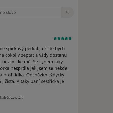
zorech
ě špičkový pediatr, určitě bych
na cokoliv zeptat a vždy dostanu
 hezky i ke mě. Se synem taky
torka nesprdla jak jsem se nekde
a a prohlídka. Odcházím vždycky
 čistá. A taky paní sestřička je
podle názoru uživatele Barbora Cieslarová
Nahlásit zneužití