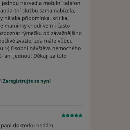
i jednou nezvedla mobilní telefon
tandartní službu sama nabízela,
 nějaká připomínka, kritika,
, že maminky chodí velmi často
rozpoznat rýmečku od závažnějšího
ečlivě zvažte, zda máte vůbec
ku :-) Osobní návštěva nemocného
 ani jednou! Děkuji za tuto
á
í!
Zaregistrujte se nyní
na pani doktorku nedám