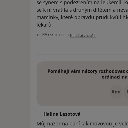
se synem s podezřením na leukemii, k
se k ní vrátila s druhým dítětem a neva
maminky, které opravdu prudí kvůli hlou
lékařů.
podle názoru uživatele Váš účet byl 
15. března 2012
•
•
•
Nahlásit zneužití
Pomáhají vám názory rozhodovat o 
ordinaci na
Ano
Halina Lasotová
H
Můj názor na paní Jakimovovou je velm