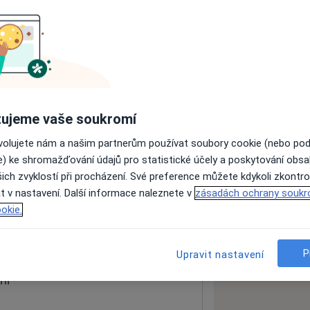
ách nejsou k dispozici
ádné informace o svých službách.
ujeme vaše soukromí
ovolujete nám a našim partnerům používat soubory cookie (nebo po
e) ke shromažďování údajů pro statistické účely a poskytování obs
ich zvyklostí při procházení. Své preference můžete kdykoli zkontro
t v nastavení. Další informace naleznete v
zásadách ochrany soukr
okie.
 mapu
 otevře v nové záložce
P
Upravit nastavení
ní