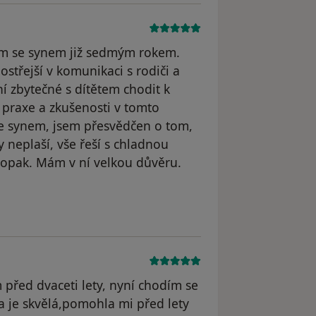
dím se synem již sedmým rokem.
ostřejší v komunikaci s rodiči a
í zbytečné s dítětem chodit k
lé praxe a zkušenosti v tomto
 se synem, jsem přesvědčen o tom,
 neplaší, vše řeší s chladnou
aopak. Mám v ní velkou důvěru.
odstraněn
 před dvaceti lety, nyní chodím se
 je skvělá,pomohla mi před lety