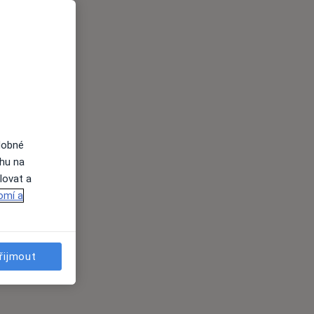
dobné
ahu na
lovat a
omí a
řijmout