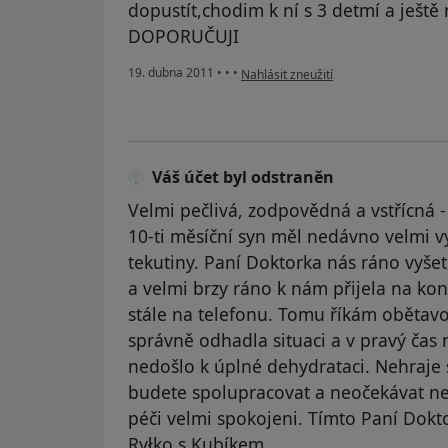
dopustít,chodim k ní s 3 detmí a ješ
DOPORUČUJI
podle názoru uživatele Pacient
19. dubna 2011
•
•
•
Nahlásit zneužití
Váš účet byl odstraněn
Velmi pečlivá, zodpovědná a vstřícná 
10-ti měsíční syn měl nedávno velmi v
tekutiny. Paní Doktorka nás ráno vyšet
a velmi brzy ráno k nám přijela na k
stále na telefonu. Tomu říkám obětavos
správně odhadla situaci a v pravý čas
nedošlo k úplné dehydrataci. Nehraje
budete spolupracovat a neočekávat nem
péči velmi spokojeni. Tímto Paní Dok
Ryłko s Kubíkem.