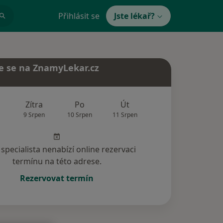
Přihlásit se
Jste lékař?
e se na ZnamyLekar.cz
Zítra
Po
Út
St
Čt
9 Srpen
10 Srpen
11 Srpen
12 Srpen
13 Srp
specialista nenabízí online rezervaci
termínu na této adrese.
Rezervovat termín