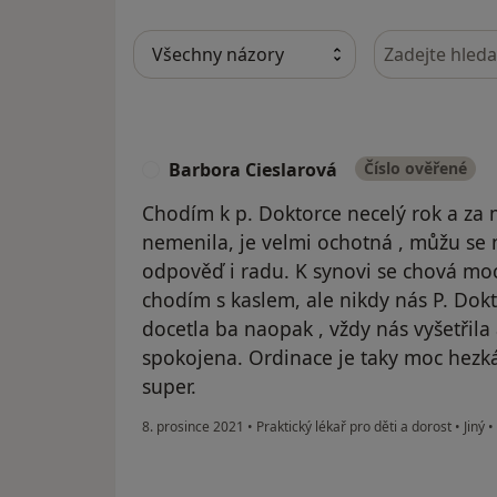
Hledejte v ná
Barbora Cieslarová
Číslo ověřené
B
Chodím k p. Doktorce necelý rok a za m
nemenila, je velmi ochotná , můžu se 
odpověď i radu. K synovi se chová moc
chodím s kaslem, ale nikdy nás P. Dok
docetla ba naopak , vždy nás vyšetřil
spokojena. Ordinace je taky moc hezká ,
super.
8. prosince 2021
•
Praktický lékař pro děti a dorost
•
Jiný
•