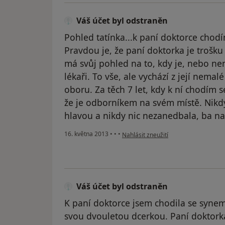
Váš účet byl odstraněn
Pohled tatínka...k paní doktorce cho
Pravdou je, že paní doktorka je trošku 
má svůj pohled na to, kdy je, nebo nen
lékaři. To vše, ale vychází z její nema
oboru. Za těch 7 let, kdy k ní chodím
že je odborníkem na svém místě. Nikdy
hlavou a nikdy nic nezanedbala, ba n
podle názoru uživatele Váš účet byl 
16. května 2013
•
•
•
Nahlásit zneužití
Váš účet byl odstraněn
K paní doktorce jsem chodila se synem
svou dvouletou dcerkou. Paní doktorka