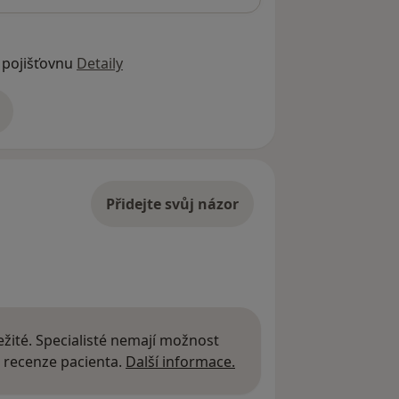
 pojišťovnu
Detaily
adrese
Přidejte svůj názor
žité. Specialisté nemají možnost
Další informace o názor
 recenze pacienta.
Další informace.