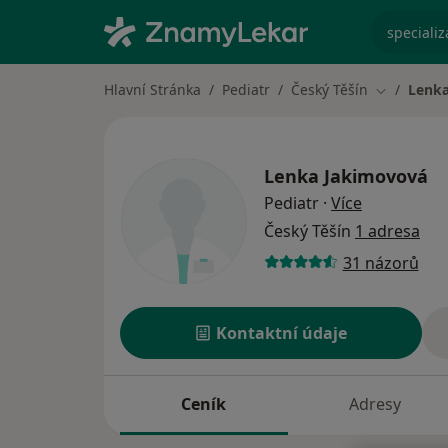
specializ
Hlavní Stránka
Pediatr
Český Těšín
Lenka
Změna mě
Lenka Jakimovová
o specializ
Pediatr
·
Více
Český Těšín
1 adresa
31 názorů
Kontaktní údaje
Ceník
Adresy