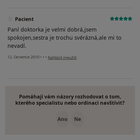
Pacient
Paní doktorka je velmi dobrá,jsem
spokojen,sestra je trochu svérázná,ale mi to
nevadí.
podle názoru uživatele Pacient
12. července 2010
•
•
•
Nahlásit zneužití
Pomáhají vám názory rozhodovat o tom,
kterého specialistu nebo ordinaci navštívit?
Ano
Ne