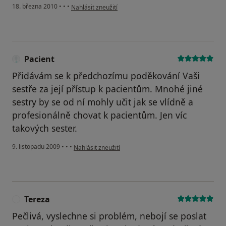
podle názoru uživatele Pacient
18. března 2010
•
•
•
Nahlásit zneužití
Pacient
Přidávám se k předchozímu poděkování Vaši
sestře za její přístup k pacientům. Mnohé jiné
sestry by se od ní mohly učit jak se vlídně a
profesionálně chovat k pacientům. Jen víc
takových sester.
podle názoru uživatele Pacient
9. listopadu 2009
•
•
•
Nahlásit zneužití
Tereza
T
Pečlivá, vyslechne si problém, nebojí se poslat