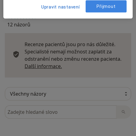
Přijmout
Upravit nastavení
12 názorů
Recenze pacientů jsou pro nás důležité.
Specialisté nemají možnost zaplatit za
odstranění nebo změnu recenze pacienta.
Další informace o názorech
Další informace.
Hledejte v názorech