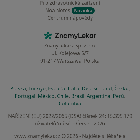
Pro zdravotnická zařízení
Noa Notes
Novinka
Centrum nápovědy
Kontakt
ZnamyLekar - Hlavní stránka
ZnanyLekarz Sp. z o.o.
ul. Kolejowa 5/7
01-217 Warszawa, Polska
se otevře v nové záložce
se otevře v nové záložce
se otevře v nové záložce
se otevře v nové záložce
se otevře v 
se o
Polska
,
Türkiye
,
España
,
Italia
,
Deutschland
,
Česko
,
se otevře v nové záložce
se otevře v nové záložce
se otevře v nové záložce
se otevře v nové záložc
se otevře v 
se ote
Portugal
,
México
,
Chile
,
Brasil
,
Argentina
,
Perú
,
se otevře v nové záložce
Colombia
NAŘÍZENÍ (EU) 2022/2065 (DSA) článek 24: 15.395.179
uživatelů/měsíc - Červen 2026
www.znamylekar.cz © 2026 - Najděte si lékaře a