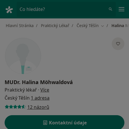
Hla
Co hledáte?
Hlavní Stránka
Praktický Lékař
Český Těšín
Halina 
Změna města
MUDr.
Halina Möhwaldová
o specializacích
Praktický lékař
·
Více
Český Těšín
1 adresa
12 názorů
Kontaktní údaje