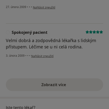
podle názoru uživatele Sabelovi.
27. února 2009
•
•
•
Nahlásit zneužití
Spokojený pacient
S
Velmi dobrá a zodpovědná lékařka s lidským
přístupem. Léčime se u ni celá rodina.
podle názoru uživatele Spokojený pacient
3. února 2009
•
•
•
Nahlásit zneužití
Zobrazit více
výše uvedené názory
Jste tento lékař?