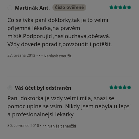
Martinák Ant.
Číslo ověřené
M
Co se týká paní doktorky,tak je to velmi
příjemná lékařka,na pravém
místě.Podporující,naslouchavá,obětavá.
Vždy dovede poradit,povzbudit i potěšit.
podle názoru uživatele Martinák Ant.
27. března 2013
•
•
•
Nahlásit zneužití
Váš účet byl odstraněn
Pani doktorka je vzdy velmi mila, snazi se
pomoc uplne se vsim. Nikdy jsem nebyla u lepsi
a profesionalnejsi lekarky.
podle názoru uživatele Váš účet byl odstraněn
30. července 2010
•
•
•
Nahlásit zneužití