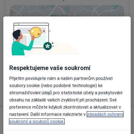
Přiblížit mapu
se otevře v nové záložce
Dostupnost
Na této adrese online kalendář není aktivní
Co mám v takové situaci udělat?
Způsoby platby (soukromé návštěvy)
Respektujeme vaše soukromí
Na teto adrese lékař přijímá pacienty na pojišťovnu
Detaily
Přijetím povolujete nám a našim partnerům používat
soubory cookie (nebo podobné technologie) ke
Více
shromažďování údajů pro statistické účely a poskytování
o adrese
obsahu na základě vašich zvyklostí při procházení. Své
preference můžete kdykoli zkontrolovat a aktualizovat v
nastavení. Další informace naleznete v
zásadách ochrany
Názory
soukromí a souborů cookie.
Přidejte svůj názor