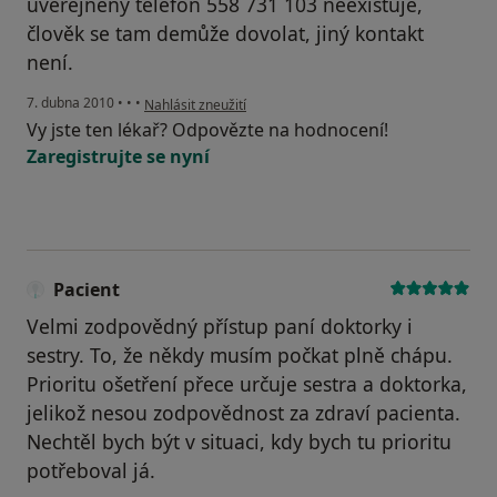
uveřejněný telefon 558 731 103 neexistuje,
člověk se tam demůže dovolat, jiný kontakt
není.
podle názoru uživatele Váš účet byl odstraněn
7. dubna 2010
•
•
•
Nahlásit zneužití
Vy jste ten lékař? Odpovězte na hodnocení!
Zaregistrujte se nyní
Pacient
Velmi zodpovědný přístup paní doktorky i
sestry. To, že někdy musím počkat plně chápu.
Prioritu ošetření přece určuje sestra a doktorka,
jelikož nesou zodpovědnost za zdraví pacienta.
Nechtěl bych být v situaci, kdy bych tu prioritu
potřeboval já.