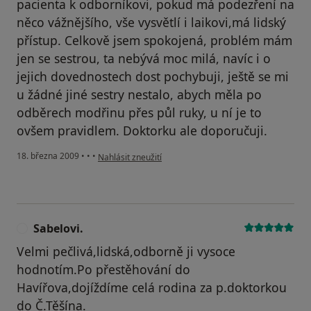
pacienta k odborníkovi, pokud má podezření na
něco vážnějšího, vše vysvětlí i laikovi,má lidský
přístup. Celkově jsem spokojená, problém mám
jen se sestrou, ta nebývá moc milá, navíc i o
jejich dovednostech dost pochybuji, ještě se mi
u žádné jiné sestry nestalo, abych měla po
odběrech modřinu přes půl ruky, u ní je to
ovšem pravidlem. Doktorku ale doporučuji.
podle názoru uživatele Tereza
18. března 2009
•
•
•
Nahlásit zneužití
Sabelovi.
S
Velmi pečlivá,lidská,odborně ji vysoce
hodnotím.Po přestěhování do
Havířova,dojíždíme celá rodina za p.doktorkou
do Č.Těšína.