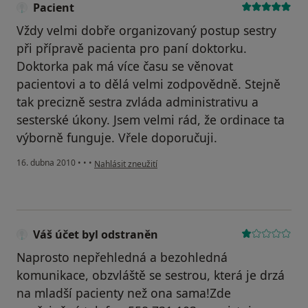
Pacient
Vždy velmi dobře organizovaný postup sestry
při přípravě pacienta pro paní doktorku.
Doktorka pak má více času se věnovat
pacientovi a to dělá velmi zodpovědně. Stejně
tak precizně sestra zvláda administrativu a
sesterské úkony. Jsem velmi rád, že ordinace ta
výborně funguje. Vřele doporučuji.
podle názoru uživatele Pacient
16. dubna 2010
•
•
•
Nahlásit zneužití
Váš účet byl odstraněn
Naprosto nepřehledná a bezohledná
komunikace, obzvláště se sestrou, která je drzá
na mladší pacienty než ona sama!Zde