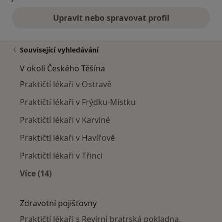
Upravit nebo spravovat profil
Související vyhledávání
V okolí Českého Těšína
Praktičtí lékaři v Ostravě
Praktičtí lékaři v Frýdku-Místku
Praktičtí lékaři v Karviné
Praktičtí lékaři v Havířově
Praktičtí lékaři v Třinci
Více (14)
Více v kategorii: V okolí Českého Těšína
Zdravotní pojišťovny
Praktičtí lékaři s Revírní bratrská pokladna,