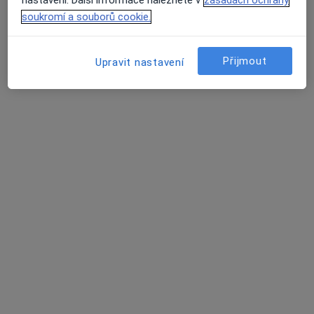
nastavení. Další informace naleznete v
zásadách ochrany
25 názorů
soukromí a souborů cookie.
Mladoboleslavská 514, Praha
•
Mapa
Praktická lékařka pro děti a dorost
Přijmout
Upravit nastavení
Tento specialista nenabízí online rezervaci termínu na této adrese.
Rezervovat termín
MUDr. Renata Chmelíková
Pediatr
4 názory