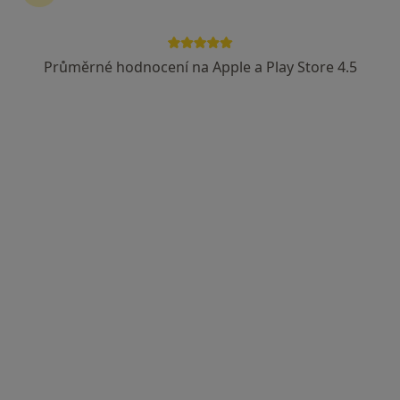
Průměrné hodnocení na Apple a Play Store 4.5
MUDr. Věra Budková
Pediatr
49 názorů
Krškova 807, Praha
•
Mapa
Praktický lékař pro děti a dorost
Tento specialista nenabízí online rezervaci termínu na této adrese.
Rezervovat termín