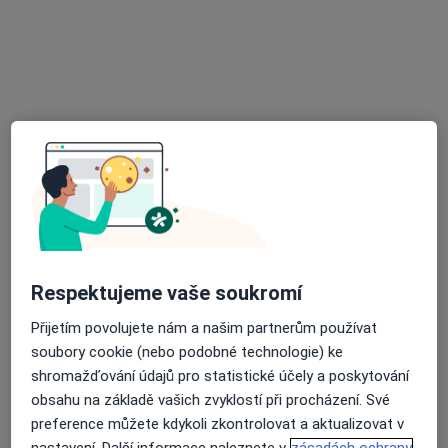
MUDr. Martina Haaseová
Pediatr
49 názorů
Lovosická 440/40, Praha
•
Mapa
Poliklinika Prosek a.s.
Tento specialista nenabízí online rezervaci termínu na této adrese.
Rezervovat termín
Respektujeme vaše soukromí
Přijetím povolujete nám a našim partnerům používat
soubory cookie (nebo podobné technologie) ke
shromažďování údajů pro statistické účely a poskytování
obsahu na základě vašich zvyklostí při procházení. Své
MUDr. Petra Slámová
preference můžete kdykoli zkontrolovat a aktualizovat v
Pediatr