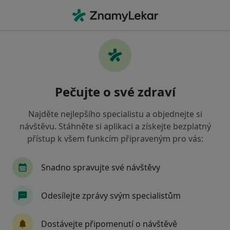
Hla
Pediatr • Praha 1, Praha, hl město Praha
Filtry
Mapa
Pediatr, Praha 1, Praha
Pečujte o své zdraví
Jak řadíme výsledky vyhledávání?
Najděte nejlepšího specialistu a objednejte si
návštěvu. Stáhněte si aplikaci a získejte bezplatný
Jakou pojišťovnu máte?
přístup k všem funkcím připraveným pro vás:
Všeobecná zdravotní pojišťovna
Zdravotní poj
Snadno spravujte své návštěvy
Odesílejte zprávy svým specialistům
Dostávejte připomenutí o návštěvě