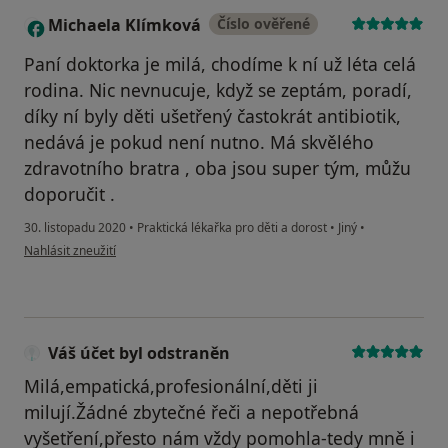
Michaela Klímková
Číslo ověřené
M
Paní doktorka je milá, chodíme k ní už léta celá
rodina. Nic nevnucuje, když se zeptám, poradí,
díky ní byly děti ušetřený častokrát antibiotik,
nedává je pokud není nutno. Má skvělého
zdravotního bratra , oba jsou super tým, můžu
doporučit .
30. listopadu 2020
•
Praktická lékařka pro děti a dorost
•
Jiný
•
podle názoru uživatele Michaela Klímková
Nahlásit zneužití
Váš účet byl odstraněn
Milá,empatická,profesionální,děti ji
milují.Žádné zbytečné řeči a nepotřebná
vyšetření,přesto nám vždy pomohla-tedy mně i