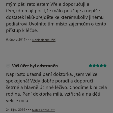
mým pěti ratolestem.Vřele doporučuji a
těm,kdo mají pocit,že málo poučuje a nepíše
dostatek léků-přejděte ke kterémukoliv jinému
pediatrovi.Uvolníte tím místo zájemcům o tento
přístup k léčbě.
podle názoru uživatele Váš účet byl odstraněn
6. února 2017
•
•
•
Nahlásit zneužití
Váš účet byl odstraněn
Naprosto užasná paní doktorka. Jsem velice
spokojená! Vždy dobře poradí a doporučí
šetrné a hlavně účinné léčivo. Chodíme k ní celá
rodina. Paní doktorka milá, vztřícná a na děti
velice milá.
podle názoru uživatele Váš účet byl odstraněn
24. října 2016
•
•
•
Nahlásit zneužití