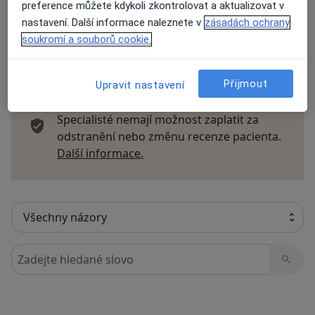
preference můžete kdykoli zkontrolovat a aktualizovat v
nastavení. Další informace naleznete v
zásadách ochrany
soukromí a souborů cookie.
27 názorů
Přijmout
Upravit nastavení
Recenze pacientů jsou pro nás důležité.
Specialisté nemají možnost zaplatit za
odstranění nebo změnu recenze pacienta.
Další informace o názorech
Další informace.
Hledejte v názorech