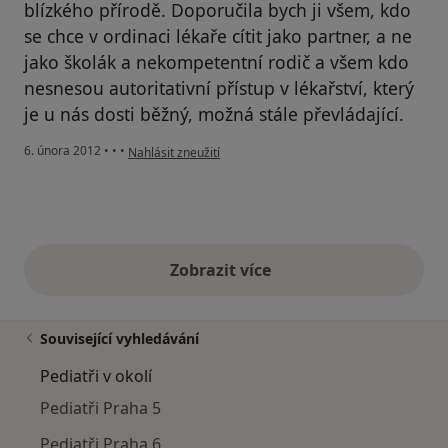
blízkého přírodě. Doporučila bych ji všem, kdo
se chce v ordinaci lékaře cítit jako partner, a ne
jako školák a nekompetentní rodič a všem kdo
nesnesou autoritativní přístup v lékařství, který
je u nás dosti běžný, možná stále převládající.
podle názoru uživatele Lucie K.
6. února 2012
•
•
•
Nahlásit zneužití
Zobrazit více
výše uvedené názory
Související vyhledávání
Pediatři v okolí
Pediatři Praha 5
Pediatři Praha 6