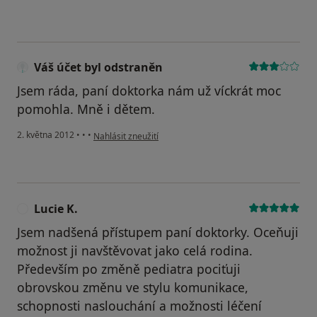
Váš účet byl odstraněn
Jsem ráda, paní doktorka nám už víckrát moc
pomohla. Mně i dětem.
podle názoru uživatele Váš účet byl odstraněn
2. května 2012
•
•
•
Nahlásit zneužití
Lucie K.
L
Jsem nadšená přístupem paní doktorky. Oceňuji
možnost ji navštěvovat jako celá rodina.
Především po změně pediatra pociťuji
obrovskou změnu ve stylu komunikace,
schopnosti naslouchání a možnosti léčení