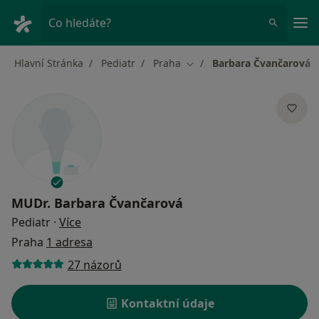
Hla
Co hledáte?
Hlavní Stránka
Pediatr
Praha
Barbara Čvančarová
Změna města
MUDr.
Barbara Čvančarová
o specializacích
Pediatr
·
Více
Praha
1 adresa
27 názorů
Kontaktní údaje