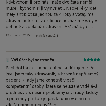
Kdybychom ji pro nás i naše dvojčata neměli,
museli bychom si ji vymyslet... Necpe léky (děti
měly antibiotika jednou za 4 roky života), má
zdravou autoritu, z ordinace odcházíme vždy v
pohodě a zpola již uzdraveni. Vzácná bytost.
podle názoru uživatele Váš účet byl odstraněn
19. července 2015
•
•
•
Nahlásit zneužití
Váš účet byl odstraněn
Paní doktorku si moc ceníme, a děkujeme, že
jste! Jsem taky zdravotník, a hrozně nepříjemný
pacient :) Tady jsme konečně v péči
kompetentní osoby, která se neustále vzdělává,
přednáší, a s našimi problémy si ví rady. Lidský
a příjemný přístup je pak k tomu všemu na
zdejší pomery k neuvěření.