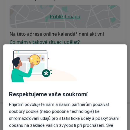
Přiblížit mapu
se otevře v nové záložce
Dostupnost
Na této adrese online kalendář není aktivní
Co mám v takové situaci udělat?
Způsoby platby (soukromé návštěvy)
Na teto adrese lékař přijímá pacienty na pojišťovnu
Detaily
Více
o adrese
Respektujeme vaše soukromí
Přijetím povolujete nám a našim partnerům používat
soubory cookie (nebo podobné technologie) ke
Názory
shromažďování údajů pro statistické účely a poskytování
obsahu na základě vašich zvyklostí při procházení. Své
Přidejte svůj názor