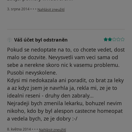
podle názoru uživatele Váš účet byl odstraněn
3. srpna 2014
•
•
•
Nahlásit zneužití
Váš účet byl odstraněn
Pokud se nedoptate na to, co chcete vedet, dost
malo se dozvite. Nevysvetli vam veci sama od
sebe a nerekne skoro nic k vasemu problemu.
Pusobi nevyskolene.
Kdysi mi nedokazala ani poradit, co brat za leky
a az kdyz jsem je navrhla ja, rekla mi, ze je to
idealni reseni - druhy den zabraly...
Nejradeji bych zmenila lekarku, bohuzel nevim
nikoho, kdo by byl alespon castecne homeopat
a vedela bych, ze je dobry :-/
podle názoru uživatele Váš účet byl odstraněn
8. května 2014
•
•
•
Nahlásit zneužití