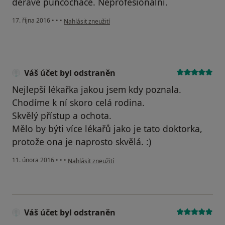
děravé punčocháče. Neprofesionální.
podle názoru uživatele Váš účet byl odstraněn
17. října 2016
•
•
•
Nahlásit zneužití
Váš účet byl odstraněn
Nejlepší lékařka jakou jsem kdy poznala.
Chodíme k ní skoro celá rodina.
Skvělý přístup a ochota.
Mělo by býti více lékařů jako je tato doktorka,
protože ona je naprosto skvělá. :)
podle názoru uživatele Váš účet byl odstraněn
11. února 2016
•
•
•
Nahlásit zneužití
Váš účet byl odstraněn