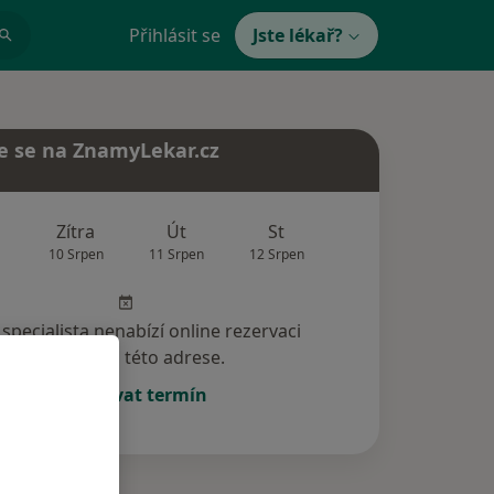
Přihlásit se
Jste lékař?
e se na ZnamyLekar.cz
Zítra
Út
St
Čt
Pá
10 Srpen
11 Srpen
12 Srpen
13 Srpen
14 Srp
specialista nenabízí online rezervaci
termínu na této adrese.
Rezervovat termín