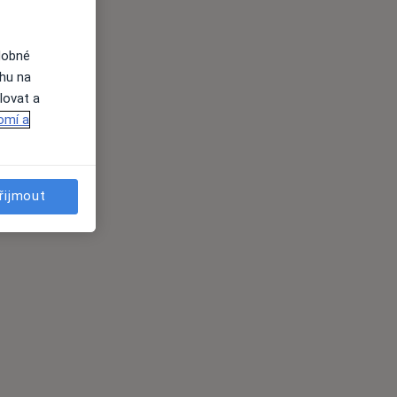
dobné
ahu na
lovat a
omí a
řijmout