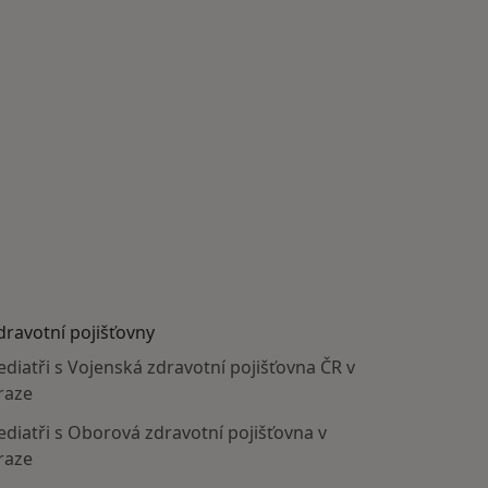
dravotní pojišťovny
ediatři s Vojenská zdravotní pojišťovna ČR v
raze
ediatři s Oborová zdravotní pojišťovna v
raze