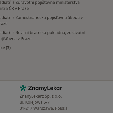
ediatři s Zdravotní pojišťovna ministerstva
nitra ČR v Praze
ediatři s Zaměstnanecká pojišťovna Škoda v
raze
ediatři s Revírní bratrská pokladna, zdravotní
ojišťovna v Praze
íce (3)
Více v kategorii: Zdravotní pojišťovny
Kontakt
ZnamyLekar - Hlavní stránka
ZnanyLekarz Sp. z o.o.
ul. Kolejowa 5/7
01-217 Warszawa, Polska