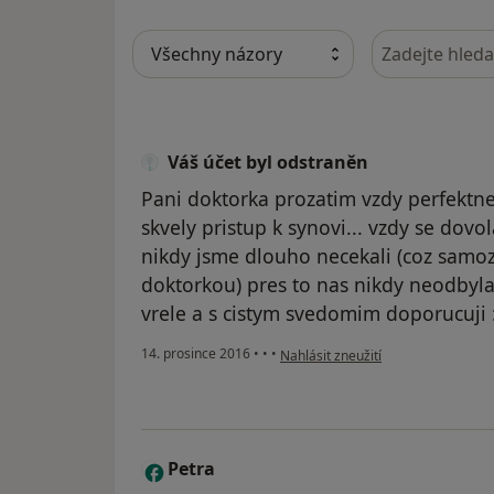
Hledejte v ná
Váš účet byl odstraněn
Pani doktorka prozatim vzdy perfektn
skvely pristup k synovi... vzdy se dov
nikdy jsme dlouho necekali (coz samoz
doktorkou) pres to nas nikdy neodbyla, 
vrele a s cistym svedomim doporucuji :
podle názoru uživatele Váš účet by
14. prosince 2016
•
•
•
Nahlásit zneužití
Petra
P