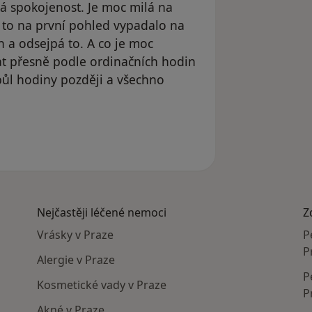
lká spokojenost. Je moc milá na
 to na první pohled vypadalo na
h a odsejpá to. A co je moc
at přesně podle ordinačních hodin
 půl hodiny později a všechno
Nejčastěji léčené nemoci
Z
Vrásky v Praze
P
P
Alergie v Praze
P
Kosmetické vady v Praze
P
Akné v Praze