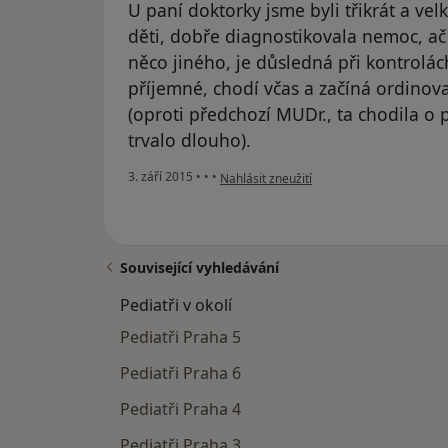
U paní doktorky jsme byli třikrát a ve
děti, dobře diagnostikovala nemoc, ač
něco jiného, je důsledná při kontrolác
příjemné, chodí včas a začíná ordinov
(oproti předchozí MUDr., ta chodila o
trvalo dlouho).
podle názoru uživatele Petra
3. září 2015
•
•
•
Nahlásit zneužití
Související vyhledávání
Pediatři v okolí
Pediatři Praha 5
Pediatři Praha 6
Pediatři Praha 4
Pediatři Praha 3