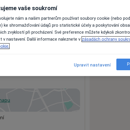
ujeme vaše soukromí
ovolujete nám a našim partnerům používat soubory cookie (nebo po
ách nejsou k dispozici
e) ke shromažďování údajů pro statistické účely a poskytování obs
ádné informace o svých službách.
ich zvyklostí při procházení. Své preference můžete kdykoli zkontro
t v nastavení. Další informace naleznete v
zásadách ochrany soukr
okie.
P
Upravit nastavení
 mapu
 otevře v nové záložce
ní