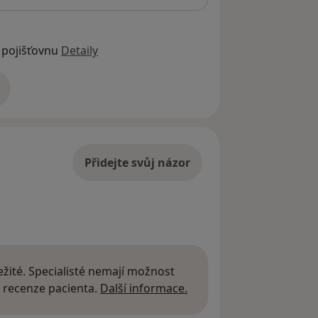
 pojišťovnu
Detaily
adrese
Přidejte svůj názor
žité. Specialisté nemají možnost
Další informace o názor
 recenze pacienta.
Další informace.