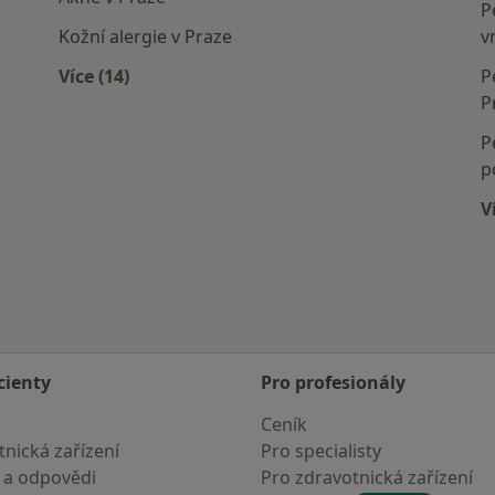
P
Kožní alergie v Praze
v
Více (14)
P
Více v kategorii: Nejčastěji léčené nemoci
P
P
p
V
cienty
Pro profesionály
Ceník
nická zařízení
Pro specialisty
 a odpovědi
Pro zdravotnická zařízení