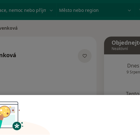
ace, nemoc nebo příjmení
Město nebo region
rvenková
Objednejt
Neaktivní
enková
acích
Dnes
9 Srpen
Tento 
Rezervovat termín
Názory pacientů (2)