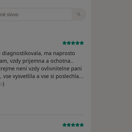
zorech
e diagnostikovala, ma naprosto
olam, vzdy prijemna a ochotna..
rejme neni vzdy ovlivnitelne pani
vse vysvetlila a vse si poslechla...
-)
l odstraněn