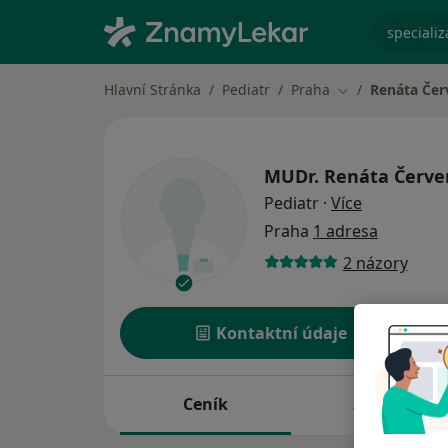
specializ
Hlavní Stránka
Pediatr
Praha
Renáta Če
Změna města
MUDr.
Renáta Červ
o specializ
Pediatr
·
Více
Praha
1 adresa
2 názory
Kontaktní údaje
Ceník
Adresy