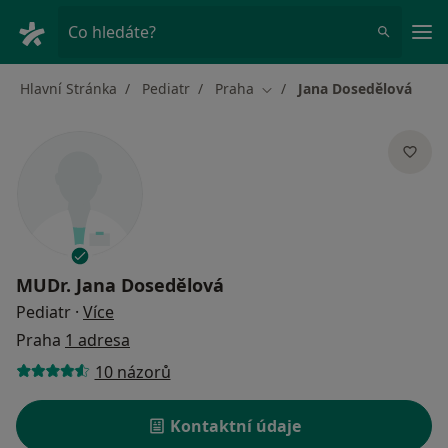
Hla
Co hledáte?
Hlavní Stránka
Pediatr
Praha
Jana Dosedělová
Změna města
MUDr.
Jana Dosedělová
o specializacích
Pediatr
·
Více
Praha
1 adresa
10 názorů
Kontaktní údaje