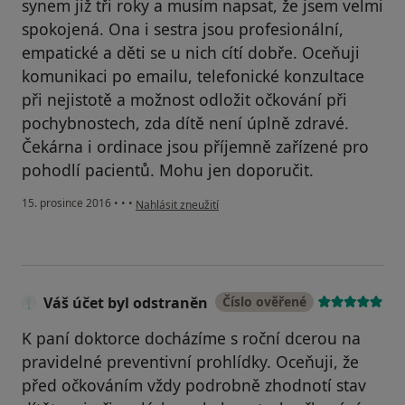
synem již tři roky a musím napsat, že jsem velmi
spokojená. Ona i sestra jsou profesionální,
empatické a děti se u nich cítí dobře. Oceňuji
komunikaci po emailu, telefonické konzultace
při nejistotě a možnost odložit očkování při
pochybnostech, zda dítě není úplně zdravé.
Čekárna i ordinace jsou příjemně zařízené pro
pohodlí pacientů. Mohu jen doporučit.
podle názoru uživatele Váš účet byl odstraněn
15. prosince 2016
•
•
•
Nahlásit zneužití
Váš účet byl odstraněn
Číslo ověřené
K paní doktorce docházíme s roční dcerou na
pravidelné preventivní prohlídky. Oceňuji, že
před očkováním vždy podrobně zhodnotí stav