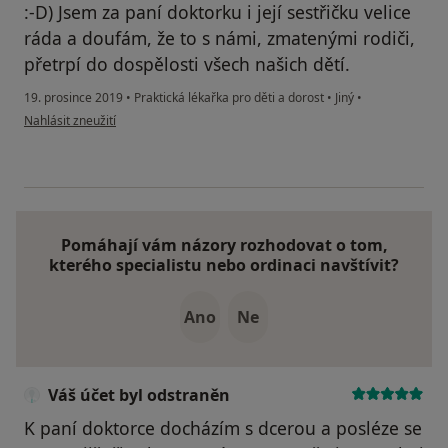
:-D) Jsem za paní doktorku i její sestřičku velice
ráda a doufám, že to s námi, zmatenými rodiči,
přetrpí do dospělosti všech našich dětí.
19. prosince 2019
•
Praktická lékařka pro děti a dorost
•
Jiný
•
podle názoru uživatele Gabriela Marková
Nahlásit zneužití
Pomáhají vám názory rozhodovat o tom,
kterého specialistu nebo ordinaci navštívit?
Ano
Ne
Váš účet byl odstraněn
K paní doktorce docházím s dcerou a posléze se