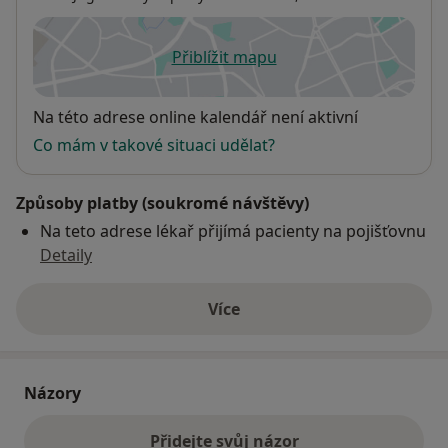
Přiblížit mapu
se otevře v nové záložce
Dostupnost
Na této adrese online kalendář není aktivní
Co mám v takové situaci udělat?
Způsoby platby (soukromé návštěvy)
Na teto adrese lékař přijímá pacienty na pojišťovnu
Detaily
Více
o adrese
Názory
Přidejte svůj názor