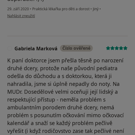
29. září 2020
•
Praktická lékařka pro děti a dorost
•
Jiný
•
podle názoru uživatele J. Matoušková
Nahlásit zneužití
Gabriela Marková
Číslo ověřené
G
K paní doktorce jsem přešla těsně po narození
druhé dcery, protože naše původní pediatra
odešla do důchodu a s doktorkou, která ji
nahradila, jsme si úplně nepadly do noty. Na
MUDr. Dosedělové velmi oceňuji její lidský a
respektující přístup - neměla problém s
ambulantním porodem druhé dcery, nemá
problém s posunutím očkování mimo očkovací
kalendář a snaží se každý problém pečlivě
vyřešit (i když rodičovstvo zase tak pečlivé není