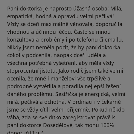
Paní doktorka je naprosto úžasná osoba! Milá,
empatická, hodná a opravdu velmi pečlivá!
Vždy se dceři maximálně věnovala, doporučila
vhodnou a účinnou léčbu. Často se mnou
konzultovala problémy i po telefonu či emailu.
Nikdy jsem neměla pocit, že by paní doktorka
cokoliv podcenila, naopak dceři udělala
všechna potřebná vyšetření, aby měla vždy
stoprocentní jistotu. Jako rodič jsem také velmi
ocenila, že mně i manželovi vše trpělivě a
podrobně vysvětlila a poradila nejlepší řešení
daného problému. Sestřička je energická, velmi
milá, pečlivá a ochotná. V ordinaci i v čekárně
jsme se vždy cítili velmi příjemně. Pokud někdo
váhá, zda se své dítko zaregistrovat právě k
paní doktorce Dosedělové, tak mohu 100%
doporučit!! :) :)