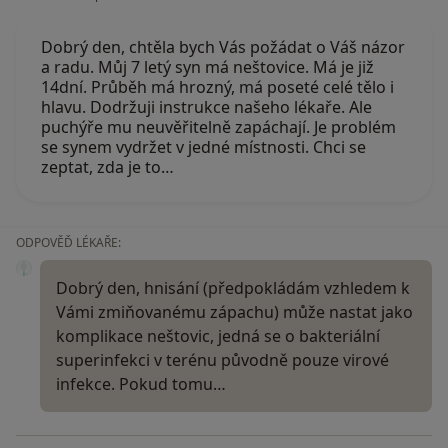
Dobrý den, chtěla bych Vás požádat o Váš názor
a radu. Můj 7 letý syn má neštovice. Má je již
14dní. Průběh má hrozný, má poseté celé tělo i
hlavu. Dodržuji instrukce našeho lékaře. Ale
puchýře mu neuvěřitelně zapáchají. Je problém
se synem vydržet v jedné místnosti. Chci se
zeptat, zda je to…
ODPOVĚĎ LÉKAŘE:
Dobrý den, hnisání (předpokládám vzhledem k
Vámi zmiňovanému zápachu) může nastat jako
komplikace neštovic, jedná se o bakteriální
superinfekci v terénu původně pouze virové
infekce. Pokud tomu…