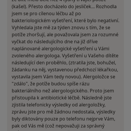
(kašel). Přesto docházelo do jesliček... Rozhodla
jsem se pro cílenou léčbu až po
bakteriologickém vyšetření, které bylo negativní.
Vyhledala jste mě za týden znovu s tím, že se
potíže zhoršují, ale považovala jsem za rozumné
vyčkat do následujícího dne na již dříve
naplánované alergologické vyšetření u Vámi
zvoleného alergologa. Vyšetření u Vašeho dítěte
následující den proběhlo, (ztratila jste, bohužel,
žádanku na něj, vystavenou předchozí lékařkou,
vystavila jsem Vám tedy novou). Alergoložce se
"zdálo", že potíže budou spíše rázu
bakteriálního než alergologického. Proto jsem
přistoupila k antibiotické léčbě. Následně jste
zjistila telefonicky výsledky od alergoložky,
zprávu jste pro mě žádnou nedostala, výsledky
byly diktovány pouze po telefonu nejprve Vám,
pak od Vás mě (což nepovažuji za správný