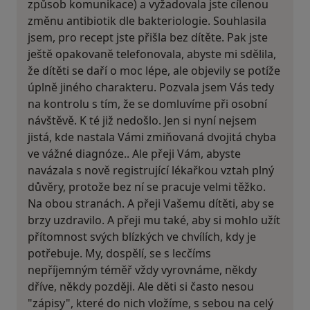
způsob komunikace) a vyžadovala jste cílenou
změnu antibiotik dle bakteriologie. Souhlasila
jsem, pro recept jste přišla bez dítěte. Pak jste
ještě opakovaně telefonovala, abyste mi sdělila,
že dítěti se daří o moc lépe, ale objevily se potíže
úplně jiného charakteru. Pozvala jsem Vás tedy
na kontrolu s tím, že se domluvíme při osobní
návštěvě. K té již nedošlo. Jen si nyní nejsem
jistá, kde nastala Vámi zmiňovaná dvojitá chyba
ve vážné diagnóze.. Ale přeji Vám, abyste
navázala s nově registrující lékařkou vztah plný
důvěry, protože bez ní se pracuje velmi těžko.
Na obou stranách. A přeji Vašemu dítěti, aby se
brzy uzdravilo. A přeji mu také, aby si mohlo užít
přítomnost svých blízkých ve chvílích, kdy je
potřebuje. My, dospělí, se s lecčíms
nepříjemným téměř vždy vyrovnáme, někdy
dříve, někdy později. Ale děti si často nesou
"zápisy", které do nich vložíme, s sebou na celý