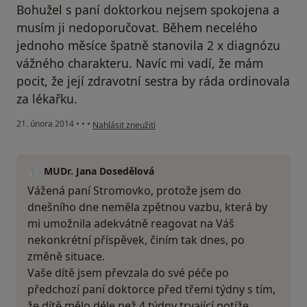
Bohužel s paní doktorkou nejsem spokojena a
musím ji nedoporučovat. Během necelého
jednoho měsíce špatně stanovila 2 x diagnózu
vážného charakteru. Navíc mi vadí, že mám
pocit, že její zdravotní sestra by ráda ordinovala
za lékařku.
podle názoru uživatele Váš účet byl odstraněn
21. února 2014
•
•
•
Nahlásit zneužití
MUDr. Jana Dosedělová
Vážená paní Stromovko, protože jsem do
dnešního dne neměla zpětnou vazbu, která by
mi umožnila adekvátně reagovat na Váš
nekonkrétní příspěvek, činím tak dnes, po
změně situace.
Vaše dítě jsem převzala do své péče po
předchozí paní doktorce před třemi týdny s tím,
že dítě mělo déle než 4 týdny trvající potíže