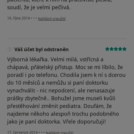
soudí, že je velmi pečlivá.
podle názoru uživatele Váš účet byl odstraněn
16. října 2014
•
•
•
Nahlásit zneužití
Váš účet byl odstraněn
Výborná lékařka. Velmi milá, vstřícná a
chápavá, přátelský přístup. Moc se mi líbilo, že
poradí i po telefonu. Chodila jsem k ní s dcerou
do 10 měsíců a nemůžu si paní doktorku
vynachválit - nic nepodcení, ale nenasazuje
prášky zbytečně.. Bohužel jsme museli kvůli
přestěhování změnit pediatra. Doufám, že
najdeme někoho alespoň trochu podobného
jako je paní doktorka. Vřele doporučuji!
podle názoru uživatele Váš účet byl odstraněn
17. července 2014
•
•
•
Nahlásit zneužití