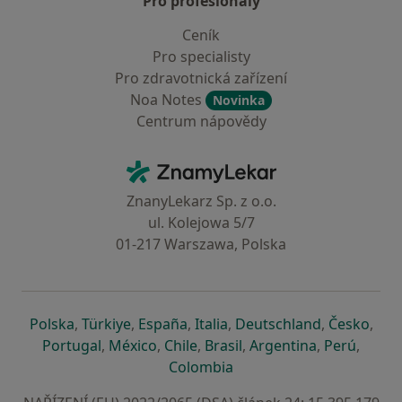
Pro profesionály
Ceník
Pro specialisty
Pro zdravotnická zařízení
Noa Notes
Novinka
Centrum nápovědy
Kontakt
ZnamyLekar - Hlavní stránka
ZnanyLekarz Sp. z o.o.
ul. Kolejowa 5/7
01-217 Warszawa, Polska
se otevře v nové záložce
se otevře v nové záložce
se otevře v nové záložce
se otevře v nové záložce
se otevře v 
se o
Polska
,
Türkiye
,
España
,
Italia
,
Deutschland
,
Česko
,
se otevře v nové záložce
se otevře v nové záložce
se otevře v nové záložce
se otevře v nové záložc
se otevře v 
se ote
Portugal
,
México
,
Chile
,
Brasil
,
Argentina
,
Perú
,
se otevře v nové záložce
Colombia