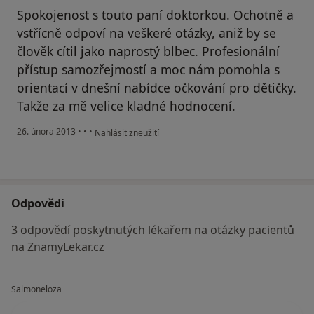
Spokojenost s touto paní doktorkou. Ochotně a
vstřícně odpoví na veškeré otázky, aniž by se
člověk cítil jako naprostý blbec. Profesionální
přístup samozřejmostí a moc nám pomohla s
orientací v dnešní nabídce očkování pro dětičky.
Takže za mě velice kladné hodnocení.
podle názoru uživatele Váš účet byl odstraněn
26. února 2013
•
•
•
Nahlásit zneužití
Odpovědi
3 odpovědí poskytnutých lékařem na otázky pacientů
na ZnamyLekar.cz
Salmoneloza