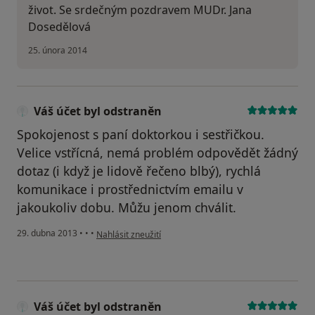
život. Se srdečným pozdravem MUDr. Jana
Dosedělová
25. února 2014
Váš účet byl odstraněn
Spokojenost s paní doktorkou i sestřičkou.
Velice vstřícná, nemá problém odpovědět žádný
dotaz (i když je lidově řečeno blbý), rychlá
komunikace i prostřednictvím emailu v
jakoukoliv dobu. Můžu jenom chválit.
podle názoru uživatele Váš účet byl odstraněn
29. dubna 2013
•
•
•
Nahlásit zneužití
Váš účet byl odstraněn