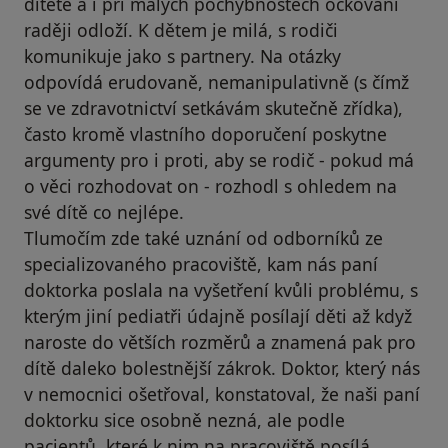
dítěte a i při malých pochybnostech očkování
raději odloží. K dětem je milá, s rodiči
komunikuje jako s partnery. Na otázky
odpovídá erudovaně, nemanipulativně (s čímž
se ve zdravotnictví setkávám skutečně zřídka),
často kromě vlastního doporučení poskytne
argumenty pro i proti, aby se rodič - pokud má
o věci rozhodovat on - rozhodl s ohledem na
své dítě co nejlépe.
Tlumočím zde také uznání od odborníků ze
specializovaného pracoviště, kam nás paní
doktorka poslala na vyšetření kvůli problému, s
kterým jiní pediatři údajně posílají děti až když
naroste do větších rozměrů a znamená pak pro
dítě daleko bolestnější zákrok. Doktor, který nás
v nemocnici ošetřoval, konstatoval, že naši paní
doktorku sice osobně nezná, ale podle
pacientů, které k nim na pracoviště posílá,