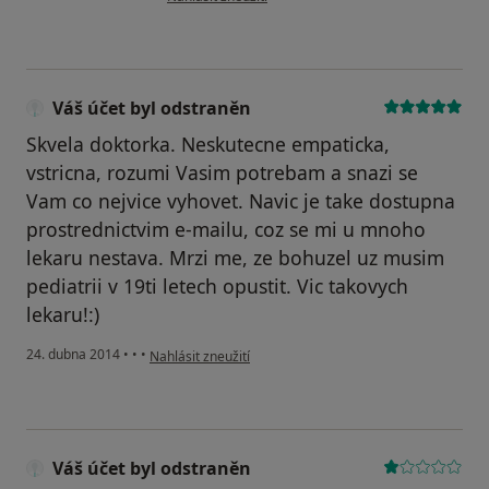
Váš účet byl odstraněn
Skvela doktorka. Neskutecne empaticka,
vstricna, rozumi Vasim potrebam a snazi se
Vam co nejvice vyhovet. Navic je take dostupna
prostrednictvim e-mailu, coz se mi u mnoho
lekaru nestava. Mrzi me, ze bohuzel uz musim
pediatrii v 19ti letech opustit. Vic takovych
lekaru!:)
podle názoru uživatele Váš účet byl odstraněn
24. dubna 2014
•
•
•
Nahlásit zneužití
Váš účet byl odstraněn