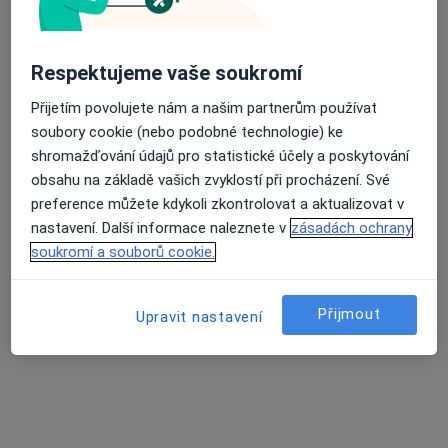
VICTORIA - DENT, s.r.o.
Respektujeme vaše soukromí
Zubař
Přijetím povolujete nám a našim partnerům používat
2 názory
soubory cookie (nebo podobné technologie) ke
Pod Marjánkou 12/1906, Praha
•
Mapa
shromažďování údajů pro statistické účely a poskytování
VICTORIA - DENT, s.r.o.
obsahu na základě vašich zvyklostí při procházení. Své
Implantáty
Cena nebyla přidána
preference můžete kdykoli zkontrolovat a aktualizovat v
nastavení. Další informace naleznete v
zásadách ochrany
Více
soukromí a souborů cookie.
Tato klinika nemá specialisty s dostupnými termíny v online kalendáři
Zobrazit profil
Přijmout
Upravit nastavení