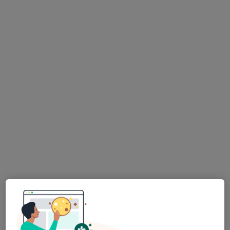
MDDr. Lucie Žáková
Zubař
2 názory
Budečská 33, Praha
•
Mapa
Smart Care
Implantáty
Cena nebyla přidána
Tento specialista nenabízí online rezervaci termínu na této adrese.
Rezervovat termín