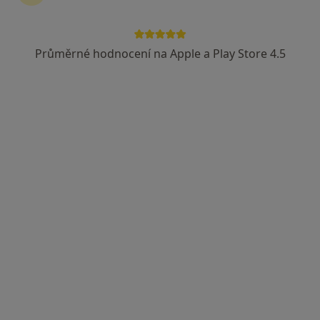
Průměrné hodnocení na Apple a Play Store 4.5
MUDr. Edgar Oganessian
Zubař
2 názory
Ukrajinská 900/11, Praha
•
Mapa
ProfiDent - stomatologické centrum s.r.o.
Implantáty
Cena nebyla přidána
Tento specialista nenabízí online rezervaci termínu na této adrese.
Rezervovat termín