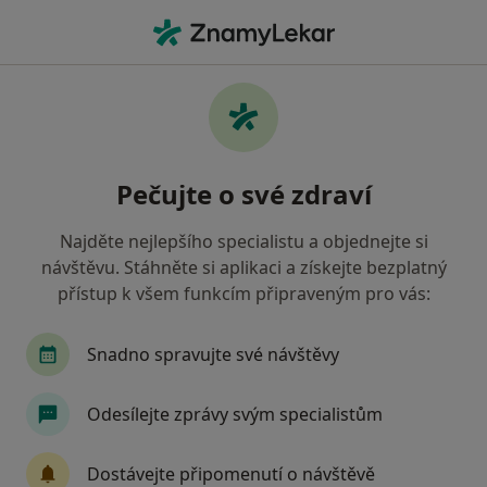
Hla
Implantáty • Praha, hl město Praha
Filtry
• 1
Mapa
Implantáty Praha
Pečujte o své zdraví
Jak řadíme výsledky vyhledávání?
Najděte nejlepšího specialistu a objednejte si
návštěvu. Stáhněte si aplikaci a získejte bezplatný
Jakého specialistu hledáte?
přístup k všem funkcím připraveným pro vás:
Zubař
Dentální hygienistka, hygienista
P
Snadno spravujte své návštěvy
Odesílejte zprávy svým specialistům
Dostávejte připomenutí o návštěvě