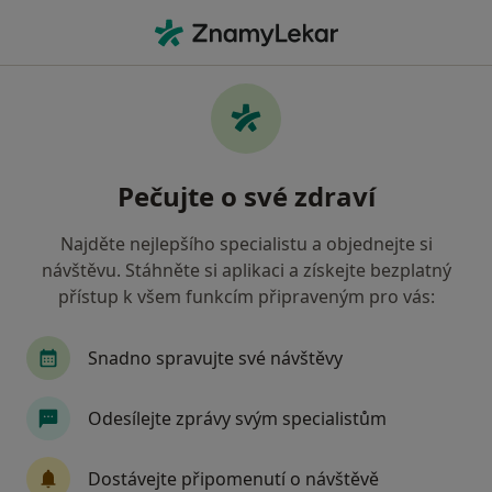
Hla
Implantáty • Praha, hl město Praha
Filtry
• 1
Mapa
Implantáty Praha
Pečujte o své zdraví
Jak řadíme výsledky vyhledávání?
Najděte nejlepšího specialistu a objednejte si
návštěvu. Stáhněte si aplikaci a získejte bezplatný
Jakého specialistu hledáte?
přístup k všem funkcím připraveným pro vás:
Zubař
Dentální hygienistka, hygienista
P
Snadno spravujte své návštěvy
Odesílejte zprávy svým specialistům
Dostávejte připomenutí o návštěvě