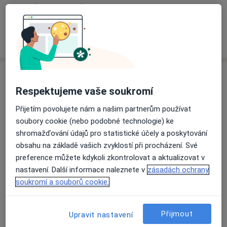
+1 služba |+ 5 služby
Jak fungují ceny?
Specialisté
Ověřte svou pojišťovnu
Respektujeme vaše soukromí
Přijetím povolujete nám a našim partnerům používat
MDDr. Jana Prachová (Vodičková)
soubory cookie (nebo podobné technologie) ke
Zubař
shromažďování údajů pro statistické účely a poskytování
10 názorů
obsahu na základě vašich zvyklostí při procházení. Své
preference můžete kdykoli zkontrolovat a aktualizovat v
MDDr. Martin Karlíček
nastavení. Další informace naleznete v
zásadách ochrany
soukromí a souborů cookie.
Zubař
6 názorů
Přijmout
Upravit nastavení