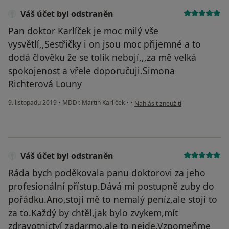
Váš účet byl odstraněn
Pan doktor Karlíček je moc milý vše
vysvětlí,,Sestřičky i on jsou moc přijemné a to
dodá člověku že se tolik nebojí,,,za mě velká
spokojenost a vřele doporučuji.Simona
Richterová Louny
podle názoru uživatele Váš účet 
9. listopadu 2019
•
MDDr. Martin Karlíček
•
•
Nahlásit zneužití
Váš účet byl odstraněn
Ráda bych poděkovala panu doktorovi za jeho
profesionální přístup.Dává mi postupně zuby do
pořádku.Ano,stojí mě to nemalý peníz,ale stojí to
za to.Každý by chtěl,jak bylo zvykem,mít
zdravotnictví zadarmo,ale to nejde.Vzpomeňme