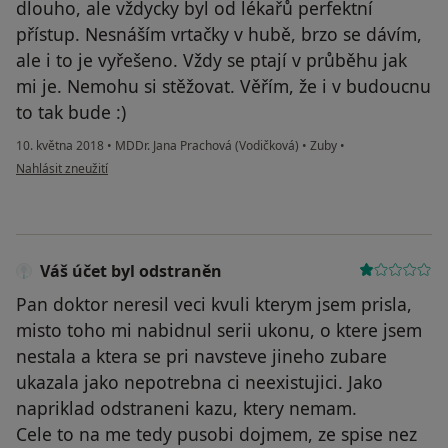
dlouho, ale vždycky byl od lékařů perfektní
přístup. Nesnáším vrtačky v hubě, brzo se dávím,
ale i to je vyřešeno. Vždy se ptají v průběhu jak
mi je. Nemohu si stěžovat. Věřím, že i v budoucnu
to tak bude :)
10. května 2018
•
MDDr. Jana Prachová (Vodičková)
•
Zuby
•
podle názoru uživatele Váš účet byl odstraněn
Nahlásit zneužití
Váš účet byl odstraněn
Pan doktor neresil veci kvuli kterym jsem prisla,
misto toho mi nabidnul serii ukonu, o ktere jsem
nestala a ktera se pri navsteve jineho zubare
ukazala jako nepotrebna ci neexistujici. Jako
napriklad odstraneni kazu, ktery nemam.
Cele to na me tedy pusobi dojmem, ze spise nez