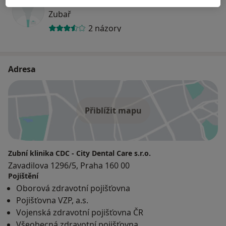
MDDr. Jakub Chrášťanský
Zubař
2 názory
Adresa
Přiblížit mapu
Zubní klinika CDC - City Dental Care s.r.o.
Zavadilova 1296/5, Praha 160 00
Pojištění
Oborová zdravotní pojišťovna
Pojišťovna VZP, a.s.
Vojenská zdravotní pojišťovna ČR
Všeobecná zdravotní pojišťovna