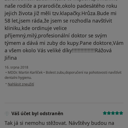
naše rodiče a prarodiče,okolo padesátého roku
jejich života již měli tzv.klapačky.Hrůza.Bude mi
58 let,jsem ráda,že jsem se rozhodla navštívit
kliniku,kde ordinuje velice
příjemný,milý,profesionální doktor se svým
týmem a dává mi zuby do kupy.Pane doktore,Vám
a všem okolo Vás veliké díky!!!!!!!!!!!!!!!!Rážová
Jiřina
16. srpna 2018
•
MDDr. Martin Karlíček
•
Bolest zubu,doporučení na pohotovosti navštívit
dentalni hygienu.
podle názoru uživatele Váš účet byl odstraněn
•
Nahlásit zneužití
Váš účet byl odstraněn
Tak já si nemohu stěžovat. Návštěvy budou na