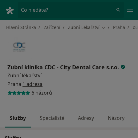
Hla
Co hledáte?
Hlavní Stránka
Zařízení
Zubní Lékařství
Praha
Zu
Změna města
Zubní klinika CDC - City Dental Care s.r.o.
Zubní lékařství
Praha
1 adresa
6 názorů
Služby
Specialisté
Adresy
Názory
Služby