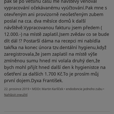
pak se po většinu času mé návštěvy věnoval
vypracování očekávanému vyúčtování.Pak mne s
otevřeným ani provizorně neošetřeným zubem
poslal na cca. dva měsíce domů k další
návštěvě.Vypracovanou fakturu jsem předem (
12.000.-) na místě zaplatil.Jsem zvědav co se bude
dít dál !? Postarší dáma na recepci mi nabídla
takřka na konec února tzv.dentální hygienu,když
zaregistrovala,že jsem zaplatil na místě výše
zmíněnou sumu hned mi volala druhý den,že
bych mohl přijít hned další den k hygienistce na
ošetření za dalších 1.700 Kč.To je prosím můj
první dojem.Dyxa František.
22. prosince 2019
•
MDDr. Martin Karlíček
•
endodoncie jednoho zubu
•
podle názoru uživatele Váš účet byl odstraněn
Nahlásit zneužití