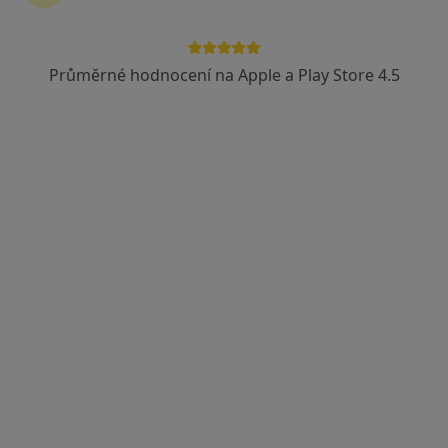
Průměrné hodnocení na Apple a Play Store 4.5
Jana Kostarová
Endokrinolog, Diabetolog
Michnova 1622/4, Praha
•
Mapa
Poliklinika Michnova
Tento specialista nenabízí online rezervaci termínu na této adrese.
Rezervovat termín