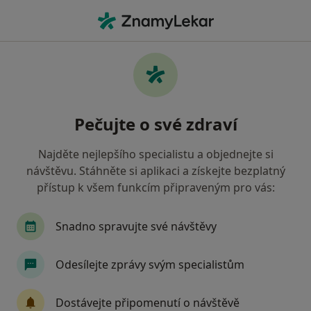
Hla
Endokrinolog • Praha 15, Praha, hl město Praha
Filtry
Mapa
Endokrinolog, Praha 15, Praha
Pečujte o své zdraví
Jak řadíme výsledky vyhledávání?
Najděte nejlepšího specialistu a objednejte si
návštěvu. Stáhněte si aplikaci a získejte bezplatný
Jakou pojišťovnu máte?
přístup k všem funkcím připraveným pro vás:
Všeobecná zdravotní pojišťovna
Zdravotní poj
Snadno spravujte své návštěvy
Odesílejte zprávy svým specialistům
Dostávejte připomenutí o návštěvě