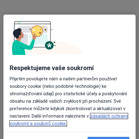
Na Slupi 6 Praha 2, Praha
•
Mapa
Ordinace
Tento specialista nenabízí online rezervaci termínu na této adrese.
Rezervovat termín
Respektujeme vaše soukromí
Přijetím povolujete nám a našim partnerům používat
soubory cookie (nebo podobné technologie) ke
shromažďování údajů pro statistické účely a poskytování
obsahu na základě vašich zvyklostí při procházení. Své
MUDr. MAgdalena Matějková Běhanová
preference můžete kdykoli zkontrolovat a aktualizovat v
Endokrinolog
nastavení. Další informace naleznete v
zásadách ochrany
soukromí a souborů cookie.
Adresa 1
Adresa 2