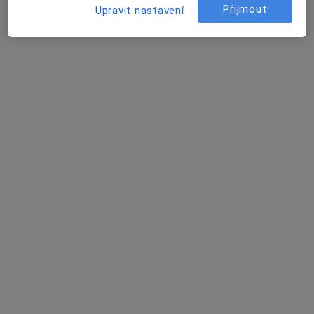
Přijmout
Upravit nastavení
Masarykovo nám. 58, Říčany
•
Mapa
ENDOKRINOLOGIE ŘÍČANY
Tento specialista nenabízí online rezervaci termínu na této adrese.
Rezervovat termín
MUDr. Miloš Laburda
Endokrinolog
Národní 139/8, Praha
•
Mapa
Endokrinologický ústav