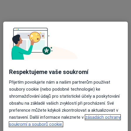
MUDr. Ivana Kubrová
Endokrinolog, Internista
22 názorů
Za Jalovým dvorem 7a/1949, Praha
•
Mapa
Ordinace
Tento specialista nenabízí online rezervaci termínu na této adrese.
Rezervovat termín
Respektujeme vaše soukromí
Přijetím povolujete nám a našim partnerům používat
soubory cookie (nebo podobné technologie) ke
shromažďování údajů pro statistické účely a poskytování
obsahu na základě vašich zvyklostí při procházení. Své
preference můžete kdykoli zkontrolovat a aktualizovat v
nastavení. Další informace naleznete v
zásadách ochrany
Poliklinika Malešice
soukromí a souborů cookie.
·
Více
Endokrinolog, Alergolog, Chirurg