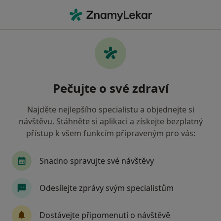
Hla
Endokrinolog • Praha 15, Praha, hl město Praha
Filtry
Mapa
Endokrinolog, Praha 15, Praha
Pečujte o své zdraví
Jak řadíme výsledky vyhledávání?
Najděte nejlepšího specialistu a objednejte si
návštěvu. Stáhněte si aplikaci a získejte bezplatný
Jakou pojišťovnu máte?
přístup k všem funkcím připraveným pro vás:
Všeobecná zdravotní pojišťovna
Zdravotní poj
Snadno spravujte své návštěvy
Odesílejte zprávy svým specialistům
Dostávejte připomenutí o návštěvě