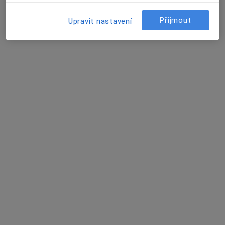
109 názorů
Přijmout
Upravit nastavení
Plaňanská 573/1, Praha
•
Mapa
Poliklinika Malešice
Tato klinika nemá specialisty s dostupnými termíny v online kalendáři
Zobrazit profil
Poliklinika Modřany
·
Více
Endokrinolog, Alergolog, Anesteziolog
121 názorů