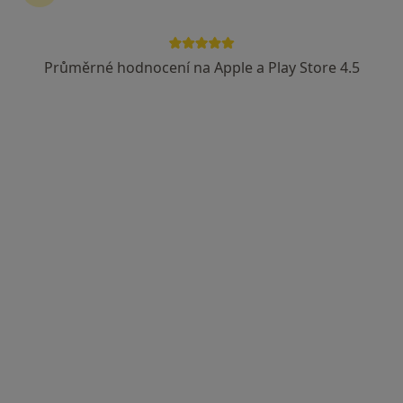
Průměrné hodnocení na Apple a Play Store 4.5
MUDr. Pavel Přeučil
Endokrinolog
33 názorů
Jugoslávských partyzánů 15/1089, Praha
•
Mapa
Ordinace endokrinologie
Tento specialista nenabízí online rezervaci termínu na této adrese.
Rezervovat termín