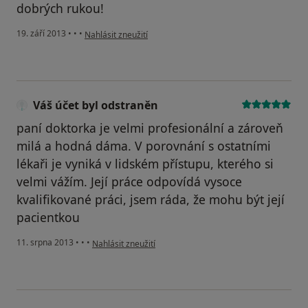
dobrých rukou!
podle názoru uživatele Váš účet byl odstraněn
19. září 2013
•
•
•
Nahlásit zneužití
Váš účet byl odstraněn
paní doktorka je velmi profesionální a zároveň
milá a hodná dáma. V porovnání s ostatními
lékaři je vyniká v lidském přístupu, kterého si
velmi vážím. Její práce odpovídá vysoce
kvalifikované práci, jsem ráda, že mohu být její
pacientkou
podle názoru uživatele Váš účet byl odstraněn
11. srpna 2013
•
•
•
Nahlásit zneužití