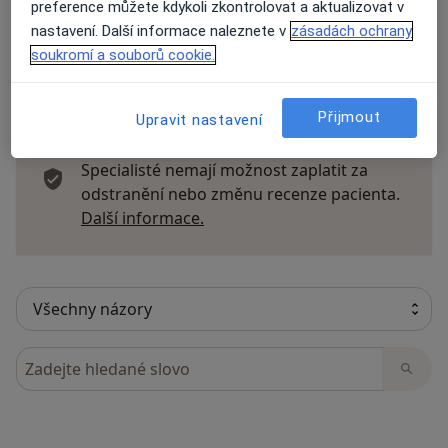
preference můžete kdykoli zkontrolovat a aktualizovat v
nastavení. Další informace naleznete v
zásadách ochrany
soukromí a souborů cookie.
22 názorů
Přijmout
Upravit nastavení
Recenze pacientů jsou pro nás důležité.
Specialisté nemají možnost zaplatit za
odstranění nebo změnu recenze pacienta.
Další informace o názorech
Další informace.
Hledejte v názorech