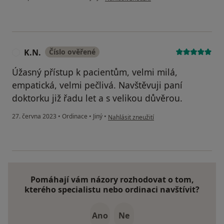
K.N.
Číslo ověřené
K
Úžasný přístup k pacientům, velmi milá,
empatická, velmi pečlivá. Navštěvuji paní
doktorku již řadu let a s velikou důvěrou.
podle názoru uživatele K.N.
27. června 2023
•
Ordinace
•
Jiný
•
Nahlásit zneužití
Pomáhají vám názory rozhodovat o tom,
kterého specialistu nebo ordinaci navštívit?
Ano
Ne