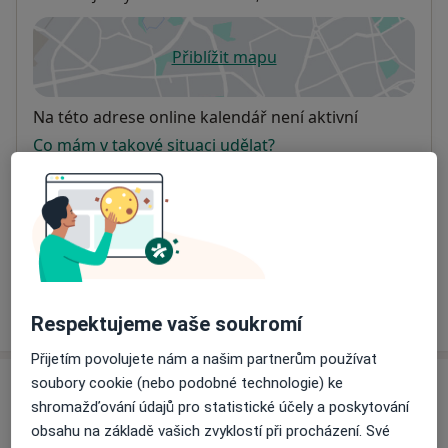
Přiblížit mapu
se otevře v nové záložce
Dostupnost
Na této adrese online kalendář není aktivní
Co mám v takové situaci udělat?
Způsoby platby (soukromé návštěvy)
Na teto adrese lékař přijímá pacienty na pojišťovnu
Detaily
Více
o adrese
Respektujeme vaše soukromí
Přijetím povolujete nám a našim partnerům používat
soubory cookie (nebo podobné technologie) ke
Názory
shromažďování údajů pro statistické účely a poskytování
obsahu na základě vašich zvyklostí při procházení. Své
Přidejte svůj názor