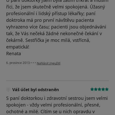
U paní doktorky jsem byla zatím třikrát a musím
říci, že jsem skutečně velmi spokojená. Úžasný
profesionální i lidský přístup lékařky; paní
doktroka má pro první návštěvu pacienta
vyhrazeno více času; pacienti jsou objednáváni
tak, že Vás nečeká žádné nekonečné čekání v
čekárně. Sestřička je moc milá, vstřícná,
empatická!
Renata
podle názoru uživatele Renata
6. prosince 2013
•
•
•
Nahlásit zneužití
Váš účet byl odstraněn
S paní doktorkou i zdravotní sestrou jsem velmi
spokojen - vždy velmi profesionální, přesné,
ochotné a milé. Cítím se u nich opravdu v