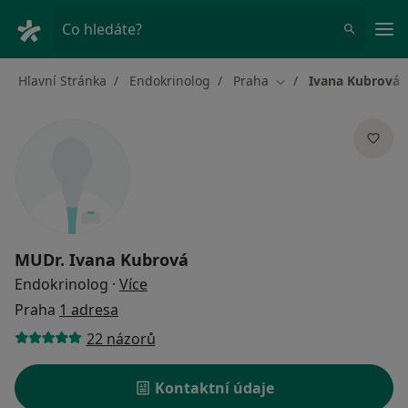
Hla
Co hledáte?
Hlavní Stránka
Endokrinolog
Praha
Ivana Kubrová
Změna města
MUDr.
Ivana Kubrová
o specializacích
Endokrinolog
·
Více
Praha
1 adresa
22 názorů
Kontaktní údaje