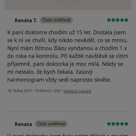
Renáta T.
Číslo ověřené
R
K paní doktorce chodím už 15 let. Dostala jsem
se k ní ve chvíli, kdy nikdo nevěděl, co se mnou.
Nyní mám štítnou žlázu vyndanou a chodím 1 x
do roka na kontrolu. Při každé návštěvě se cítím
příjemně, paní doktorka je moc milá. Nikdy se
mi nestalo, že bych čekala, časový
harmonogram vždy sedí naprosto skvěle.
podle názoru uživatele Renáta T.
18. ledna 2021
•
Ordinace
•
Jiný
•
Nahlásit zneužití
Renata
Číslo ověřené
R