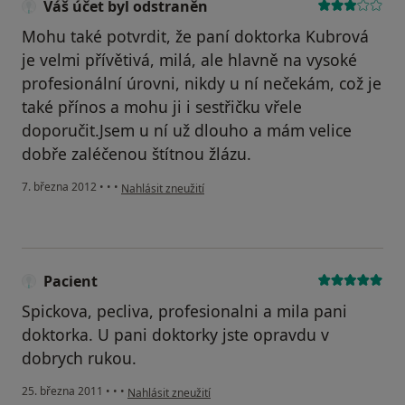
Váš účet byl odstraněn
Mohu také potvrdit, že paní doktorka Kubrová
je velmi přívětivá, milá, ale hlavně na vysoké
profesionální úrovni, nikdy u ní nečekám, což je
také přínos a mohu ji i sestřičku vřele
doporučit.Jsem u ní už dlouho a mám velice
dobře zaléčenou štítnou žlázu.
podle názoru uživatele Váš účet byl odstraněn
7. března 2012
•
•
•
Nahlásit zneužití
Pacient
Spickova, pecliva, profesionalni a mila pani
doktorka. U pani doktorky jste opravdu v
dobrych rukou.
podle názoru uživatele Pacient
25. března 2011
•
•
•
Nahlásit zneužití