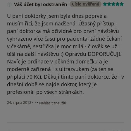
Váš účet byl odstraněn
Číslo ověřené
U paní doktorky jsem byla dnes poprvé a
musím říci, že jsem nadšená. Úžasný přístup,
paní doktorka má očividně pro první návštěvu
vyhrazeno více času pro pacienta, žádné čekání
v čekárně, sestřička je moc milá - člověk se už i
těší na další návštěvu :) Opravdu DOPORUČUJI.
Navíc je ordinace v pěkném domečku a je
moderně zařízená i s ultrazvukem (za ten se
připlácí 70 Kč). Děkuji tímto paní doktorce, že i v
dnešní době se najde doktor, který je
profesionál po všech stránkách.
podle názoru uživatele Váš účet byl odstraněn
24. srpna 2012
•
•
•
Nahlásit zneužití