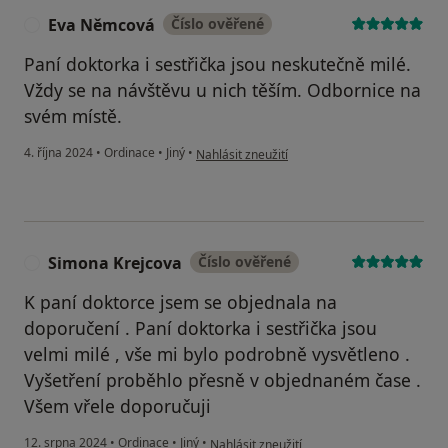
Eva Němcová
Číslo ověřené
E
Paní doktorka i sestřička jsou neskutečně milé.
Vždy se na návštěvu u nich těším. Odbornice na
svém místě.
podle názoru uživatele Eva Němcová
4. října 2024
•
Ordinace
•
Jiný
•
Nahlásit zneužití
Simona Krejcova
Číslo ověřené
S
K paní doktorce jsem se objednala na
doporučení . Paní doktorka i sestřička jsou
velmi milé , vše mi bylo podrobně vysvětleno .
Vyšetření proběhlo přesně v objednaném čase .
Všem vřele doporučuji
podle názoru uživatele Simona Krejcova
12. srpna 2024
•
Ordinace
•
Jiný
•
Nahlásit zneužití