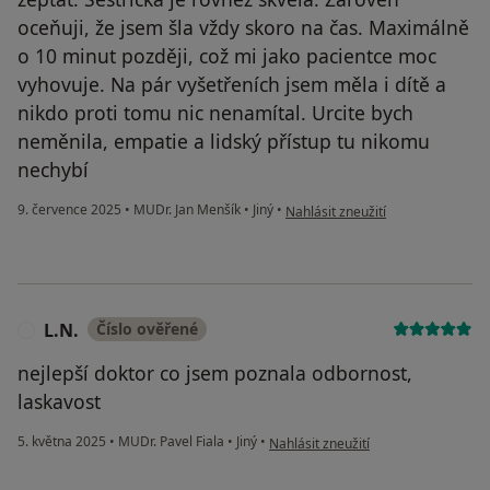
oceňuji, že jsem šla vždy skoro na čas. Maximálně
o 10 minut později, což mi jako pacientce moc
vyhovuje. Na pár vyšetřeních jsem měla i dítě a
nikdo proti tomu nic nenamítal. Urcite bych
neměnila, empatie a lidský přístup tu nikomu
nechybí
podle názoru uživatele Sandra U.
9. července 2025
•
MUDr. Jan Menšík
•
Jiný
•
Nahlásit zneužití
L.N.
Číslo ověřené
L
nejlepší doktor co jsem poznala odbornost,
laskavost
podle názoru uživatele L.N.
5. května 2025
•
MUDr. Pavel Fiala
•
Jiný
•
Nahlásit zneužití