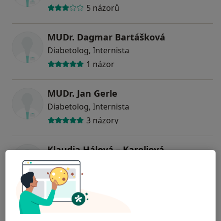
5 názorů
MUDr. Dagmar Bartášková
Diabetolog, Internista
1 názor
MUDr. Jan Gerle
Diabetolog, Internista
3 názory
Klaudia Hálová – Karoliová
Diabetolog
1 názor
Eva Röderová
Endokrinolog, Diabetolog