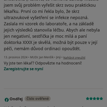
jsem svůj problém vyřešit skrz svou praktickou
lékařku. První co mi řekla bylo, že skrz
ultrazvukové vyšetření se infekce nepozná.
Zaslala mi vzorek do laboratoře, a na základě
jejich výsledků stanovila léčbu. Abych ale nebyla
jen negativní, sestřička je moc milá a paní
doktorka XXXX je skvělá, možná být pouze v její
péči, nemám důvod ordinaci opouštět.
podle názoru uživatele K.V.
13. prosince 2024
•
MUDr. Jan Menšík
•
Jiný
•
Nahlásit zneužití
Vy jste ten lékař? Odpovězte na hodnocení!
Zaregistrujte se nyní
Ondřej
Číslo ověřené
O