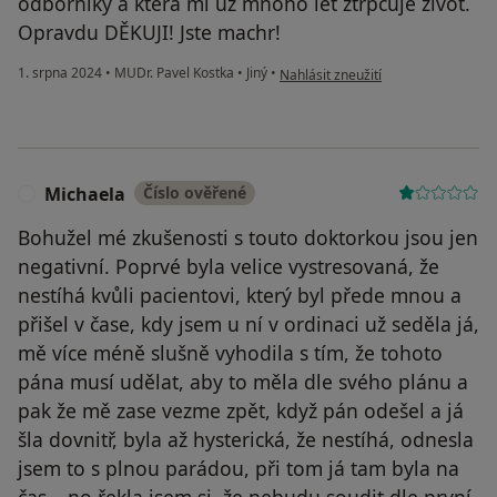
odborníky a která mi už mnoho let ztrpčuje život.
Opravdu DĚKUJI! Jste machr!
podle názoru uživatele Pavlína Hor
1. srpna 2024
•
MUDr. Pavel Kostka
•
Jiný
•
Nahlásit zneužití
Michaela
Číslo ověřené
M
Bohužel mé zkušenosti s touto doktorkou jsou jen
negativní. Poprvé byla velice vystresovaná, že
nestíhá kvůli pacientovi, který byl přede mnou a
přišel v čase, kdy jsem u ní v ordinaci už seděla já,
mě více méně slušně vyhodila s tím, že tohoto
pána musí udělat, aby to měla dle svého plánu a
pak že mě zase vezme zpět, když pán odešel a já
šla dovnitř, byla až hysterická, že nestíhá, odnesla
jsem to s plnou parádou, při tom já tam byla na