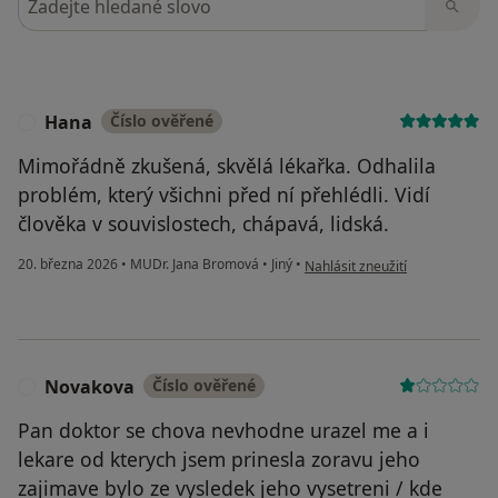
Hana
Číslo ověřené
H
Mimořádně zkušená, skvělá lékařka. Odhalila
problém, který všichni před ní přehlédli. Vidí
člověka v souvislostech, chápavá, lidská.
podle názoru uživatele Hana
20. března 2026
•
MUDr. Jana Bromová
•
Jiný
•
Nahlásit zneužití
Novakova
Číslo ověřené
N
Pan doktor se chova nevhodne urazel me a i
lekare od kterych jsem prinesla zoravu jeho
zajimave bylo ze vysledek jeho vysetreni / kde