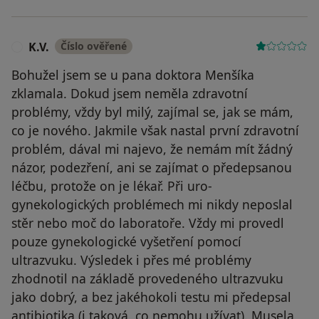
K.V.
Číslo ověřené
K
Bohužel jsem se u pana doktora Menšíka
zklamala. Dokud jsem neměla zdravotní
problémy, vždy byl milý, zajímal se, jak se mám,
co je nového. Jakmile však nastal první zdravotní
problém, dával mi najevo, že nemám mít žádný
názor, podezření, ani se zajímat o předepsanou
léčbu, protože on je lékař. Při uro-
gynekologických problémech mi nikdy neposlal
stěr nebo moč do laboratoře. Vždy mi provedl
pouze gynekologické vyšetření pomocí
ultrazvuku. Výsledek i přes mé problémy
zhodnotil na základě provedeného ultrazvuku
jako dobrý, a bez jakéhokoli testu mi předepsal
antibiotika (i taková, co nemohu užívat). Musela