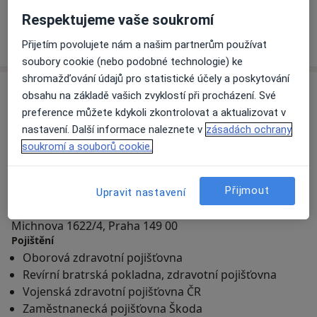
Respektujeme vaše soukromí
Přijetím povolujete nám a našim partnerům používat
+ 1 specialista
soubory cookie (nebo podobné technologie) ke
shromažďování údajů pro statistické účely a poskytování
Adresa
obsahu na základě vašich zvyklostí při procházení. Své
preference můžete kdykoli zkontrolovat a aktualizovat v
nastavení. Další informace naleznete v
zásadách ochrany
soukromí a souborů cookie.
Přiblížit mapu
Přijmout
Upravit nastavení
Poliklinika Michnova
Michnova 1622/4, Praha 149 00
Pojištění
Oborová zdravotní pojišťovna
Revírní bratrská pokladna, zdravotní pojišťovna
Vojenská zdravotní pojišťovna ČR
Zaměstnanecká pojišťovna Škoda