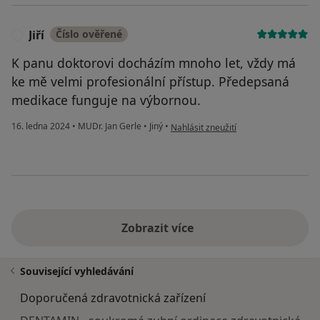
Jiří
Číslo ověřené
J
K panu doktorovi docházím mnoho let, vždy má
ke mě velmi profesionální přístup. Předepsaná
medikace funguje na výbornou.
podle názoru uživatele Jiří
16. ledna 2024
•
MUDr. Jan Gerle
•
Jiný
•
Nahlásit zneužití
Zobrazit více
Související vyhledávání
Doporučená zdravotnická zařízení