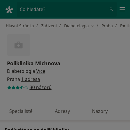
Hla
Co hledáte?
Hlavní Stránka
Zařízení
Diabetologia
Praha
Poli
Změna města
Poliklinika Michnova
Diabetologia
Více
Praha
1 adresa
30 názorů
Specialisté
Adresy
Názory
Podívejte se na další kliniky