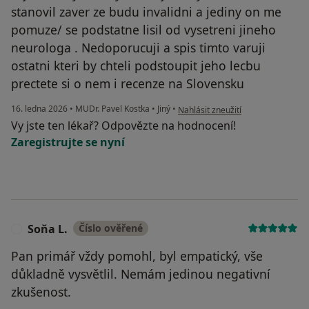
stanovil zaver ze budu invalidni a jediny on me
pomuze/ se podstatne lisil od vysetreni jineho
neurologa . Nedoporucuji a spis timto varuji
ostatni kteri by chteli podstoupit jeho lecbu
prectete si o nem i recenze na Slovensku
podle názoru uživatele Novakova
16. ledna 2026
•
MUDr. Pavel Kostka
•
Jiný
•
Nahlásit zneužití
Vy jste ten lékař? Odpovězte na hodnocení!
Zaregistrujte se nyní
Soňa L.
Číslo ověřené
S
Pan primář vždy pomohl, byl empatický, vše
důkladně vysvětlil. Nemám jedinou negativní
zkušenost.