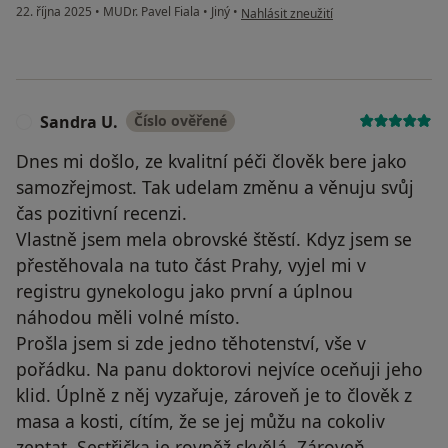
podle názoru uživatele Soňa L.
22. října 2025
•
MUDr. Pavel Fiala
•
Jiný
•
Nahlásit zneužití
Sandra U.
Číslo ověřené
S
Dnes mi došlo, ze kvalitní péči člověk bere jako
samozřejmost. Tak udelam změnu a věnuju svůj
čas pozitivní recenzi.
Vlastně jsem mela obrovské štěstí. Kdyz jsem se
přestěhovala na tuto část Prahy, vyjel mi v
registru gynekologu jako první a úplnou
náhodou měli volné místo.
Prošla jsem si zde jedno těhotenství, vše v
pořádku. Na panu doktorovi nejvíce oceňuji jeho
klid. Úplně z něj vyzařuje, zároveň je to člověk z
masa a kosti, cítím, že se jej můžu na cokoliv
zeptat. Sestřička je rovněž skvělá. Zároveň