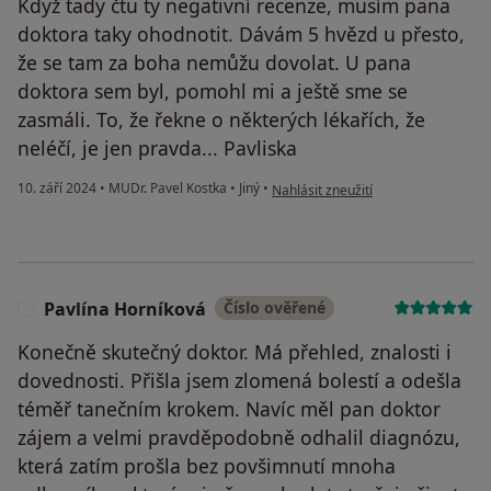
Když tady čtu ty negativní recenze, musím pana
doktora taky ohodnotit. Dávám 5 hvězd u přesto,
že se tam za boha nemůžu dovolat. U pana
doktora sem byl, pomohl mi a ještě sme se
zasmáli. To, že řekne o některých lékařích, že
neléčí, je jen pravda... Pavliska
podle názoru uživatele Ondřej
10. září 2024
•
MUDr. Pavel Kostka
•
Jiný
•
Nahlásit zneužití
Pavlína Horníková
Číslo ověřené
P
Konečně skutečný doktor. Má přehled, znalosti i
dovednosti. Přišla jsem zlomená bolestí a odešla
téměř tanečním krokem. Navíc měl pan doktor
zájem a velmi pravděpodobně odhalil diagnózu,
která zatím prošla bez povšimnutí mnoha