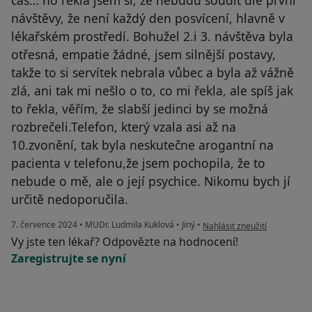
čas… no řekla jsem si, že nebudu soudit dle první
návštěvy, že není každý den posvícení, hlavně v
lékařském prostředí. Bohužel 2.i 3. návštěva byla
otřesná, empatie žádné, jsem silnější postavy,
takže to si servítek nebrala vůbec a byla až vážně
zlá, ani tak mi nešlo o to, co mi řekla, ale spíš jak
to řekla, věřím, že slabší jedinci by se možná
rozbrečeli.Telefon, který vzala asi až na
10.zvonění, tak byla neskutečne arogantní na
pacienta v telefonu,že jsem pochopila, že to
nebude o mě, ale o její psychice. Nikomu bych jí
určitě nedoporučila.
podle názoru uživatele Mich
7. července 2024
•
MUDr. Ludmila Kuklová
•
Jiný
•
Nahlásit zneužití
Vy jste ten lékař? Odpovězte na hodnocení!
Zaregistrujte se nyní