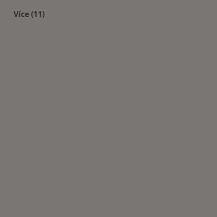
Více (11)
Více v kategorii: Nejčastěji léčené nemoci