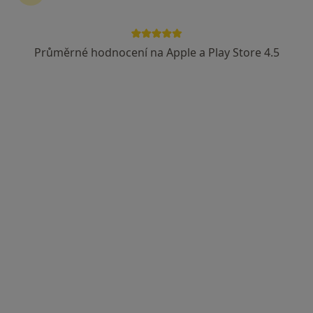
Průměrné hodnocení na Apple a Play Store 4.5
MUDr. Lenka Kotorová
Urolog
Budínova 2, Praha
•
Mapa
Nemocnice Na Bulovce Praha
Tento specialista nenabízí online rezervaci termínu na této adrese.
Rezervovat termín