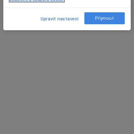
Tento specialista nenabízí online rezervaci termínu na této adrese.
Rezervovat termín
Přijmout
Upravit nastavení
MUDr. Jan Martínek
Urolog
Olšanská 7/2666, Praha
•
Mapa
Urologická ambulance
Tento specialista nenabízí online rezervaci termínu na této adrese.
Rezervovat termín