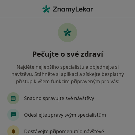
Hla
Urolog • Praha 14, Praha, hl město Praha
Filtry
Mapa
Urolog, Praha 14, Praha
Pečujte o své zdraví
Jak řadíme výsledky vyhledávání?
Najděte nejlepšího specialistu a objednejte si
návštěvu. Stáhněte si aplikaci a získejte bezplatný
Jakou pojišťovnu máte?
přístup k všem funkcím připraveným pro vás:
Všeobecná zdravotní pojišťovna
Zdravotní poj
Snadno spravujte své návštěvy
Odesílejte zprávy svým specialistům
Dostávejte připomenutí o návštěvě