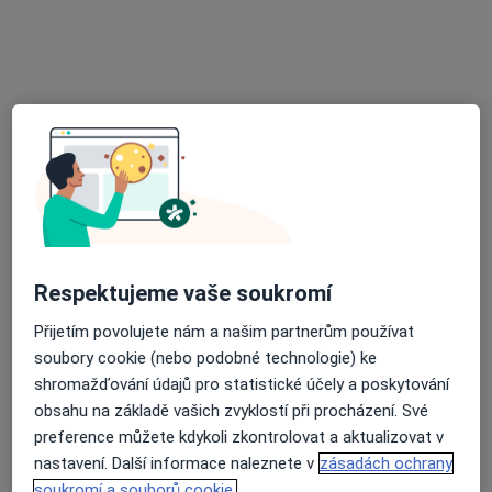
Londýnská 160/39, Praha
•
Mapa
ASKLEPION
Tento specialista nenabízí online rezervaci termínu na této adrese.
Rezervovat termín
Respektujeme vaše soukromí
Přijetím povolujete nám a našim partnerům používat
soubory cookie (nebo podobné technologie) ke
MUDr. Libuše Vilhelmová
shromažďování údajů pro statistické účely a poskytování
Urolog
obsahu na základě vašich zvyklostí při procházení. Své
preference můžete kdykoli zkontrolovat a aktualizovat v
Budínova 2, Praha
•
Mapa
nastavení. Další informace naleznete v
zásadách ochrany
Nemocnice na Bulovce
soukromí a souborů cookie.