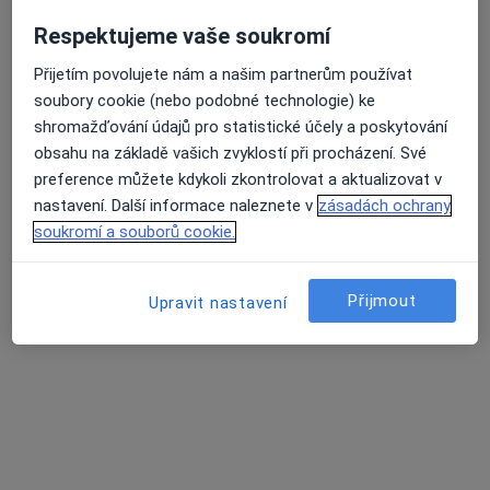
Respektujeme vaše soukromí
Přijetím povolujete nám a našim partnerům používat
MDDr. Monika Jiroušová
soubory cookie (nebo podobné technologie) ke
·
Více
Zubař
shromažďování údajů pro statistické účely a poskytování
37 názorů
obsahu na základě vašich zvyklostí při procházení. Své
preference můžete kdykoli zkontrolovat a aktualizovat v
Pod Kulturním domem 932/1, Praha
•
Mapa
nastavení. Další informace naleznete v
zásadách ochrany
Fimodent
soukromí a souborů cookie.
Estetická stomatologie
Cena nebyla přidána
Tento specialista nenabízí online rezervaci termínu na této adrese.
Přijmout
Upravit nastavení
Rezervovat termín