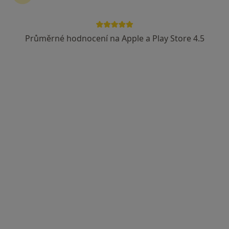
Průměrné hodnocení na Apple a Play Store 4.5
MDDr. Martin Čarný
·
Více
Zubař
8 názorů
Ruská 1526/112a, Praha
•
Mapa
MCDental
Estetická stomatologie
Cena nebyla přidána
Tento specialista nenabízí online rezervaci termínu na této adrese.
Rezervovat termín