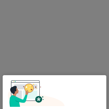
MDDr. Sára Anna Gebauerová Tkadlecová
·
Více
Zubař
1 názor
Nové náměstí 1440/2a, Praha
•
Mapa
Dent22s.r.o
Estetická stomatologie
Cena nebyla přidána
Tento specialista nenabízí online rezervaci termínu na této adrese.
Rezervovat termín