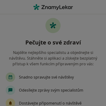
Hla
Estetická Stomatologie • Praha, hl město Praha
Filtry
• 1
Mapa
Estetická stomatologie Praha
Pečujte o své zdraví
Jak řadíme výsledky vyhledávání?
Najděte nejlepšího specialistu a objednejte si
návštěvu. Stáhněte si aplikaci a získejte bezplatný
Jakého specialistu hledáte?
přístup k všem funkcím připraveným pro vás:
Zubař
Dentální hygienistka, hygienista
S
Snadno spravujte své návštěvy
Odesílejte zprávy svým specialistům
Dostávejte připomenutí o návštěvě