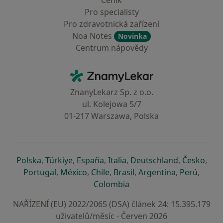
Ceník
Pro specialisty
Pro zdravotnická zařízení
Noa Notes
Novinka
Centrum nápovědy
Kontakt
ZnamyLekar - Hlavní stránka
ZnanyLekarz Sp. z o.o.
ul. Kolejowa 5/7
01-217 Warszawa, Polska
se otevře v nové záložce
se otevře v nové záložce
se otevře v nové záložce
se otevře v nové záložce
se otevře v 
se o
Polska
,
Türkiye
,
España
,
Italia
,
Deutschland
,
Česko
,
se otevře v nové záložce
se otevře v nové záložce
se otevře v nové záložce
se otevře v nové záložc
se otevře v 
se ote
Portugal
,
México
,
Chile
,
Brasil
,
Argentina
,
Perú
,
se otevře v nové záložce
Colombia
NAŘÍZENÍ (EU) 2022/2065 (DSA) článek 24: 15.395.179
uživatelů/měsíc - Červen 2026