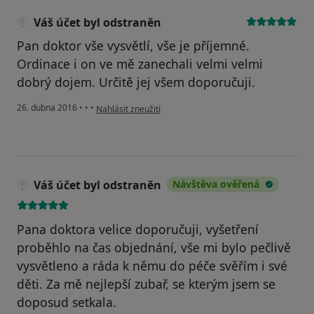
Váš účet byl odstraněn
Pan doktor vše vysvětlí, vše je příjemné.
Ordinace i on ve mě zanechali velmi velmi
dobrý dojem. Určitě jej všem doporučuji.
podle názoru uživatele Váš účet byl odstraněn
26. dubna 2016
•
•
•
Nahlásit zneužití
Váš účet byl odstraněn
Návštěva ověřená
Pana doktora velice doporučuji, vyšetření
proběhlo na čas objednání, vše mi bylo pečlivě
vysvětleno a ráda k němu do péče svěřím i své
děti. Za mě nejlepší zubař, se kterým jsem se
doposud setkala.