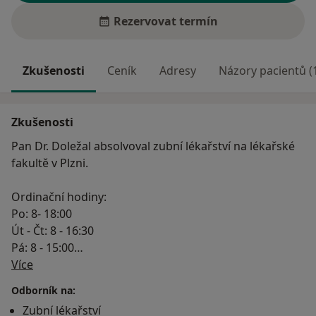
Rezervovat termín
Zkušenosti
Ceník
Adresy
Názory pacientů (
Zkušenosti
Pan Dr. Doležal absolvoval zubní lékařství na lékařské
fakultě v Plzni.
Ordinační hodiny:
Po: 8- 18:00
Út - Čt: 8 - 16:30
Pá: 8 - 15:00
O mně
Naše zdravotnické zařízení má uzavřenu smlouvu o
Více
úhradě zdravotní péče s VZP (111), VOZP (201) a OZP
Odborník na:
(207).
Zubní lékařství
Smlouvy uzavřeny pro specializaci ortodoncie s