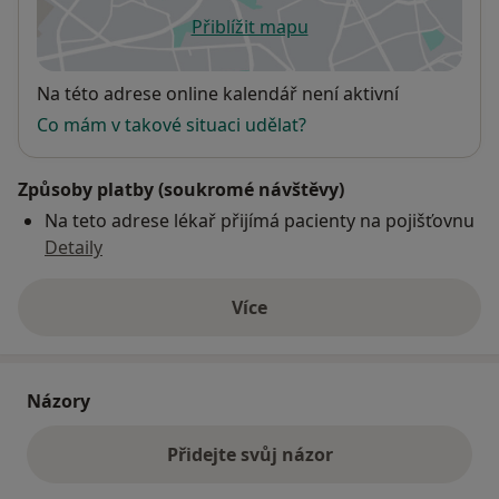
Přiblížit mapu
se otevře v nové záložce
Dostupnost
Na této adrese online kalendář není aktivní
Co mám v takové situaci udělat?
Způsoby platby (soukromé návštěvy)
Na teto adrese lékař přijímá pacienty na pojišťovnu
Detaily
Více
o adrese
Názory
Přidejte svůj názor