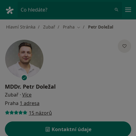
Hla
Co hledáte?
Hlavní Stránka
Zubař
Praha
Petr Doležal
Změna města
MDDr.
Petr Doležal
o specializacích
Zubař
·
Více
Praha
1 adresa
15 názorů
Kontaktní údaje