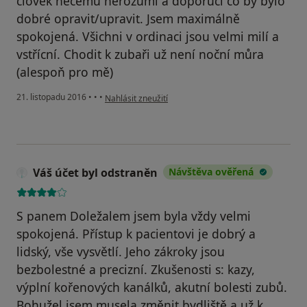
člověk něčemu nerozumí a doporučí co by bylo
dobré opravit/upravit. Jsem maximálně
spokojená. Všichni v ordinaci jsou velmi milí a
vstřícní. Chodit k zubaři už není noční můra
(alespoň pro mě)
podle názoru uživatele Váš účet byl odstraněn
21. listopadu 2016
•
•
•
Nahlásit zneužití
Váš účet byl odstraněn
Návštěva ověřená
S panem Doležalem jsem byla vždy velmi
spokojená. Přístup k pacientovi je dobrý a
lidský, vše vysvětlí. Jeho zákroky jsou
bezbolestné a precizní. Zkušenosti s: kazy,
výplní kořenových kanálků, akutní bolesti zubů.
Bohužel jsem musela změnit bydliště a už k