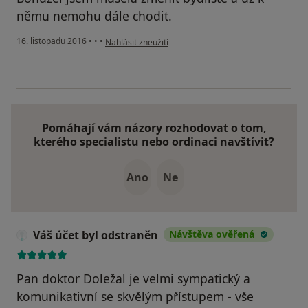
němu nemohu dále chodit.
podle názoru uživatele Váš účet byl odstraněn
16. listopadu 2016
•
•
•
Nahlásit zneužití
Pomáhají vám názory rozhodovat o tom,
kterého specialistu nebo ordinaci navštívit?
Ano
Ne
Váš účet byl odstraněn
Návštěva ověřená
Pan doktor Doležal je velmi sympatický a
komunikativní se skvělým přístupem - vše