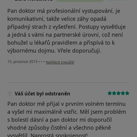
Pan doktor má profesionální vystupování, je
komunikativní, takže velice záhy opadá
případný strach z vyšetření. Postupy vysvětluje
a jedná s vámi na partnerské úrovni, což není
bohužel u lékařů pravidlem a přispívá to k
výbornému dojmu. Vřele doporučuji.
podle názoru uživatele Bára Holečková
15. prosince 2015
•
•
•
Nahlásit zneužití
Váš účet byl odstraněn
Pan doktor mě přijal v prvním volném termínu
a vyšel mi maximálně vstříc. Měl jsem problém
s bolestí dásní a pan doktor mi doporučil
vhodné způsoby čistění a všechno pěkně
vysvětlil. Naprostá spokojenost!