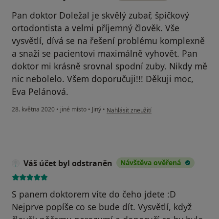
Pan doktor Doležal je skvělý zubař, špičkový
ortodontista a velmi příjemný člověk. Vše
vysvětlí, dívá se na řešení problému komplexně
a snaží se pacientovi maximálně vyhovět. Pan
doktor mi krásně srovnal spodní zuby. Nikdy mě
nic nebolelo. Všem doporučuji!!! Děkuji moc,
Eva Pelánová.
podle názoru uživatele Váš účet byl odst
28. května 2020
•
jiné místo
•
Jiný
•
Nahlásit zneužití
Váš účet byl odstraněn
Návštěva ověřená
S panem doktorem víte do čeho jdete :D
Nejprve popíše co se bude dít. Vysvětlí, když