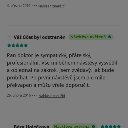
podle názoru uživatele Váš účet byl odstraněn
4. března 2016
•
•
•
Nahlásit zneužití
Váš účet byl odstraněn
Návštěva ověřená
Pan doktor je sympatický, přátelský,
profesionální. Vše mi během návštěvy vysvětlil
a objednal na zákrok. Jsem zvědavý, jak bude
probíhat. Po první návštěvě jsem ale mile
překvapen a můžu vřele doporučit.
podle názoru uživatele Váš účet byl odstraněn
26. února 2016
•
•
•
Nahlásit zneužití
Bára Holečková
Návštěva ověřená
B