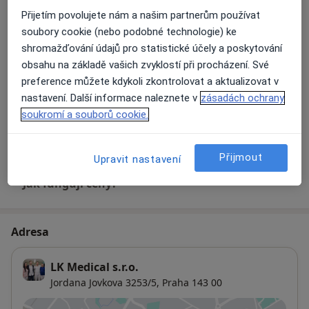
Přijetím povolujete nám a našim partnerům používat
soubory cookie (nebo podobné technologie) ke
Estetická stomatologie
shromažďování údajů pro statistické účely a poskytování
Detaily
obsahu na základě vašich zvyklostí při procházení. Své
preference můžete kdykoli zkontrolovat a aktualizovat v
Implantáty
nastavení. Další informace naleznete v
zásadách ochrany
Detaily
soukromí a souborů cookie.
+ 4 služby
Přijmout
Upravit nastavení
Jak fungují ceny?
Adresa
LK Medical s.r.o.
Jordana Jovkova 3253/5,
Praha
143 00