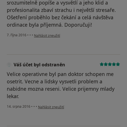
srozumitelně popíše a vysvětlí a jeho klid a
profesionalita zbaví strachu i největší stresaře.
Ošetření proběhlo bez čekání a celá návštěva
ordinace byla příjemná. Doporučuji!
podle názoru uživatele Váš účet byl odstraněn
7. října 2016
•
•
•
Nahlásit zneužití
Váš účet byl odstraněn
Velice operativne byl pan doktor schopen me
osetrit. Vecne a lidsky vysvetli problem a
nabidne mozna reseni. Velice prijemny mlady
lekar.
podle názoru uživatele Váš účet byl odstraněn
14. srpna 2016
•
•
•
Nahlásit zneužití