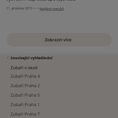
podle názoru uživatele Váš účet byl odstraněn
11. prosince 2015
•
•
•
Nahlásit zneužití
Zobrazit více
výše uvedené názory
Související vyhledávání
Zubaři v okolí
Zubaři Praha 4
Zubaři Praha 2
Zubaři Praha 5
Zubaři Praha 1
Zubaři Praha 7