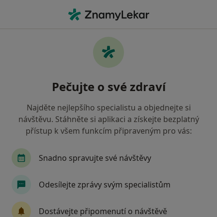
Hla
Bělení Zubů • Praha, hl město Praha
Filtry
• 1
Mapa
Bělení zubů Praha
Pečujte o své zdraví
Jak řadíme výsledky vyhledávání?
Najděte nejlepšího specialistu a objednejte si
návštěvu. Stáhněte si aplikaci a získejte bezplatný
Jakého specialistu hledáte?
přístup k všem funkcím připraveným pro vás:
Zubař
Dentální hygienistka, hygienista
S
Snadno spravujte své návštěvy
Odesílejte zprávy svým specialistům
Dostávejte připomenutí o návštěvě