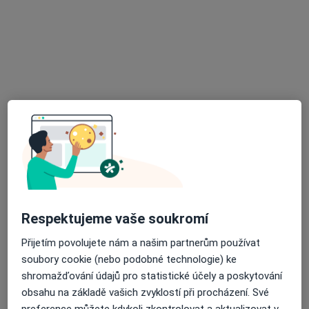
MUDr. Oleksandra Reyda
·
Více
Zubař
13 názorů
Vinohradská 48/2165, Praha
•
Mapa
ESTETIKA DENTAL s.r.o.
Bělení zubů
Cena nebyla přidána
Tento specialista nenabízí online rezervaci termínu na této adrese.
Rezervovat termín
Respektujeme vaše soukromí
Přijetím povolujete nám a našim partnerům používat
soubory cookie (nebo podobné technologie) ke
shromažďování údajů pro statistické účely a poskytování
obsahu na základě vašich zvyklostí při procházení. Své
preference můžete kdykoli zkontrolovat a aktualizovat v