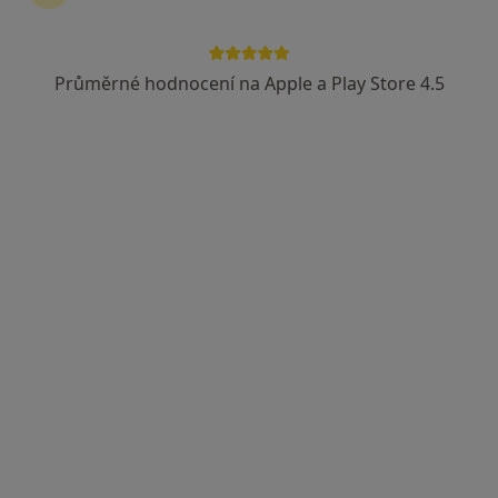
Průměrné hodnocení na Apple a Play Store 4.5
MUDr. Hana Vachková
·
Více
Zubař
16 názorů
Jižní IV 10, Praha
•
Mapa
Stomatologická ordinace
Bělení zubů
Cena nebyla přidána
Tento specialista nenabízí online rezervaci termínu na této adrese.
Rezervovat termín