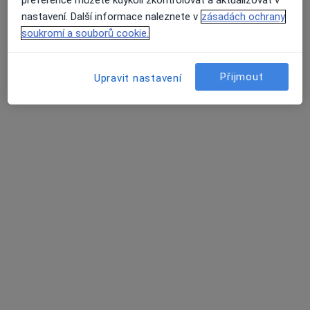
nastavení. Další informace naleznete v
zásadách ochrany
soukromí a souborů cookie.
MDDr. Veronika Novakova
·
Více
Zubař
Přijmout
Upravit nastavení
Ostrovskeho 3, Praha
•
Mapa
MDDr. Pavel Svoboda
Bělení zubů
Cena nebyla přidána
Tento specialista nenabízí online rezervaci termínu na této adrese.
Rezervovat termín