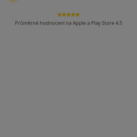
Průměrné hodnocení na Apple a Play Store 4.5
MUDr. Marie Petržílková
Ortoped
29 názorů
Hostinského 1533, Praha
•
Mapa
Hostinského 1533/4, 155 00 Praha 5 - Stodůlky
Tento specialista nenabízí online rezervaci termínu na této adrese.
Rezervovat termín