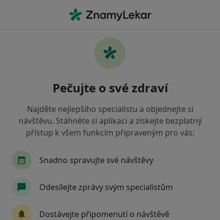
Hla
Ortoped • Praha-Ďáblice, Praha, hl město Praha
Filtry
Mapa
Ortoped, Praha-Ďáblice, Praha
Pečujte o své zdraví
Jak řadíme výsledky vyhledávání?
Najděte nejlepšího specialistu a objednejte si
návštěvu. Stáhněte si aplikaci a získejte bezplatný
Jakou pojišťovnu máte?
přístup k všem funkcím připraveným pro vás:
Všeobecná zdravotní pojišťovna
Zdravotní poj
Snadno spravujte své návštěvy
Odesílejte zprávy svým specialistům
Dostávejte připomenutí o návštěvě