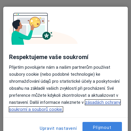
MUDr. Petr Kraus
Ortoped
27 názorů
Na Františku 8, Praha 1, Praha
•
Mapa
Nemocnice Na Františku, ortopedie
Tento specialista nenabízí online rezervaci termínu na této adrese.
Rezervovat termín
Respektujeme vaše soukromí
Přijetím povolujete nám a našim partnerům používat
soubory cookie (nebo podobné technologie) ke
shromažďování údajů pro statistické účely a poskytování
obsahu na základě vašich zvyklostí při procházení. Své
preference můžete kdykoli zkontrolovat a aktualizovat v
nastavení. Další informace naleznete v
zásadách ochrany
soukromí a souborů cookie.
MUDr. Robert Frei
Přijmout
Upravit nastavení
Ortoped