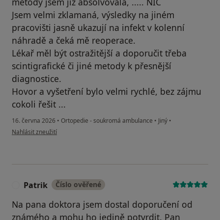
metody jsem již absolvovala, ..... NIC
Jsem velmi zklamaná, výsledky na jiném
pracovišti jasně ukazují na infekt v kolenní
náhradě a čeká mě reoperace.
Lékař měl být ostražitější a doporučit třeba
scintigrafické či jiné metody k přesnější
diagnostice.
Hovor a vyšetření bylo velmi rychlé, bez zájmu
cokoli řešit ...
16. června 2026
•
Ortopedie - soukromá ambulance
•
Jiný
•
podle názoru uživatele Iva Junková
Nahlásit zneužití
Patrik
Číslo ověřené
P
Na pana doktora jsem dostal doporučení od
známého a mohu ho jedině potvrdit. Pan