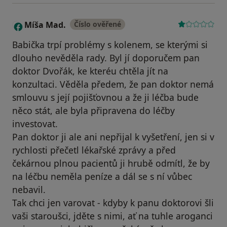
Míša Mad.
Číslo ověřené
M
Babička trpí problémy s kolenem, se kterými si
dlouho nevěděla rady. Byl jí doporučem pan
doktor Dvořák, ke kteréu chtěla jít na
konzultaci. Věděla předem, že pan doktor nemá
smlouvu s její pojišťovnou a že ji léčba bude
něco stát, ale byla připravena do léčby
investovat.
Pan doktor ji ale ani nepřijal k vyšetření, jen si v
rychlosti přečetl lékařské zprávy a před
čekárnou plnou pacientů ji hrubě odmítl, že by
na léčbu neměla peníze a dál se s ní vůbec
nebavil.
Tak chci jen varovat - kdyby k panu doktorovi šli
vaši staroušci, jděte s nimi, ať na tuhle aroganci