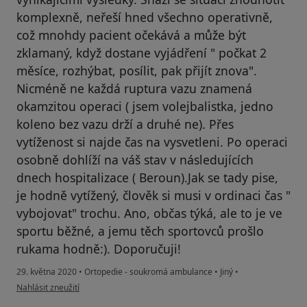
komplexně, neřeší hned všechno operativně,
což mnohdy pacient očekává a může být
zklamaný, když dostane vyjádření " počkat 2
měsíce, rozhýbat, posílit, pak přijít znova".
Nicméně ne každá ruptura vazu znamená
okamzitou operaci ( jsem volejbalistka, jedno
koleno bez vazu drží a druhé ne). Přes
vytíženost si najde čas na vysvetleni. Po operaci
osobně dohlíží na váš stav v následujících
dnech hospitalizace ( Beroun).Jak se tady pise,
je hodně vytížený, člověk si musi v ordinaci čas "
vybojovat" trochu. Ano, občas týká, ale to je ve
sportu běžné, a jemu těch sportovců prošlo
rukama hodně:). Doporučuji!
29. května 2020
•
Ortopedie - soukromá ambulance
•
Jiný
•
podle názoru uživatele Váš účet byl odstraněn
Nahlásit zneužití