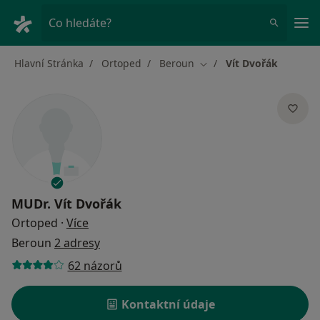
Hla
Co hledáte?
Hlavní Stránka
Ortoped
Beroun
Vít Dvořák
Změna města
MUDr.
Vít Dvořák
o specializacích
Ortoped
·
Více
Beroun
2 adresy
62 názorů
Kontaktní údaje