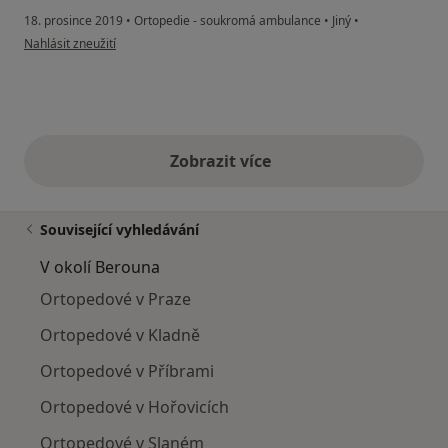
18. prosince 2019
•
Ortopedie - soukromá ambulance
•
Jiný
•
podle názoru uživatele T. M.
Nahlásit zneužití
Zobrazit více
výše uvedené názory
Související vyhledávání
V okolí Berouna
Ortopedové v Praze
Ortopedové v Kladně
Ortopedové v Příbrami
Ortopedové v Hořovicích
Ortopedové v Slaném