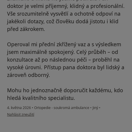
doktor je velmi příjemný, klidný a profesionální.
Vše srozumitelně vysvětlí a ochotně odpoví na
jakékoli dotazy, což člověku dodá jistotu i klid
před zákrokem.
Operoval mi přední zkřížený vaz a s výsledkem
jsem maximálně spokojený. Celý průběh – od
konzultace až po následnou péči – proběhl na
vysoké úrovni. Přístup pana doktora byl lidský a
zároveň odborný.
Mohu ho jednoznačně doporučit každému, kdo
hledá kvalitního specialistu.
4. května 2026
•
Ortopedie - soukromá ambulance
•
Jiný
•
podle názoru uživatele Patrik
Nahlásit zneužití