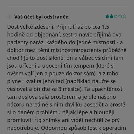
Váš účet byl odstraněn
Dost velké zděšení. Přijmutí až po cca 1.5
hodině od objednání, sestra navíc přijímá dva
pacienty naráz, každého do jedné místnosti - a
doktor mezi těmi místnostmi/pacienty průběžně
chodí! Je to dost šílené, on a vůbec všichni tam
jsou uříceni a upoceni tím tempem (které si
ovšem volí jen a pouze doktor sám), a z toho
plyne i kvalita jeho rad (například naučte se
veslovat a přijďte za 3 měsíce). Ta upachtěnost
tam doslova sálá prostorem a je dle našeho
názoru nereálné s ním chvilku posedět a prostě
si o daném problému nějak lépe a hlouběji
promluvit; rtg snímky ani vidět nechtěl že prý
nepotřebuje. Odbornou způsobilost k operacím