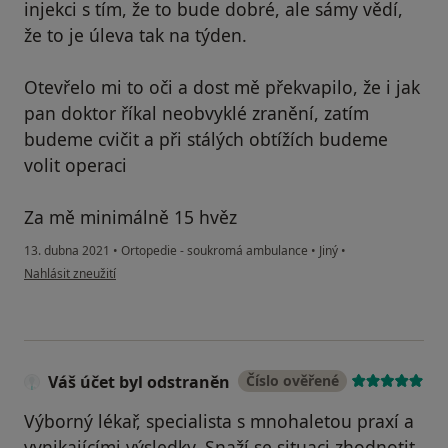
injekci s tím, že to bude dobré, ale sámy vědí,
že to je úleva tak na týden.
Otevřelo mi to oči a dost mě překvapilo, že i jak
pan doktor říkal neobvyklé zranění, zatím
budeme cvičit a při stálých obtížích budeme
volit operaci
Za mě minimálně 15 hvěz
13. dubna 2021
•
Ortopedie - soukromá ambulance
•
Jiný
•
podle názoru uživatele LP
Nahlásit zneužití
Váš účet byl odstraněn
Číslo ověřené
Výborný lékař, specialista s mnohaletou praxí a
vynikajícími výsledky. Snaží se situaci zhodnotit