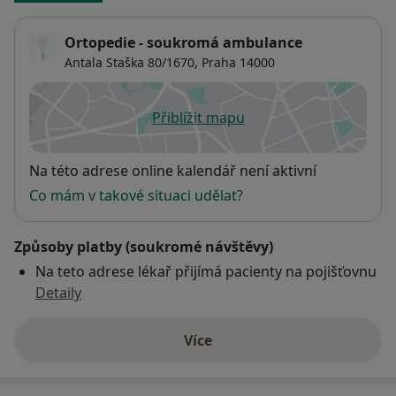
Ortopedie - soukromá ambulance
Antala Staška 80/1670,
Praha
14000
Přiblížit mapu
se otevře v nové záložce
Dostupnost
Na této adrese online kalendář není aktivní
Co mám v takové situaci udělat?
Způsoby platby (soukromé návštěvy)
Na teto adrese lékař přijímá pacienty na pojišťovnu
Detaily
Více
o adrese