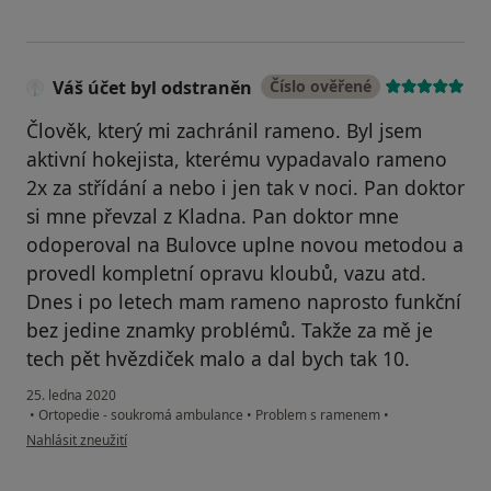
Váš účet byl odstraněn
Číslo ověřené
Člověk, který mi zachránil rameno. Byl jsem
aktivní hokejista, kterému vypadavalo rameno
2x za střídání a nebo i jen tak v noci. Pan doktor
si mne převzal z Kladna. Pan doktor mne
odoperoval na Bulovce uplne novou metodou a
provedl kompletní opravu kloubů, vazu atd.
Dnes i po letech mam rameno naprosto funkční
bez jedine znamky problémů. Takže za mě je
tech pět hvězdiček malo a dal bych tak 10.
25. ledna 2020
•
Ortopedie - soukromá ambulance
•
Problem s ramenem
•
podle názoru uživatele Váš účet byl odstraněn
Nahlásit zneužití