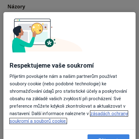
Názory
Přidejte svůj názor
62 názorů
Respektujeme vaše soukromí
Recenze pacientů jsou pro nás důležité.
Specialisté nemají možnost zaplatit za
Přijetím povolujete nám a našim partnerům používat
odstranění nebo změnu recenze pacienta.
soubory cookie (nebo podobné technologie) ke
Další informace o názorech
Další informace.
shromažďování údajů pro statistické účely a poskytování
obsahu na základě vašich zvyklostí při procházení. Své
preference můžete kdykoli zkontrolovat a aktualizovat v
nastavení. Další informace naleznete v
zásadách ochrany
soukromí a souborů cookie.
Hledejte v názorech