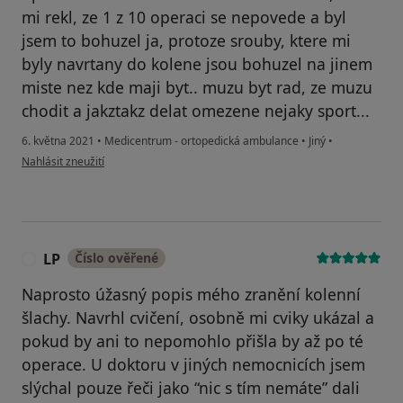
mi rekl, ze 1 z 10 operaci se nepovede a byl
jsem to bohuzel ja, protoze srouby, ktere mi
byly navrtany do kolene jsou bohuzel na jinem
miste nez kde maji byt.. muzu byt rad, ze muzu
chodit a jakztakz delat omezene nejaky sport...
6. května 2021
•
Medicentrum - ortopedická ambulance
•
Jiný
•
podle názoru uživatele L
Nahlásit zneužití
LP
Číslo ověřené
L
Naprosto úžasný popis mého zranění kolenní
šlachy. Navrhl cvičení, osobně mi cviky ukázal a
pokud by ani to nepomohlo přišla by až po té
operace. U doktoru v jiných nemocnicích jsem
slýchal pouze řeči jako “nic s tím nemáte” dali