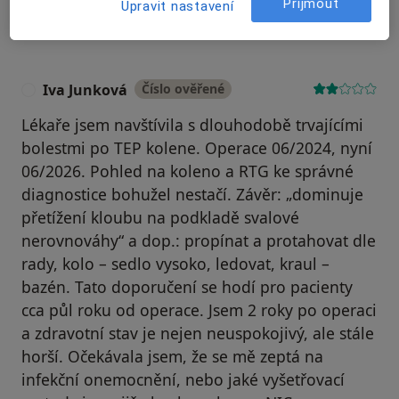
Přijmout
Upravit nastavení
Iva Junková
Číslo ověřené
I
Lékaře jsem navštívila s dlouhodobě trvajícími
bolestmi po TEP kolene. Operace 06/2024, nyní
06/2026. Pohled na koleno a RTG ke správné
diagnostice bohužel nestačí. Závěr: „dominuje
přetížení kloubu na podkladě svalové
nerovnováhy“ a dop.: propínat a protahovat dle
rady, kolo – sedlo vysoko, ledovat, kraul –
bazén. Tato doporučení se hodí pro pacienty
cca půl roku od operace. Jsem 2 roky po operaci
a zdravotní stav je nejen neuspokojivý, ale stále
horší. Očekávala jsem, že se mě zeptá na
infekční onemocnění, nebo jaké vyšetřovací