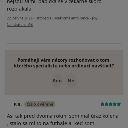
nejsou sami, babička se v čekárně skoro
rozplakala.
22. června 2022
•
Ortopedie - soukromá ambulance
•
Jiný
•
podle názoru uživatele Míša Mad.
Nahlásit zneužití
Pomáhají vám názory rozhodovat o tom,
kterého specialistu nebo ordinaci navštívit?
Ano
Ne
P.R.
Číslo ověřené
P
Asi tak pred dvoma rokmi som mal úraz kolena
, stalo sa mi to na futbale aj keď som