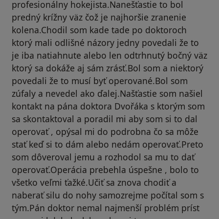
profesionálny hokejista.Nanešťastie to bol
predný krížny väz čož je najhoršie zranenie
kolena.Chodil som kade tade po doktoroch
ktorý mali odlišné názory jedny povedali že to
je iba natiahnute alebo len odtrhnutý bočný väz
ktorý sa dokáže aj sám zrásť.Bol som a niektorý
povedali že to musí byť operované.Bol som
zúfaly a nevedel ako ďalej.Našťastie som našiel
kontakt na pána doktora Dvořáka s ktorým som
sa skontaktoval a poradil mi aby som si to dal
operovať , opýsal mi do podrobna čo sa môže
stať keď si to dám alebo nedám operovať.Preto
som dôveroval jemu a rozhodol sa mu to dať
operovať.Operácia prebehla úspešne , bolo to
všetko veľmi ťažké.Učiť sa znova chodiť a
naberať silu do nohy samozrejme počítal som s
tým.Pán doktor nemal najmenší problém príst