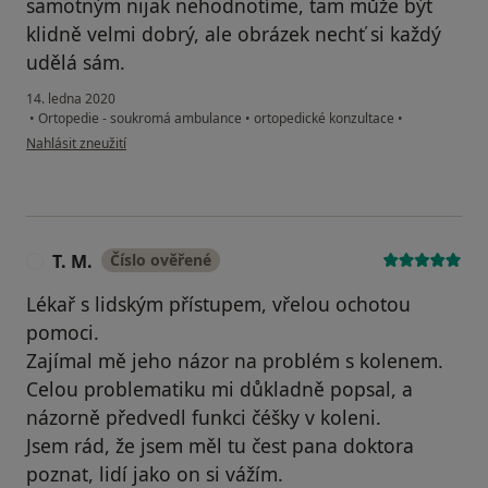
samotným nijak nehodnotíme, tam může být
klidně velmi dobrý, ale obrázek nechť si každý
udělá sám.
14. ledna 2020
•
Ortopedie - soukromá ambulance
•
ortopedické konzultace
•
podle názoru uživatele Váš účet byl odstraněn
Nahlásit zneužití
T. M.
Číslo ověřené
T
Lékař s lidským přístupem, vřelou ochotou
pomoci.
Zajímal mě jeho názor na problém s kolenem.
Celou problematiku mi důkladně popsal, a
názorně předvedl funkci čéšky v koleni.
Jsem rád, že jsem měl tu čest pana doktora
poznat, lidí jako on si vážím.