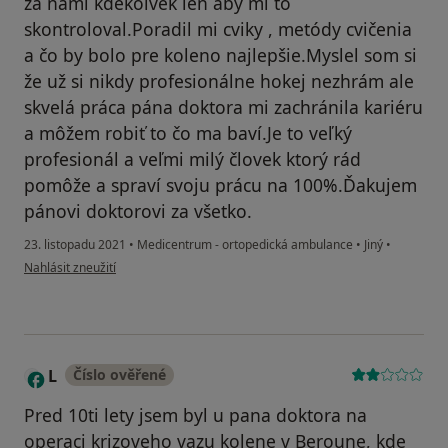
za nami kdekolvek len aby mi to
skontroloval.Poradil mi cviky , metódy cvičenia
a čo by bolo pre koleno najlepšie.Myslel som si
že už si nikdy profesionálne hokej nezhrám ale
skvelá práca pána doktora mi zachránila kariéru
a môžem robiť to čo ma baví.Je to veľký
profesionál a veľmi milý človek ktorý rád
pomôže a spraví svoju prácu na 100%.Ďakujem
pánovi doktorovi za všetko.
23. listopadu 2021
•
Medicentrum - ortopedická ambulance
•
Jiný
•
podle názoru uživatele P.R.
Nahlásit zneužití
L
Číslo ověřené
Pred 10ti lety jsem byl u pana doktora na
operaci krizoveho vazu kolene v Beroune, kde