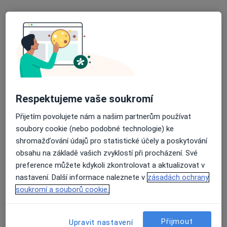
Ivana Hološová
Endokrinolog, Internista
2 názory
Dlouhá tř. 1134/83, Havířov
•
Mapa
Odborný lékař endokrinologie
Tento specialista nenabízí online rezervaci termínu na této adrese.
Rezervovat termín
Respektujeme vaše soukromí
Přijetím povolujete nám a našim partnerům používat
soubory cookie (nebo podobné technologie) ke
shromažďování údajů pro statistické účely a poskytování
obsahu na základě vašich zvyklostí při procházení. Své
preference můžete kdykoli zkontrolovat a aktualizovat v
nastavení. Další informace naleznete v
zásadách ochrany
soukromí a souborů cookie.
Michaela Prouzová
Přijmout
Upravit nastavení
Endokrinolog, Internista