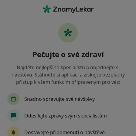
Hla
Endokrinolog
Filtry
Mapa
Endokrinolog
Pečujte o své zdraví
Jak řadíme výsledky vyhledávání?
Najděte nejlepšího specialistu a objednejte si
návštěvu. Stáhněte si aplikaci a získejte bezplatný
Vyberte město, ve kterém hledáte specialistu
přístup k všem funkcím připraveným pro vás:
Praha
Brno
Plzeň
České Budějovice
Snadno spravujte své návštěvy
Odesílejte zprávy svým specialistům
Dostávejte připomenutí o návštěvě