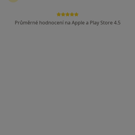
Průměrné hodnocení na Apple a Play Store 4.5
MUDr. Miroslava Ganzarová
Endokrinolog, Praktický lékař, Internista
19 názorů
třída Tomáše Bati 3705, Zlín
•
Mapa
Zlínská poliklinika a.s.
Tento specialista nenabízí online rezervaci termínu na této adrese.
Rezervovat termín