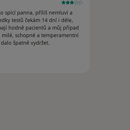
 spící panna, příliš nemluví a
ledky testů čekám 14 dní i déle,
mají hodně pacientů a můj případ
é, milé, schopné a temperamentní
u dalo špatně vydržet.
 odstraněn