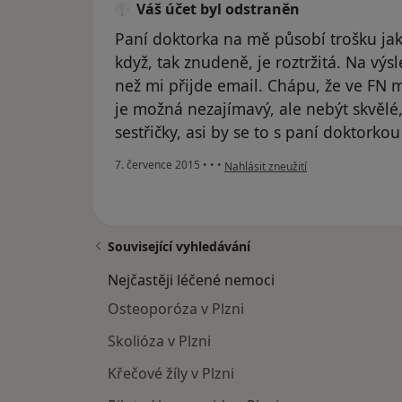
Váš účet byl odstraněn
Paní doktorka na mě působí trošku jako
když, tak znudeně, je roztržitá. Na výs
než mi přijde email. Chápu, že ve FN 
je možná nezajímavý, ale nebýt skvěl
sestřičky, asi by se to s paní doktorko
podle názoru uživatele Váš účet byl
7. července 2015
•
•
•
Nahlásit zneužití
Související vyhledávání
Nejčastěji léčené nemoci
Osteoporóza v Plzni
Skolióza v Plzni
Křečové žíly v Plzni