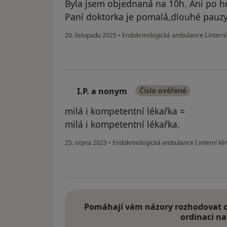
Byla jsem objednaná na 10h. Ani po ho
Paní doktorka je pomalá,dlouhé pauzy
20. listopadu 2025
•
Endokrinologická ambulance I.interní 
I.P. a nonym
Číslo ověřené
I
milá i kompetentní lékařka =
milá i kompetentní lékařka.
25. srpna 2023
•
Endokrinologická ambulance I.interní kli
Pomáhají vám názory rozhodovat o 
ordinaci na