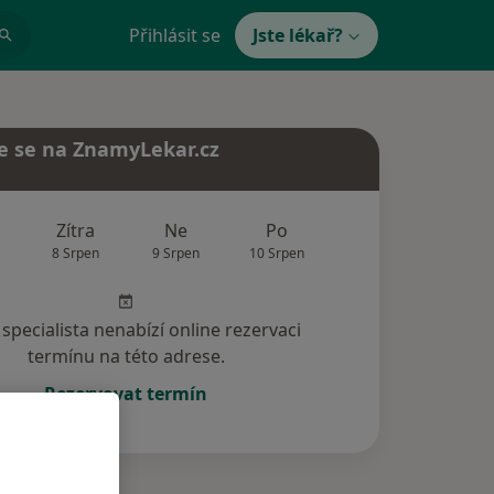
Přihlásit se
Jste lékař?
e se na ZnamyLekar.cz
Zítra
Ne
Po
Út
St
8 Srpen
9 Srpen
10 Srpen
11 Srpen
12 Srp
specialista nenabízí online rezervaci
termínu na této adrese.
Rezervovat termín