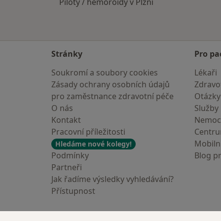
Piloty / hemoroidy v Plzni
Stránky
Pro pa
Soukromí a soubory cookies
Lékaři
Zásady ochrany osobních údajů
Zdravot
pro zaměstnance zdravotní péče
Otázky
O nás
Služby
Kontakt
Nemoc
Pracovní příležitosti
Centr
Mobilní
Hledáme nové kolegy!
Podmínky
Blog p
Partneři
Jak řadíme výsledky vyhledávání?
Přístupnost