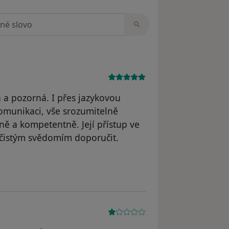
zorech
á a pozorná. I přes jazykovou
omunikaci, vše srozumitelně
lně a kompetentně. Její přístup ve
 čistým svědomím doporučit.
nastasiia P