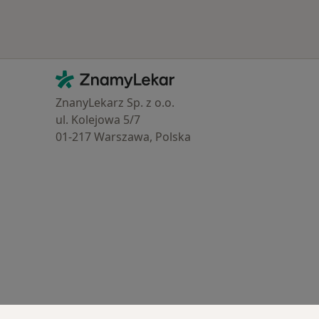
Kontakt
ZnamyLekar - Hlavní stránka
ZnanyLekarz Sp. z o.o.
ul. Kolejowa 5/7
01-217 Warszawa, Polska