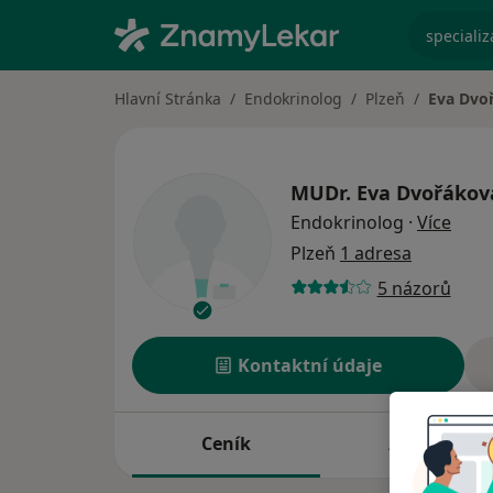
specializ
Hlavní Stránka
Endokrinolog
Plzeň
Eva Dvo
MUDr.
Eva Dvořákov
o spe
Endokrinolog
·
Více
Plzeň
1 adresa
5 názorů
Kontaktní údaje
Ceník
Adresy