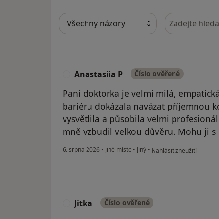
Hledejte v ná
Anastasiia P
Číslo ověřené
A
Paní doktorka je velmi milá, empatick
bariéru dokázala navázat příjemnou k
vysvětlila a působila velmi profesioná
mně vzbudil velkou důvěru. Mohu ji s
podle názoru uživatele A
6. srpna 2026
•
jiné místo
•
Jiný
•
Nahlásit zneužití
Jitka
Číslo ověřené
J