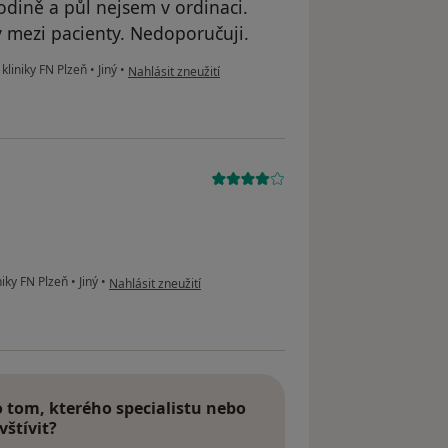
dině a půl nejsem v ordinaci.
 mezi pacienty. Nedoporučuji.
podle názoru uživatele Jitka
kliniky FN Plzeň
•
Jiný
•
Nahlásit zneužití
podle názoru uživatele I.P. a nonym
niky FN Plzeň
•
Jiný
•
Nahlásit zneužití
tom, kterého specialistu nebo
vštívit?