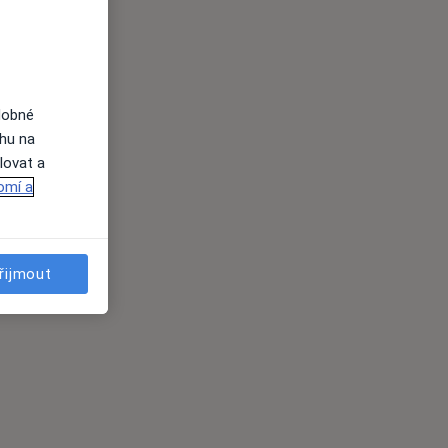
dobné
ahu na
lovat a
omí a
řijmout