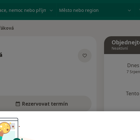
ace, nemoc nebo příjmení
Město nebo region
řáková
Objednejt
Neaktivní
á
cializacích
Dnes
7 Srpen
Tento 
Rezervovat termín
Názory pacientů (5)