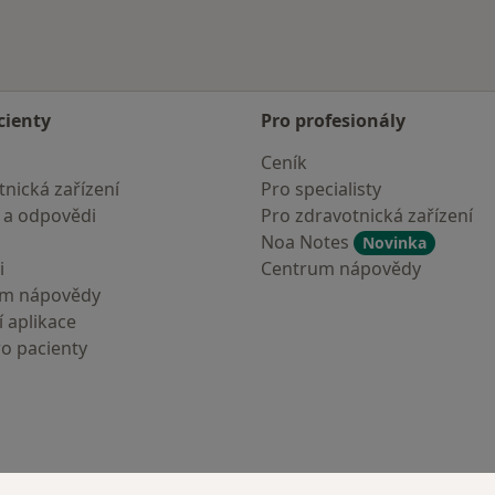
cienty
Pro profesionály
Ceník
nická zařízení
Pro specialisty
 a odpovědi
Pro zdravotnická zařízení
Noa Notes
Novinka
i
Centrum nápovědy
um nápovědy
 aplikace
ro pacienty