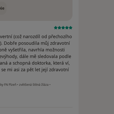
Ne
vertní (což narozdíl od přechozího
). Dobře posoudila můj zdravotní
ně vyšetřila, navrhla možnosti
nevýhody, dále mě sledovala podle
aná a schopná doktorka, která ví,
e mi asi za pět let její zdravotní
iky FN Plzeň
•
zvětšená štítná žláza
•