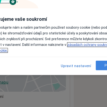
ách nejsou k dispozici
ujeme vaše soukromí
ádné informace o svých službách.
ovolujete nám a našim partnerům používat soubory cookie (nebo po
e) ke shromažďování údajů pro statistické účely a poskytování obs
ich zvyklostí při procházení. Své preference můžete kdykoli zkontro
t v nastavení. Další informace naleznete v
zásadách ochrany soukr
okie.
erní kliniky FN Plzeň
P
Upravit nastavení
 mapu
 otevře v nové záložce
ní