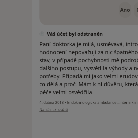
Ano
Váš účet byl odstraněn
Paní doktorka je milá, usměvavá, intro
hodnocení nepovažuji za nic špatného
stav, v případě pochybností mě podrob
dalšího postupu, vysvětlila výhody a 
potřeby. Připadá mi jako velmi erudov
co dělá a proč. Mám k ní důvěru, která s
péče velmi osvědčila.
4. dubna 2018
•
Endokrinologická ambulance I.interní klin
podle názoru uživatele Váš účet byl odstraněn
Nahlásit zneužití