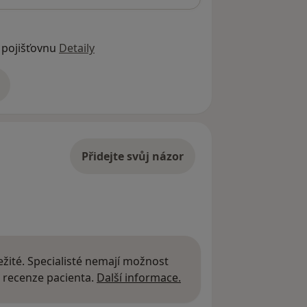
 pojišťovnu
Detaily
adrese
Přidejte svůj názor
žité. Specialisté nemají možnost
Další informace o názor
 recenze pacienta.
Další informace.