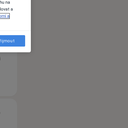
ahu na
lovat a
omí a
Út
St
Čt
n
11 Srpen
12 Srpen
13 Srpen
řijmout
i
Út
St
Čt
n
11 Srpen
12 Srpen
13 Srpen