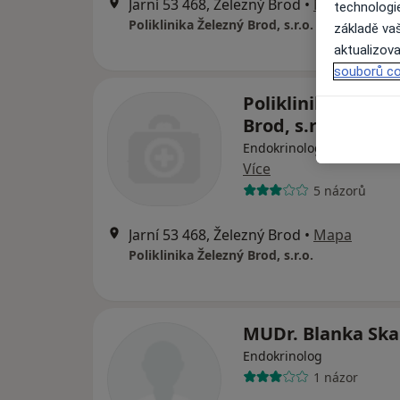
Jarní 53 468, Železný Brod
•
Mapa
technologi
Poliklinika Železný Brod, s.r.o.
základě vaš
aktualizova
souborů co
Poliklinika Železn
Brod, s.r.o.
Endokrinolog, Alergolog, 
Více
5 názorů
Jarní 53 468, Železný Brod
•
Mapa
Poliklinika Železný Brod, s.r.o.
MUDr. Blanka Ska
Endokrinolog
1 názor