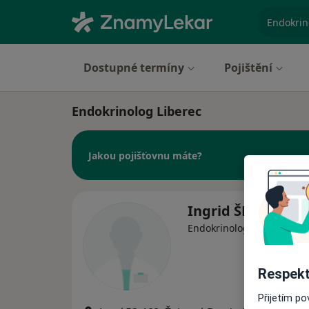
specializ
Dostupné termíny
Pojištění
Endokrinolog Liberec
Jakou pojišťovnu máte?
Ingrid ŠPALKOVÁ
Endokrinolog
Respekt
Přijetím p