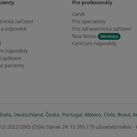
cienty
Pro profesionály
Ceník
nická zařízení
Pro specialisty
 a odpovědi
Pro zdravotnická zařízení
Noa Notes
Novinka
i
Centrum nápovědy
um nápovědy
 aplikace
ro pacienty
záložce
 v nové záložce
e otevře v nové záložce
se otevře v nové záložce
se otevře v nové záložce
se otevře v nové záložce
se otevře v nové záložc
se otevře v nov
se otevře
se 
Italia
,
Deutschland
,
Česko
,
Portugal
,
México
,
Chile
,
Brasil
,
A
U) 2022/2065 (DSA) článek 24: 15.395.179 uživatelů/měsíc -