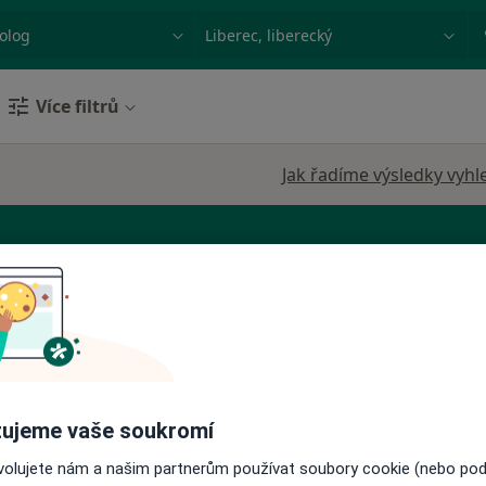
ace, nemoc nebo příjmení
Město nebo region
Více filtrů
Jak řadíme výsledky vyhl
Dnes
Zítra
Ne
Po
7 Srpen
8 Srpen
9 Srpen
10 Srpe
Online rezervace termínu není k dispozic
ujeme vaše soukromí
Rezervovat termín
ovolujete nám a našim partnerům používat soubory cookie (nebo po