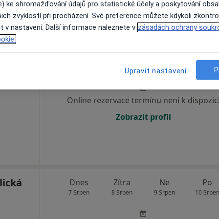
e) ke shromažďování údajů pro statistické účely a poskytování obs
ich zvyklostí při procházení. Své preference můžete kdykoli zkontro
t v nastavení. Další informace naleznete v
zásadách ochrany soukr
okie.
ý
Dnes
Zítra
Ne
Po
7 Srpen
8 Srpen
9 Srpen
10 Srpe
P
Upravit nastavení
·
Chirurg
Online rezervace termínu není k dispozic
Zobrazit profil
lická
Dnes
Zítra
Ne
Po
7 Srpen
8 Srpen
9 Srpen
10 Srpe