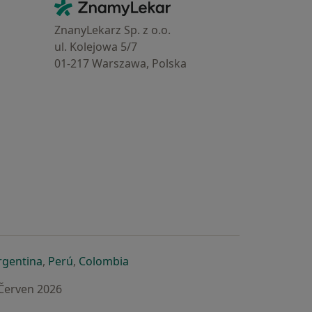
Kontakt
ZnamyLekar - Hlavní stránka
ZnanyLekarz Sp. z o.o.
ul. Kolejowa 5/7
01-217 Warszawa, Polska
e
é záložce
 v nové záložce
otevře v nové záložce
se otevře v nové záložce
se otevře v nové záložce
se otevře v nové záložce
rgentina
,
Perú
,
Colombia
 Červen 2026