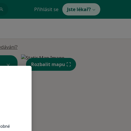
Přihlásit se
Jste lékař?
edávání?
Rozbalit mapu
Út
St
Čt
n
11 Srpen
12 Srpen
13 Srpen
i
dobné