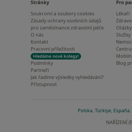
Stránky
Pro pa
Soukromí a soubory cookies
Lékaři
Zásady ochrany osobních údajů
Zdravot
pro zaměstnance zdravotní péče
Otázky
O nás
Služby
Kontakt
Nemoc
Pracovní příležitosti
Centr
Mobilní
Hledáme nové kolegy!
Podmínky
Blog p
Partneři
Jak řadíme výsledky vyhledávání?
Přístupnost
se otevře v nové 
se otevře
s
Polska
,
Türkiye
,
España
,
NAŘÍZENÍ (E