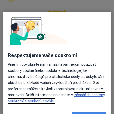
Průměrné hodnocení na Apple a Play Store 4.5
Jiří Malý
Endokrinolog, Pediatr
Adresa 1
Adresa 2
Slovenská 545, Sokolov
•
Mapa
Respektujeme vaše soukromí
Nemocnice Sokolov
Přijetím povolujete nám a našim partnerům používat
Tento specialista nenabízí online rezervaci termínu na této adrese.
soubory cookie (nebo podobné technologie) ke
shromažďování údajů pro statistické účely a poskytování
Rezervovat termín
obsahu na základě vašich zvyklostí při procházení. Své
preference můžete kdykoli zkontrolovat a aktualizovat v
nastavení. Další informace naleznete v
zásadách ochrany
soukromí a souborů cookie.