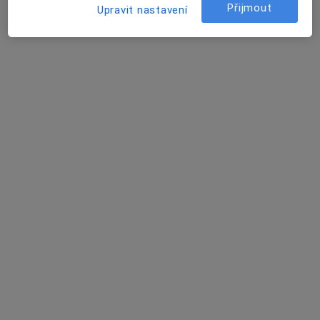
Přijmout
Upravit nastavení
Zdenka Dlouhá
Endokrinolog
Rokycanova 1756, Sokolov
•
Mapa
Poliklinika Sokolov
Tento specialista nenabízí online rezervaci termínu na této adrese.
Rezervovat termín