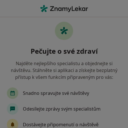
Hla
Endokrinolog • Sokolov, karlovarský
Filtry
Mapa
Endokrinolog Sokolov
Pečujte o své zdraví
Jak řadíme výsledky vyhledávání?
Najděte nejlepšího specialistu a objednejte si
návštěvu. Stáhněte si aplikaci a získejte bezplatný
Jakou pojišťovnu máte?
přístup k všem funkcím připraveným pro vás:
Oborová zdravotní pojišťovna
Snadno spravujte své návštěvy
Odesílejte zprávy svým specialistům
Dostávejte připomenutí o návštěvě