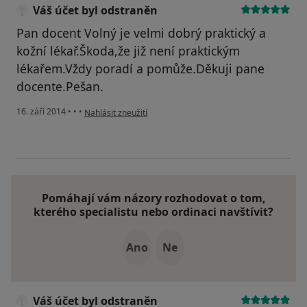
Váš účet byl odstraněn
Pan docent Volný je velmi dobrý praktický a
kožní lékař.Škoda,že již není praktickým
lékařem.Vždy poradí a pomůže.Děkuji pane
docente.Pešan.
podle názoru uživatele Váš účet byl odstraněn
16. září 2014
•
•
•
Nahlásit zneužití
Pomáhají vám názory rozhodovat o tom,
kterého specialistu nebo ordinaci navštívit?
Ano
Ne
Váš účet byl odstraněn