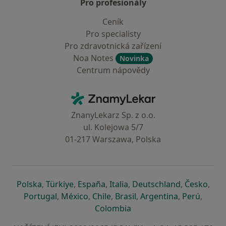
Pro profesionály
Ceník
Pro specialisty
Pro zdravotnická zařízení
Noa Notes
Novinka
Centrum nápovědy
Kontakt
ZnamyLekar - Hlavní stránka
ZnanyLekarz Sp. z o.o.
ul. Kolejowa 5/7
01-217 Warszawa, Polska
se otevře v nové záložce
se otevře v nové záložce
se otevře v nové záložce
se otevře v nové záložce
se otevře v 
se o
Polska
,
Türkiye
,
España
,
Italia
,
Deutschland
,
Česko
,
se otevře v nové záložce
se otevře v nové záložce
se otevře v nové záložce
se otevře v nové záložc
se otevře v 
se ote
Portugal
,
México
,
Chile
,
Brasil
,
Argentina
,
Perú
,
se otevře v nové záložce
Colombia