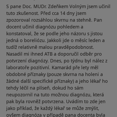
S pane Doc. MUDr. Zdeňkem Volným jsem učinil
tuto zkušenost. Před cca 14 dny jsem
zpozoroval rozsáhlou skvrnu na stehně. Pan
docent učinil diagnózu pohledem a
konstatoval, že se podle jeho názoru s jistou
jedná o boreliózu. Jakkoli jde o měsíc leden a
tudíž relativně malou pravděpodobnost.
Nasadil mi ihned ATB a doporučil odběr pro
potvrzení diagnózy. Dnes, po týdnu byl nález z
laboratoře pozitivní. Kamarád pře lety měl
obdobné příznaky (pouze skvrna na holeni a
žádné další specifické příznaky) a jeho lékař ho
tehdy léčil na plíseň, dokud ho sám
neupozornil na tuto možnou diagnózu, která
pak byla rovněž potvrzena. Uvádím to zde jen
jako příklad, že každý lékař se může zmýlit,
ovšem diagnóza v případě pana docenta byla