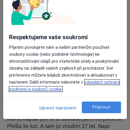
Recenze pacientů jsou pro nás důležité.
Specialisté nemají možnost zaplatit za
odstranění nebo změnu recenze pacienta.
Další informace o názorech
Další informace.
Respektujeme vaše soukromí
Přijetím povolujete nám a našim partnerům používat
soubory cookie (nebo podobné technologie) ke
shromažďování údajů pro statistické účely a poskytování
obsahu na základě vašich zvyklostí při procházení. Své
preference můžete kdykoli zkontrolovat a aktualizovat v
Hledejte v názorech
nastavení. Další informace naleznete v
zásadách ochrany
soukromí a souborů cookie.
Přijmout
Upravit nastavení
Váš účet byl odstraněn
Mohu napsat jen to ze zavcasu jsem od pana dr.
Přešla ke kol. A tam jiz chodim 27 let. Napr.