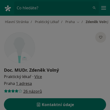
Hla
Co hledáte?
Hlavní Stránka
Praktický Lékař
Praha
Zdeněk Volný
Změna města
Doc. MUDr.
Zdeněk Volný
o specializacích
Praktický lékař
·
Více
Praha
1 adresa
26 názorů
Kontaktní údaje