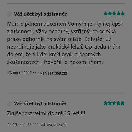
Váš účet byl odstraněn
Mám s panem docentemVolným jen ty nejlepší
zkušenosti. Vždy ochotný, vstřícný, co se týká
praxe odborník na svém místě. Bohužel už
neordinuje jako praktický lékař. Opravdu mám
dojem, že ti lidé, kteří psali o špatných
zkušenostech , hovořili o někom jiném.
podle názoru uživatele Váš účet byl odstraněn
15. února 2012
•
•
•
Nahlásit zneužití
Váš účet byl odstraněn
Zkušenost velmi dobrá 15 let!!!!!
podle názoru uživatele Váš účet byl odstraněn
31. srpna 2011
•
•
•
Nahlásit zneužití