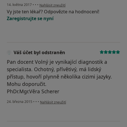
podle názoru uživatele Váš účet byl odstraněn
14. května 2017
•
•
•
Nahlásit zneužití
Vy jste ten lékař? Odpovězte na hodnocení!
Zaregistrujte se nyní
Váš účet byl odstraněn
Pan docent Volný je vynikající diagnostik a
specialista. Ochotný, přívětivý, má lidský
přístup, hovoří plynně několika cizimi jazyky.
Mohu doporučit.
PhDr.Mgr.Věra Scherer
podle názoru uživatele Váš účet byl odstraněn
24. března 2015
•
•
•
Nahlásit zneužití