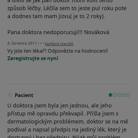
a divili se jak pan doktor mohl volit tento
způsob léčby. Léčila sem to jeste pul roku pote
a dodnes tam mam jizvu( je to 2 roky).
Pana doktora nedoporucuji!!! Nováková
podle názoru uživatele Pacient
8. července 2011
•
•
•
Nahlásit zneužití
Vy jste ten lékař? Odpovězte na hodnocení!
Zaregistrujte se nyní
Pacient
U doktora jsem byla jen jednou, ale jeho
přístup mě opravdu překvapil. Přišla jsem s
dermatologickým problémem, doktor se na mě
podíval a napsal předpis na jediný lék, který je
dostupný i bez předpisu. Nijak můj problém