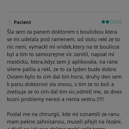
Pacient
Šla sem za panem doktorem s boulickou ktera
se mi udelala pod ramenem, od stolu rekl ze to
nic neni, vymackl mi vridek,ktery na te boulicce
byl a tim to samozrejme vic zanítil, napsal mi
masticku, ktera,kdyz sem ji aplikovala, na rane
silene palila a rekl, ze to za tyden bude dobre.
Ovsem bylo to cim dal tim horsi, druhy den sem
k panu doktorovi sla znovu, s tim ze to boli a
zvetsuje se to cim dal tim vic,odmitl me, ze dnes
kozni problemy neresi a nema sestru.!!!!!
Poslal me na chirurgii, kde mi oznamili ze ranu
mam pekne zahnisanou, museli přejít na řezání,