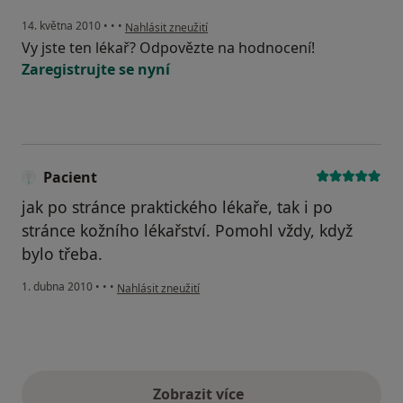
podle názoru uživatele Pacient
14. května 2010
•
•
•
Nahlásit zneužití
Vy jste ten lékař? Odpovězte na hodnocení!
Zaregistrujte se nyní
Pacient
jak po stránce praktického lékaře, tak i po
stránce kožního lékařství. Pomohl vždy, když
bylo třeba.
podle názoru uživatele Pacient
1. dubna 2010
•
•
•
Nahlásit zneužití
Zobrazit více