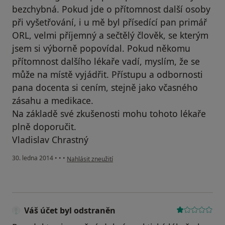
bezchybná. Pokud jde o přítomnost další osoby
při vyšetřování, i u mě byl přísedící pan primář
ORL, velmi příjemný a sečtělý člověk, se kterým
jsem si výborně popovídal. Pokud někomu
přítomnost dalšího lékaře vadí, myslím, že se
může na místě vyjádřit. Přístupu a odbornosti
pana docenta si cením, stejně jako včasného
zásahu a medikace.
Na základě své zkušenosti mohu tohoto lékaře
plně doporučit.
Vladislav Chrastný
podle názoru uživatele Váš účet byl odstraněn
30. ledna 2014
•
•
•
Nahlásit zneužití
Váš účet byl odstraněn