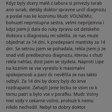
Kdyz byly dcery malé z tabora si privezly svrab
ano svrab, detsky doktor spravne urcil diagnozu
a poslal nas ke koznimu Mudr. VOLNEMU,
bohuzel nepristupna sestra, velmi neprijemna i
kdyz jsem ji dala do ruky zpravu od detskeho
doktora s diagnosou mi sdelila, ze nas muze
objednat za 14 dni, k predepsani masticky za 14
dni. Se setrou jsem se pohadala, rekla jsem ji ze
snad vidi predbeznou diagnozu, kterou s chuti
rekla nahlas, dost jsem se stydela. Naproti Lipe
na koznim se vse vyresilo k maximalni
spokojenosti a pani dr. nevěřila ze nas takto
odbyli. Za 14 dni by dcery byly do krve
rozdrapane. Zahajili jsme lecbu se vsim co k
tomu patri a bylo vse v porafku. Mudr. Volny
mel vzdy v cekarne volno, protoze k nemu
nikdo nechodil. Nebyl to dobry doktor.