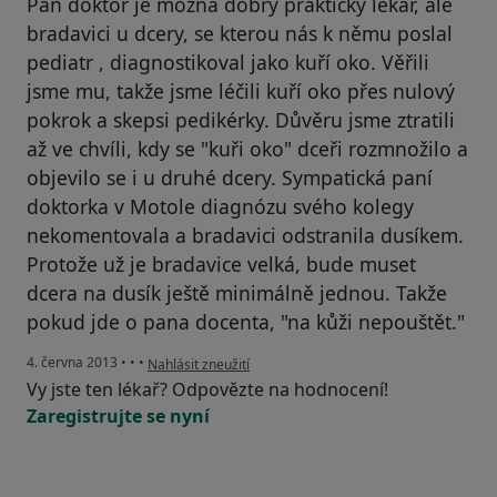
Pan doktor je možná dobrý praktický lékař, ale
bradavici u dcery, se kterou nás k němu poslal
pediatr , diagnostikoval jako kuří oko. Věřili
jsme mu, takže jsme léčili kuří oko přes nulový
pokrok a skepsi pedikérky. Důvěru jsme ztratili
až ve chvíli, kdy se "kuři oko" dceři rozmnožilo a
objevilo se i u druhé dcery. Sympatická paní
doktorka v Motole diagnózu svého kolegy
nekomentovala a bradavici odstranila dusíkem.
Protože už je bradavice velká, bude muset
dcera na dusík ještě minimálně jednou. Takže
pokud jde o pana docenta, "na kůži nepouštět."
podle názoru uživatele Váš účet byl odstraněn
4. června 2013
•
•
•
Nahlásit zneužití
Vy jste ten lékař? Odpovězte na hodnocení!
Zaregistrujte se nyní