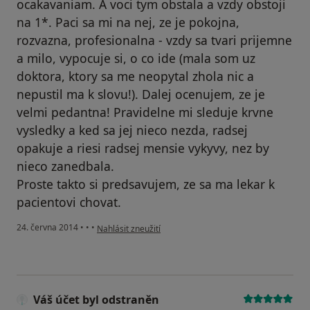
ocakavaniam. A voci tym obstala a vzdy obstoji
na 1*. Paci sa mi na nej, ze je pokojna,
rozvazna, profesionalna - vzdy sa tvari prijemne
a milo, vypocuje si, o co ide (mala som uz
doktora, ktory sa me neopytal zhola nic a
nepustil ma k slovu!). Dalej ocenujem, ze je
velmi pedantna! Pravidelne mi sleduje krvne
vysledky a ked sa jej nieco nezda, radsej
opakuje a riesi radsej mensie vykyvy, nez by
nieco zanedbala.
Proste takto si predsavujem, ze sa ma lekar k
pacientovi chovat.
podle názoru uživatele Váš účet byl odstraněn
24. června 2014
•
•
•
Nahlásit zneužití
Váš účet byl odstraněn