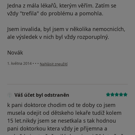
Jedna z mála lékařů, kterým věřím. Zatím se
vždy "trefila" do problému a pomohla.
Jsem invalida, byl jsem v několika nemocnicích,
ale výsledek v nich byl vždy rozporuplný.
Novák
podle názoru uživatele Váš účet byl odstraněn
1. května 2014
•
•
•
Nahlásit zneužití
Váš účet byl odstraněn
k pani doktorce chodim od te doby co jsem
musela odejit od dětskeho lekaře tudiž kolem
15 let.nikdy jsem se nesetkala s tak hodnou
pani doktorkou ktera vždy je přijemna a