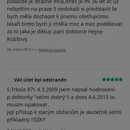
pokažde je strašně milá,dnes je mi 36 let ač už
nebydlim na praze 5 nedokaži si představit že
bych měla dochazet k jinemu ošetřujicimu
lekaři.timto bych ji chtěla moc a moc poděkovat
za to jaka je děkuji pani doktorce Hejny-
Kubšovy.
podle názoru uživatele Váš účet byl odstraněn
26. srpna 2013
•
•
•
Nahlásit zneužití
Váš účet byl odstraněn
S.Trkola 87r. 4.3.2009 jsem napsal hodnocení
p.doktorky "velmi dobrý !! a dnes 4.6.2013 to
musím opakovat ,
její přístup k starým občanům je skutečně velmi
příkladný !!DÍKY
podle názoru uživatele Váš účet byl odstraněn