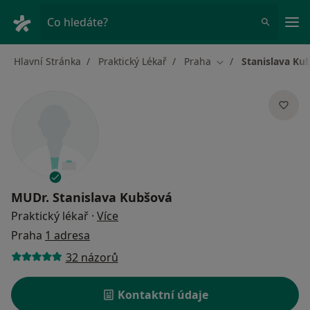
Hla
Co hledáte?
Hlavní Stránka
Praktický Lékař
Praha
Stanislava Ku
Změna města
MUDr.
Stanislava Kubšová
o specializacích
Praktický lékař
·
Více
Praha
1 adresa
32 názorů
Kontaktní údaje