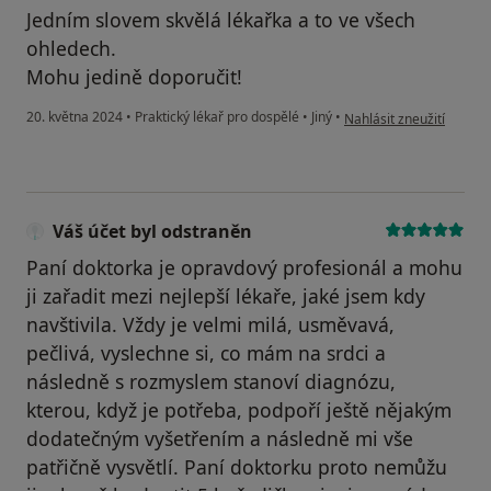
Jedním slovem skvělá lékařka a to ve všech
ohledech.
Mohu jedině doporučit!
podle názoru uživatele 
20. května 2024
•
Praktický lékař pro dospělé
•
Jiný
•
Nahlásit zneužití
Váš účet byl odstraněn
Paní doktorka je opravdový profesionál a mohu
ji zařadit mezi nejlepší lékaře, jaké jsem kdy
navštivila. Vždy je velmi milá, usměvavá,
pečlivá, vyslechne si, co mám na srdci a
následně s rozmyslem stanoví diagnózu,
kterou, když je potřeba, podpoří ještě nějakým
dodatečným vyšetřením a následně mi vše
patřičně vysvětlí. Paní doktorku proto nemůžu