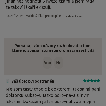
jinak než hodnotit 5 hvězdičkami a jsem ráda,
že takoví lékaři existují.
podle názoru uživatele Váš úče
25. září 2019
•
Praktický lékař pro dospělé
•
•
Nahlásit zneužití
Pomáhají vám názory rozhodovat o tom,
kterého specialistu nebo ordinaci navštívit?
Ano
Ne
Váš účet byl odstraněn
Nie som casty chodic k doktorom, tak sa mi pani
doktorku Kubsovu tazko porovnava s inymi
lekarmi. Dokazem ju len porovnat voci mojim