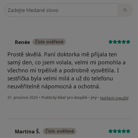
Hledejte v názorech
Renée
Číslo ověřené
R
Prostě skvělá. Paní doktorka mě přijala ten
samý den, co jsem volala, velmi mi pomohla a
všechno mi trpělivě a podrobně vysvětlila. I
sestřička byla velmi milá a už do telefonu
neuvěřitelně nápomocná a ochotná.
podle názoru uživatel
31. prosince 2025
•
Praktický lékař pro dospělé
•
Jiný
•
Nahlásit zneužití
Martina Š.
Číslo ověřené
M