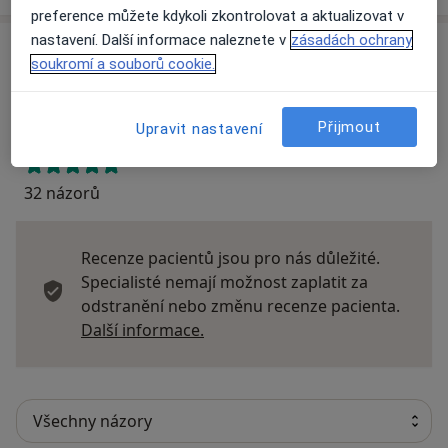
preference můžete kdykoli zkontrolovat a aktualizovat v
nastavení. Další informace naleznete v
zásadách ochrany
Názory
soukromí a souborů cookie.
Přidejte svůj názor
Přijmout
Upravit nastavení
32 názorů
Recenze pacientů jsou pro nás důležité.
Specialisté nemají možnost zaplatit za
odstranění nebo změnu recenze pacienta.
Další informace o názorech
Další informace.