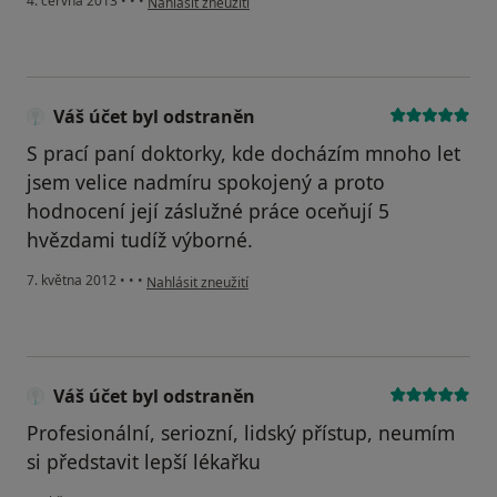
4. června 2013
•
•
•
Nahlásit zneužití
Váš účet byl odstraněn
S prací paní doktorky, kde docházím mnoho let
jsem velice nadmíru spokojený a proto
hodnocení její záslužné práce oceňují 5
hvězdami tudíž výborné.
podle názoru uživatele Váš účet byl odstraněn
7. května 2012
•
•
•
Nahlásit zneužití
Váš účet byl odstraněn
Profesionální, seriozní, lidský přístup, neumím
si představit lepší lékařku