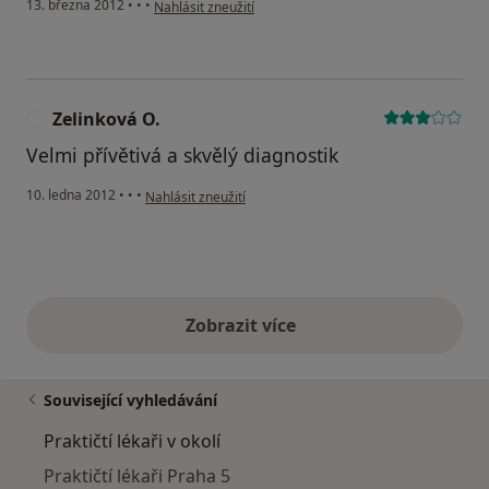
podle názoru uživatele Váš účet byl odstraněn
13. března 2012
•
•
•
Nahlásit zneužití
Zelinková O.
Z
Velmi přívětivá a skvělý diagnostik
podle názoru uživatele Zelinková O.
10. ledna 2012
•
•
•
Nahlásit zneužití
Zobrazit více
výše uvedené názory
Související vyhledávání
Praktičtí lékaři v okolí
Praktičtí lékaři Praha 5