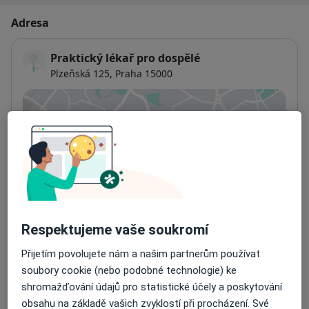
Adresa
Praktický lékař pro dospělé
Plzeňská 125,
Praha
15000
Přiblížit mapu
se otevře v nové záložce
Dostupnost
Na této adrese online kalendář není aktivní
Co mám v takové situaci udělat?
Způsoby platby (soukromé návštěvy)
Respektujeme vaše soukromí
Na teto adrese lékař přijímá pacienty na pojišťovnu
Detaily
Přijetím povolujete nám a našim partnerům používat
soubory cookie (nebo podobné technologie) ke
shromažďování údajů pro statistické účely a poskytování
Více
o adrese
obsahu na základě vašich zvyklostí při procházení. Své