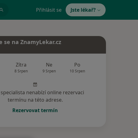
Přihlásit se
Jste lékař?
e se na ZnamyLekar.cz
Zítra
Ne
Po
Út
St
8 Srpen
9 Srpen
10 Srpen
11 Srpen
12 Srp
specialista nenabízí online rezervaci
termínu na této adrese.
Rezervovat termín