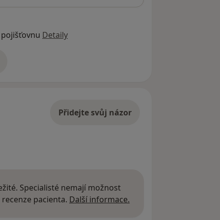
 pojišťovnu
Detaily
adrese
Přidejte svůj názor
žité. Specialisté nemají možnost
Další informace o názor
 recenze pacienta.
Další informace.