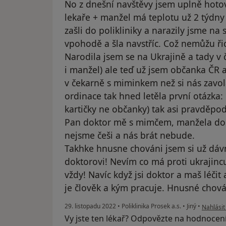
No z dnešní navštěvy jsem uplně hot
lekaře + manžel má teplotu už 2 týdn
zašli do polikliniky a narazily jsme na 
vpohodě a šla navstříc. Což nemůžu řic
Narodila jsem se na Ukrajině a tady v č
i manžel) ale teď už jsem občanka ČR a 
v čekarně s miminkem než si nás zavolá
ordinace tak hned letěla první otázka:
kartičky ne občanky) tak asi pravděpod
Pan doktor mě s mimčem, manžela doslo
nejsme češi a nás brát nebude.
Takhke hnusne chováni jsem si už dáv
doktorovi! Nevím co má proti ukrajin
vždy! Navíc když jsi doktor a maš léč
je člověk a kým pracuje. Hnusné chová
podle ná
29. listopadu 2022
•
Poliklinika Prosek a.s.
•
Jiný
•
Nahlásit
Vy jste ten lékař? Odpovězte na hodnocen