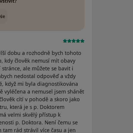
vštívit?
Ne
delší dobu a rozhodně bych tohoto
p, kdy člověk nemusí mít obavy
 stránce, ale můžete se bavit i
abych nedostal odpověď a vždy
é, když mi byla diagnostikována
ně vyléčena a nemusel jsem shánět
člověk cítí v pohodě a skoro jako
ru, která je s p. Doktorem
má velmi skvělý přístup k
ženosti p. Doktora. Není čemu se
h tam rád strávil více času a jen