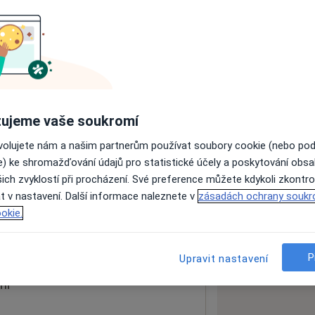
ách nejsou k dispozici
ádné informace o svých službách.
ujeme vaše soukromí
ovolujete nám a našim partnerům používat soubory cookie (nebo po
e) ke shromažďování údajů pro statistické účely a poskytování obs
ich zvyklostí při procházení. Své preference můžete kdykoli zkontro
t v nastavení. Další informace naleznete v
zásadách ochrany soukr
okie.
 mapu
 otevře v nové záložce
P
Upravit nastavení
ní