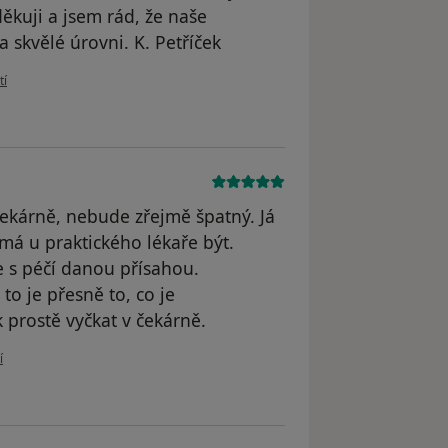
děkuji a jsem rád, že naše
 skvělé úrovni. K. Petříček
ivatele K. Petříček
tí
čekárně, nebude zřejmě špatný. Já
má u praktického lékaře být.
e s péčí danou přísahou.
to je přesně to, co je
k prostě vyčkat v čekárně.
ivatele Váš účet byl odstraněn
í