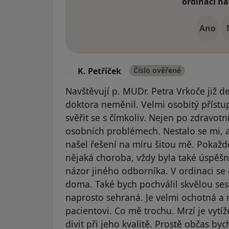
ordinaci na
Ano
K. Petříček
Číslo ověřené
K
Navštěvují p. MUDr. Petra Vrkoče již 
doktora neměnil. Velmi osobitý přístu
svěřit se s čímkoliv. Nejen po zdravotní
osobních problémech. Nestalo se mi, 
našel řešení na míru šitou mě. Pokažd
nějaká choroba, vždy byla také úspěš
názor jiného odborníka. V ordinaci se 
doma. Také bych pochválil skvělou sest
naprosto sehraná. Je velmi ochotná a 
pacientovi. Co mě trochu. Mrzí je vytí
divit při jeho kvalitě. Prostě občas byc