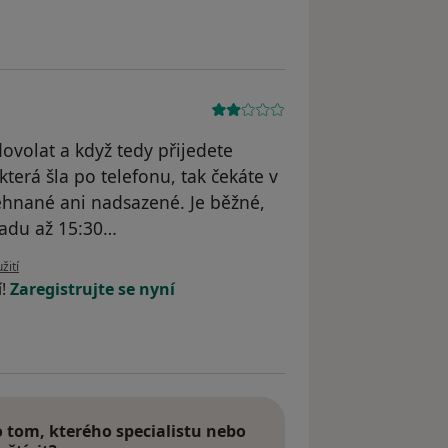
volat a když tedy přijedete
která šla po telefonu, tak čekáte v
ehnané ani nadsazené. Je běžné,
řadu až 15:30…
uživatele E.M.
žití
í!
Zaregistrujte se nyní
tom, kterého specialistu nebo