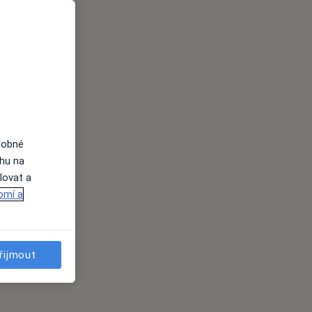
dobné
ahu na
lovat a
omí a
řijmout