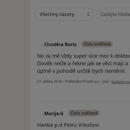
Hledejte v ná
Choděra Boris
Číslo ověřené
C
No za mě vždy super sice moc k dokto
člověk nelže a řekne jak se věci mají 
úplně v pohodě určitě bych neměnil.
podle názor
27. dubna 2026
•
Poliklinika Prosek a.s.
•
Jiný
•
Nahlásit zn
Marije.G
Číslo ověřené
M
Hanba p.d Petru Vrkočovi