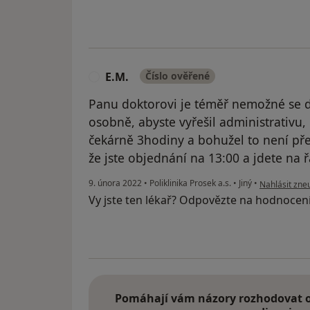
E.M.
Číslo ověřené
E
Panu doktorovi je téměř nemožné se do
osobně, abyste vyřešil administrativu, 
čekárně 3hodiny a bohužel to není př
že jste objednání na 13:00 a jdete na 
podle názoru 
9. února 2022
•
Poliklinika Prosek a.s.
•
Jiný
•
Nahlásit zneu
Vy jste ten lékař? Odpovězte na hodnocen
Pomáhají vám názory rozhodovat o 