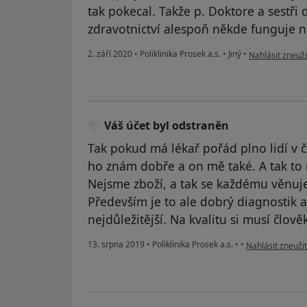
tak pokecal. Takže p. Doktore a sestři 
zdravotnictví alespoň někde funguje na
podle názoru už
2. září 2020
•
Poliklinika Prosek a.s.
•
Jiný
•
Nahlásit zneuži
Váš účet byl odstraněn
Tak pokud má lékař pořád plno lidí v 
ho znám dobře a on mě také. A tak to 
Nejsme zboží, a tak se každému věnuj
Především je to ale dobrý diagnostik a 
nejdůležitější. Na kvalitu si musí člově
podle názoru už
13. srpna 2019
•
Poliklinika Prosek a.s.
•
•
Nahlásit zneužit