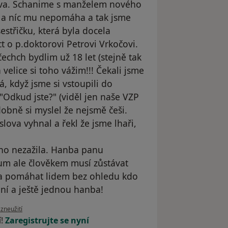
ova. Schanime s manželem nového
y a níc mu nepomáha a tak jsme
sestřičku, která byla docela
t o p.doktorovi Petrovi Vrkočovi.
echch bydlim už 18 let (stejně tak
velice si toho vážim!!! Čekali jsme
, když jsme si vstoupili do
 "Odkud jste?" (viděl jen naše VZP
obně si myslel že nejsmě češi.
va vyhnal a řekl že jsme lhaři,
no nezažila. Hanba panu
cum ale člověkem musí zůstávat
it a pomáhat lidem bez ohledu kdo
ní a ještě jednou hanba!
zoru uživatele Marije.G
 zneužití
í!
Zaregistrujte se nyní