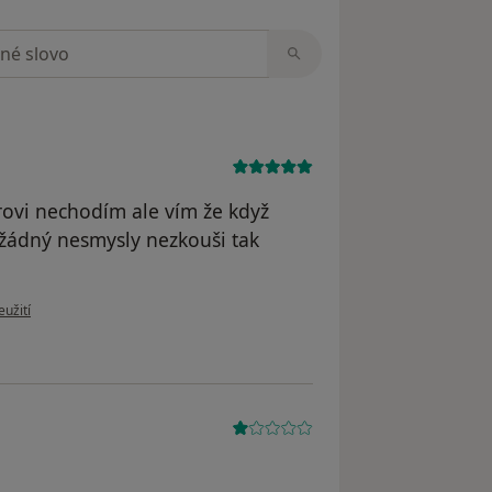
zorech
rovi nechodím ale vím že když
a žádný nesmysly nezkouši tak
u uživatele Choděra Boris
eužití