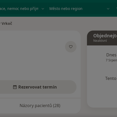
ace, nemoc nebo příjmení
Město nebo region
r Vrkoč
ěsta
Objednejt
Neaktivní
ecializacích
Dnes
7 Srpen
Tento 
Rezervovat termín
Názory pacientů (28)