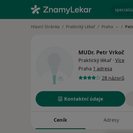
specializ
Hlavní Stránka
Praktický Lékař
Praha
Pet
Změna m
MUDr.
Petr Vrkoč
o sp
Praktický lékař
·
Více
Praha
1 adresa
28 názorů
Kontaktní údaje
Ceník
Adresy