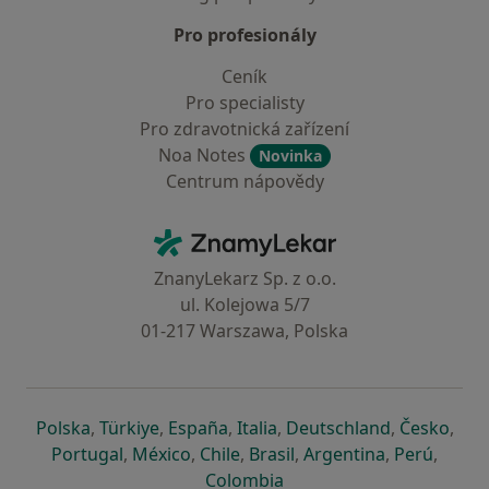
Pro profesionály
Ceník
Pro specialisty
Pro zdravotnická zařízení
Noa Notes
Novinka
Centrum nápovědy
Kontakt
ZnamyLekar - Hlavní stránka
ZnanyLekarz Sp. z o.o.
ul. Kolejowa 5/7
01-217 Warszawa, Polska
se otevře v nové záložce
se otevře v nové záložce
se otevře v nové záložce
se otevře v nové záložce
se otevře v 
se o
Polska
,
Türkiye
,
España
,
Italia
,
Deutschland
,
Česko
,
se otevře v nové záložce
se otevře v nové záložce
se otevře v nové záložce
se otevře v nové záložc
se otevře v 
se ote
Portugal
,
México
,
Chile
,
Brasil
,
Argentina
,
Perú
,
se otevře v nové záložce
Colombia