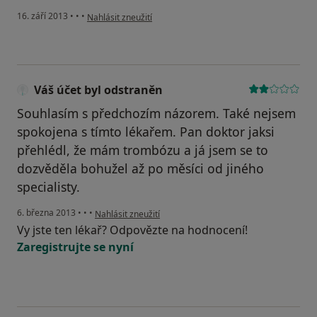
podle názoru uživatele Váš účet byl odstraněn
16. září 2013
•
•
•
Nahlásit zneužití
Váš účet byl odstraněn
Souhlasím s předchozím názorem. Také nejsem
spokojena s tímto lékařem. Pan doktor jaksi
přehlédl, že mám trombózu a já jsem se to
dozvěděla bohužel až po měsíci od jiného
specialisty.
podle názoru uživatele Váš účet byl odstraněn
6. března 2013
•
•
•
Nahlásit zneužití
Vy jste ten lékař? Odpovězte na hodnocení!
Zaregistrujte se nyní