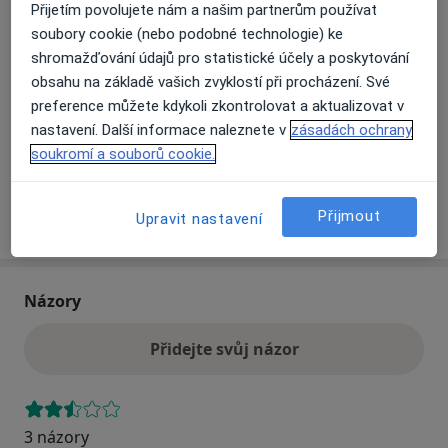
Přijetím povolujete nám a našim partnerům používat
soubory cookie (nebo podobné technologie) ke
Přiblížit mapu
shromažďování údajů pro statistické účely a poskytování
se otevře v nové záložce
obsahu na základě vašich zvyklostí při procházení. Své
preference můžete kdykoli zkontrolovat a aktualizovat v
Dostupnost
Na této adrese online kalendář není aktivní
nastavení. Další informace naleznete v
zásadách ochrany
Co mám v takové situaci udělat?
soukromí a souborů cookie.
Více
Přijmout
Upravit nastavení
o adrese
Názory
Přidejte svůj názor
3 názory