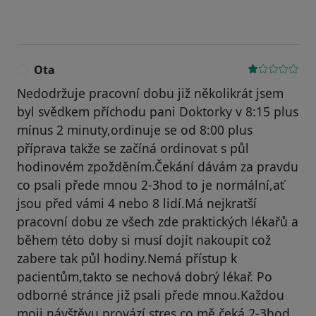
Ota
O
Nedodržuje pracovní dobu již několikrát jsem
byl svědkem příchodu pani Doktorky v 8:15 plus
mínus 2 minuty,ordinuje se od 8:00 plus
příprava takže se začíná ordinovat s půl
hodinovém zpožděním.Čekání dávám za pravdu
co psali přede mnou 2-3hod to je normální,ať
jsou před vámi 4 nebo 8 lidí.Má nejkratší
pracovní dobu ze všech zde praktických lékařů a
během této doby si musí dojít nakoupit což
zabere tak půl hodiny.Nemá přístup k
pacientům,takto se nechová dobrý lékař. Po
odborné stránce již psali přede mnou.Každou
moji návštěvu provází stres co mě čeká 2-3hod