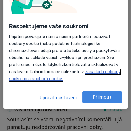
Recenze pacientů jsou pro nás důležité.
Specialisté nemají možnost zaplatit za
Respektujeme vaše soukromí
odstranění nebo změnu recenze pacienta.
Další informace o názorech
Další informace.
Přijetím povolujete nám a našim partnerům používat
soubory cookie (nebo podobné technologie) ke
shromažďování údajů pro statistické účely a poskytování
obsahu na základě vašich zvyklostí při procházení. Své
preference můžete kdykoli zkontrolovat a aktualizovat v
nastavení. Další informace naleznete v
zásadách ochrany
Hledejte v názorech
soukromí a souborů cookie.
Přijmout
Upravit nastavení
Váš účet byl odstraněn
Souhlasím se všemi negativními komentáři. I já
pamatuju nedodržování pracovní doby,