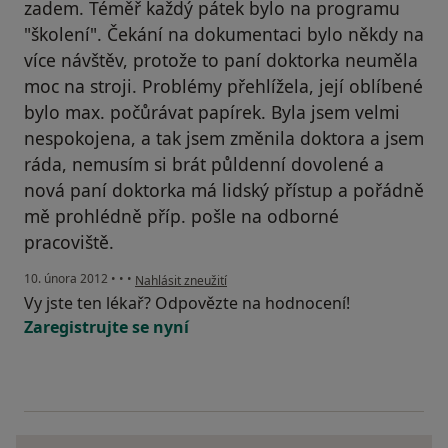
zadem. Téměř každý pátek bylo na programu
"školení". Čekání na dokumentaci bylo někdy na
více návštěv, protože to paní doktorka neuměla
moc na stroji. Problémy přehlížela, její oblíbené
bylo max. počůrávat papírek. Byla jsem velmi
nespokojena, a tak jsem změnila doktora a jsem
ráda, nemusím si brát půldenní dovolené a
nová paní doktorka má lidský přístup a pořádně
mě prohlédně příp. pošle na odborné
pracoviště.
podle názoru uživatele Váš účet byl odstraněn
10. února 2012
•
•
•
Nahlásit zneužití
Vy jste ten lékař? Odpovězte na hodnocení!
Zaregistrujte se nyní