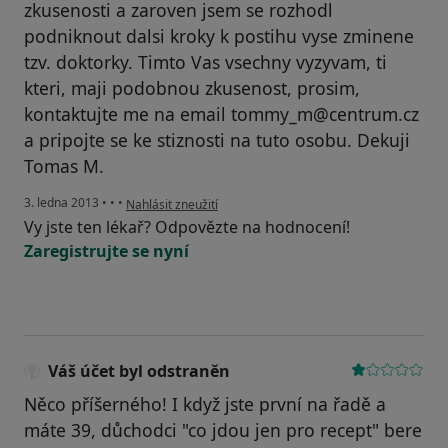
zkusenosti a zaroven jsem se rozhodl
podniknout dalsi kroky k postihu vyse zminene
tzv. doktorky. Timto Vas vsechny vyzyvam, ti
kteri, maji podobnou zkusenost, prosim,
kontaktujte me na email tommy_m@centrum.cz
a pripojte se ke stiznosti na tuto osobu. Dekuji
Tomas M.
podle názoru uživatele Váš účet byl odstraněn
3. ledna 2013
•
•
•
Nahlásit zneužití
Vy jste ten lékař? Odpovězte na hodnocení!
Zaregistrujte se nyní
Váš účet byl odstraněn
Něco příšerného! I když jste první na řadě a
máte 39, důchodci "co jdou jen pro recept" bere