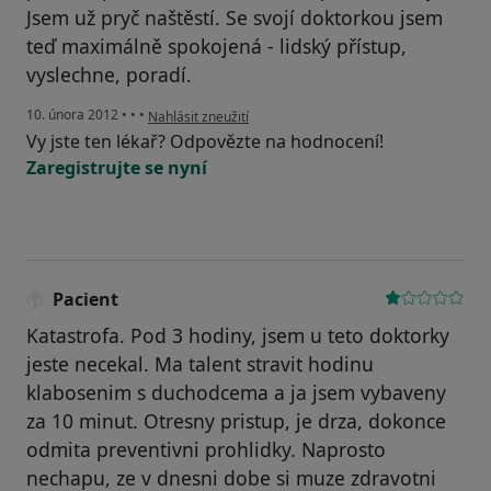
Jsem už pryč naštěstí. Se svojí doktorkou jsem
teď maximálně spokojená - lidský přístup,
vyslechne, poradí.
podle názoru uživatele Váš účet byl odstraněn
10. února 2012
•
•
•
Nahlásit zneužití
Vy jste ten lékař? Odpovězte na hodnocení!
Zaregistrujte se nyní
Pacient
Katastrofa. Pod 3 hodiny, jsem u teto doktorky
jeste necekal. Ma talent stravit hodinu
klabosenim s duchodcema a ja jsem vybaveny
za 10 minut. Otresny pristup, je drza, dokonce
odmita preventivni prohlidky. Naprosto
nechapu, ze v dnesni dobe si muze zdravotni