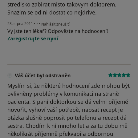
stredisko zabirat misto takovym doktorem.
Snazim se od ni dostat co nejdrive.
podle názoru uživatele Pacient
23. srpna 2011
•
•
•
Nahlásit zneužití
Vy jste ten lékař? Odpovězte na hodnocení!
Zaregistrujte se nyní
Váš účet byl odstraněn
Myslím si, že některé hodnocení zde mohou být
ovlivněny problémy v komunikaci na straně
pacienta. S paní doktorkou se dá velmi příjemě
hovořit, vyhoví vaší potřebě, napsat recept je
otázka slušně poprosit po telefonu a recept dá
sestra. Chodím k ní mnoho let a za tu dobu mě
několikrát příjemně překvapila odbornou