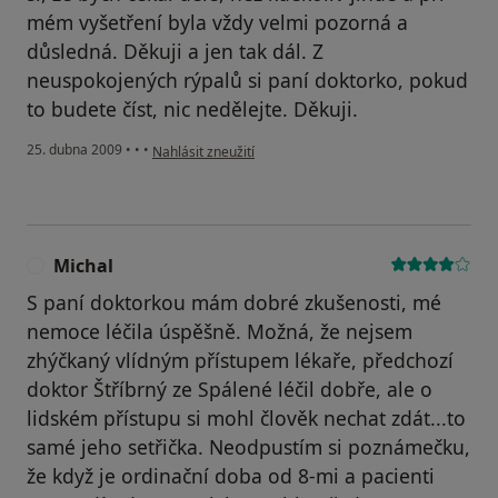
mém vyšetření byla vždy velmi pozorná a
důsledná. Děkuji a jen tak dál. Z
neuspokojených rýpalů si paní doktorko, pokud
to budete číst, nic nedělejte. Děkuji.
podle názoru uživatele Pavel
25. dubna 2009
•
•
•
Nahlásit zneužití
Michal
M
S paní doktorkou mám dobré zkušenosti, mé
nemoce léčila úspěšně. Možná, že nejsem
zhýčkaný vlídným přístupem lékaře, předchozí
doktor Štříbrný ze Spálené léčil dobře, ale o
lidském přístupu si mohl člověk nechat zdát...to
samé jeho setřička. Neodpustím si poznámečku,
že když je ordinační doba od 8-mi a pacienti