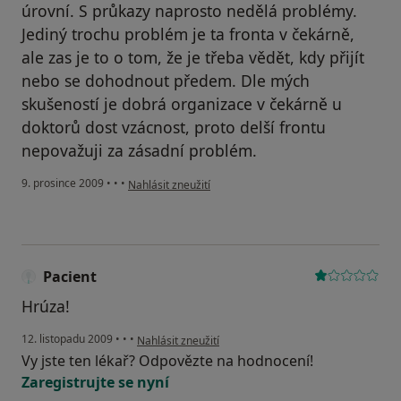
úrovní. S průkazy naprosto nedělá problémy.
Jediný trochu problém je ta fronta v čekárně,
ale zas je to o tom, že je třeba vědět, kdy přijít
nebo se dohodnout předem. Dle mých
skušeností je dobrá organizace v čekárně u
doktorů dost vzácnost, proto delší frontu
nepovažuji za zásadní problém.
podle názoru uživatele Váš účet byl odstraněn
9. prosince 2009
•
•
•
Nahlásit zneužití
Pacient
Hrúza!
podle názoru uživatele Pacient
12. listopadu 2009
•
•
•
Nahlásit zneužití
Vy jste ten lékař? Odpovězte na hodnocení!
Zaregistrujte se nyní