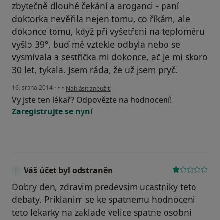
zbytečně dlouhé čekání a aroganci - paní
doktorka nevěřila nejen tomu, co říkám, ale
dokonce tomu, když při vyšetření na teploměru
vyšlo 39°, buď mě vztekle odbyla nebo se
vysmívala a sestřička mi dokonce, ač je mi skoro
30 let, tykala. Jsem ráda, že už jsem pryč.
podle názoru uživatele Váš účet byl odstraněn
16. srpna 2014
•
•
•
Nahlásit zneužití
Vy jste ten lékař? Odpovězte na hodnocení!
Zaregistrujte se nyní
Váš účet byl odstraněn
Dobry den, zdravim predevsim ucastniky teto
debaty. Priklanim se ke spatnemu hodnoceni
teto lekarky na zaklade velice spatne osobni