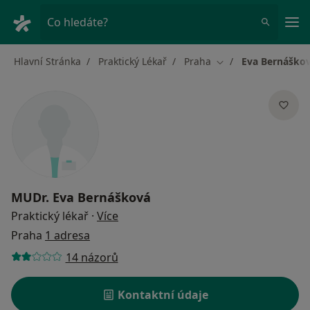
Hla
Co hledáte?
Hlavní Stránka
Praktický Lékař
Praha
Eva Bernáško
Změna města
MUDr.
Eva Bernášková
o specializacích
Praktický lékař
·
Více
Praha
1 adresa
14 názorů
Kontaktní údaje