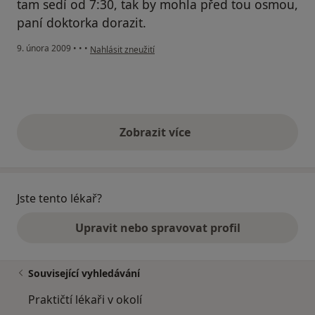
tam sedí od 7:30, tak by mohla před tou osmou,
paní doktorka dorazit.
podle názoru uživatele Michal
9. února 2009
•
•
•
Nahlásit zneužití
Zobrazit více
výše uvedené názory
Jste tento lékař?
Upravit nebo spravovat profil
Související vyhledávání
Praktičtí lékaři v okolí