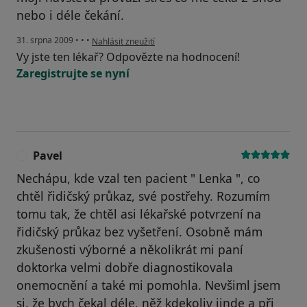
nebo i déle čekání.
podle názoru uživatele Ota
31. srpna 2009
•
•
•
Nahlásit zneužití
Vy jste ten lékař? Odpovězte na hodnocení!
Zaregistrujte se nyní
Pavel
P
Nechápu, kde vzal ten pacient " Lenka ", co
chtěl řidičský průkaz, své postřehy. Rozumím
tomu tak, že chtěl asi lékařské potvrzení na
řidičský průkaz bez vyšetření. Osobně mám
zkušenosti výborné a několikrát mi paní
doktorka velmi dobře diagnostikovala
onemocnění a také mi pomohla. Nevšiml jsem
si, že bych čekal déle, něž kdekoliv jinde a při