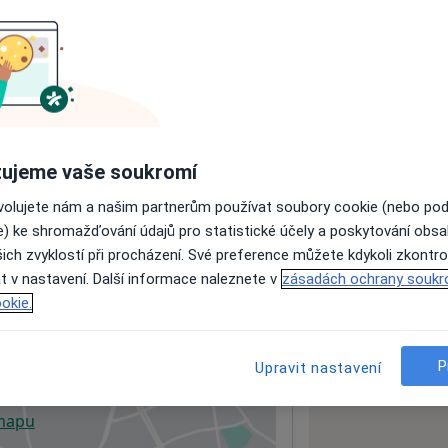
ách nejsou k dispozici
ádné informace o svých službách.
ujeme vaše soukromí
ovolujete nám a našim partnerům používat soubory cookie (nebo po
e) ke shromažďování údajů pro statistické účely a poskytování obs
ich zvyklostí při procházení. Své preference můžete kdykoli zkontro
t v nastavení. Další informace naleznete v
zásadách ochrany soukr
okie.
P
Upravit nastavení
 mapu
 otevře v nové záložce