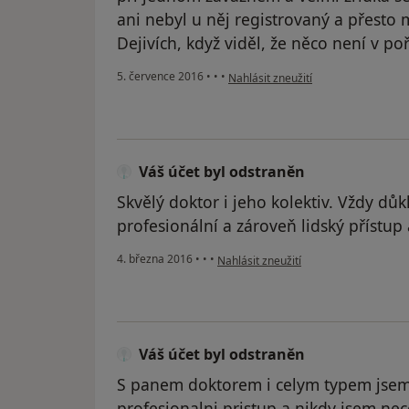
ani nebyl u něj registrovaný a přesto 
Dejivích, když viděl, že něco není v po
podle názoru uživatele Váš účet byl
5. července 2016
•
•
•
Nahlásit zneužití
Váš účet byl odstraněn
Skvělý doktor i jeho kolektiv. Vždy důk
profesionální a zároveň lidský přístup
podle názoru uživatele Váš účet byl o
4. března 2016
•
•
•
Nahlásit zneužití
Váš účet byl odstraněn
S panem doktorem i celym typem jsem
profesionalni pristup a nikdy jsem ne