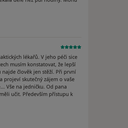
straněn
ktických lékařů. V jeho péči sice
etech musím konstatovat, že lepší
najde člověk jen stěží. Při první
a projeví skutečný zájem o vaše
... Vše na jedničku. Od pana
měli učit. Především přístupu k
 odstraněn