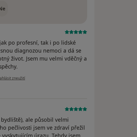
Ne
k po profesní, tak i po lidské
esnou diagnozou nemoci a dá se
otný život. Jsem mu velmi vděčný a
úspěchy.
odle názoru uživatele Váš účet byl odstraněn
ahlásit zneužití
ydliště), ale působil velmi
ho pečlivosti jsem ve zdraví přežil
 vyskytujícím úrazu. Tehdy jsem