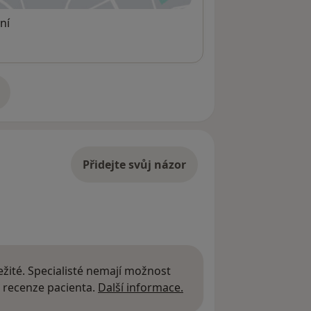
ní
adrese
Přidejte svůj názor
žité. Specialisté nemají možnost
Další informace o názor
 recenze pacienta.
Další informace.