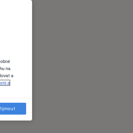
dobné
ahu na
lovat a
omí a
řijmout