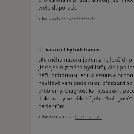
vrele doporucit.
podle názoru uživatele Váš účet byl od
5. ledna 2015
•
•
•
Nahlásit zneužití
Váš účet byl odstraněn
Dle mého názoru jeden z nejlepších pra
již nejsem (změna bydliště), ale i po l
péči, odbornost, entuziasmus a ochotu 
návštěvě vám podá ruku, představí se 
problémy. Diagnostika, vyšetření, péče
doktora by se někteří jeho "kolegové" 
pacientům.
podle názoru uživatele Váš účet byl
4. července 2014
•
•
•
Nahlásit zneužití