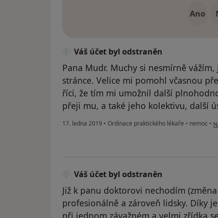
Ano
Váš účet byl odstraněn
Pana Mudr. Muchy si nesmírně vážím, ja
stránce. Velice mi pomohl včasnou př
říci, že tím mi umožnil další plnohodn
přeji mu, a také jeho kolektivu, další 
p
17. ledna 2019
•
Ordinace praktického lékaře
•
nemoc
•
N
Váš účet byl odstraněn
Již k panu doktorovi nechodím (změna b
profesionálně a zároveň lidsky. Díky je
při jednom závažném a velmi zřídka se