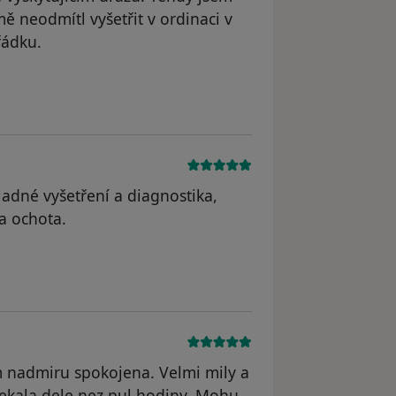
mě neodmítl vyšetřit v ordinaci v
řádku.
 odstraněn
ladné vyšetření a diagnostika,
 a ochota.
dstraněn
 nadmiru spokojena. Velmi mily a
cekala dele nez pul hodiny. Mohu