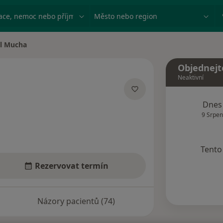
ace, nemoc nebo příjmení
Město nebo region
il Mucha
ěsta
Objednejt
Neaktivní
ecializacích
Dnes
9 Srpen
Tento 
Rezervovat termín
Názory pacientů (74)