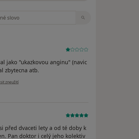
zorech
l jako "ukazkovou anginu" (navic
al zbytecna atb.
názoru uživatele J
sit zneužití
 před dvaceti lety a od té doby k
 Pan doktor i celý jeho kolektiv