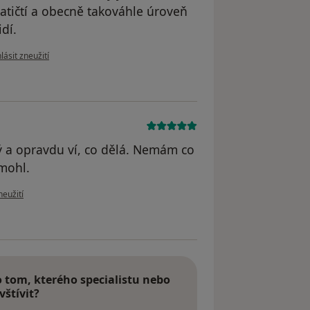
tičtí a obecně takováhle úroveň
dí.
le názoru uživatele Igor Jeřábek
lásit zneužití
ý a opravdu ví, co dělá. Nemám co
mohl.
ru uživatele Tereza Pokorná
neužití
tom, kterého specialistu nebo
vštívit?