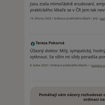
jsou zcela mimořádně erudovaní, empa
praktického lékaře se v ČR jem tak nevi
pod
19. března 2024
•
Ordinace praktického lékaře
•
Jiný
•
Nah
Tereza Pokorná
T
Úžasný doktor. Milý, sympatický, hodn
vytknout. Se vším mi vždy poradila po
podle názo
8. ledna 2020
•
Ordinace praktického lékaře
•
•
Nahlásit z
Pomáhají vám názory rozhodovat o 
ordinaci na