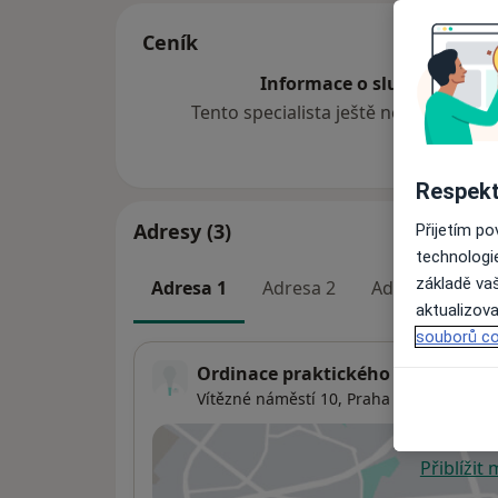
Ceník
Informace o službách a cen
Tento specialista ještě nepřidával ž
Respekt
Adresy (3)
Přijetím p
technologi
základě vaš
Adresa 1
Adresa 2
Adresa 3
aktualizova
souborů co
Ordinace praktického lékaře
Vítězné náměstí 10,
Praha
160 00
Přiblížit
se