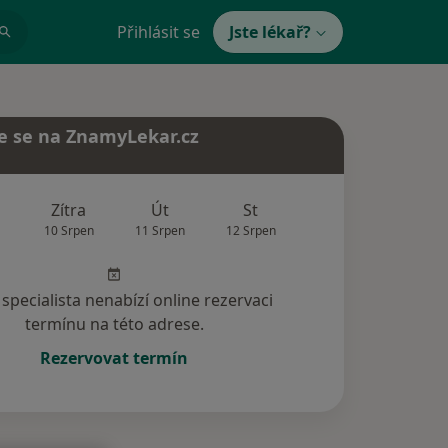
Přihlásit se
Jste lékař?
e se na ZnamyLekar.cz
Zítra
Út
St
Čt
Pá
10 Srpen
11 Srpen
12 Srpen
13 Srpen
14 Srp
specialista nenabízí online rezervaci
termínu na této adrese.
Rezervovat termín