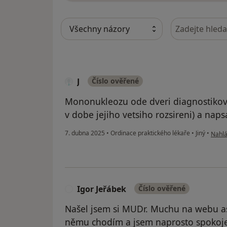
Hledejte v ná
J
Číslo ověřené
Mononukleozu ode dveri diagnostikova
v dobe jejiho vetsiho rozsireni) a naps
podle 
7. dubna 2025
•
Ordinace praktického lékaře
•
Jiný
•
Nahlá
Igor Jeřábek
Číslo ověřené
I
Našel jsem si MUDr. Muchu na webu asi
němu chodím a jsem naprosto spokojen.