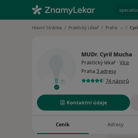
specializ
Hlavní Stránka
Praktický Lékař
Praha
Cyr
Změna m
MUDr.
Cyril Mucha
o sp
Praktický lékař
·
Více
Praha
3 adresy
74 názorů
Kontaktní údaje
Ceník
Adresy