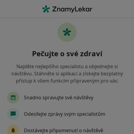
Hla
Praktický Lékař • Frýdek-Místek, moravskoslezský
Filtry
Mapa
Praktický lékař Frýdek-Místek
Pečujte o své zdraví
Jak řadíme výsledky vyhledávání?
Najděte nejlepšího specialistu a objednejte si
návštěvu. Stáhněte si aplikaci a získejte bezplatný
Jakou pojišťovnu máte?
přístup k všem funkcím připraveným pro vás:
Všeobecná zdravotní pojišťovna
Zdravotní poj
Snadno spravujte své návštěvy
Odesílejte zprávy svým specialistům
Dostávejte připomenutí o návštěvě