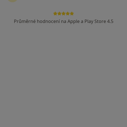
Průměrné hodnocení na Apple a Play Store 4.5
Klinika LLC, Plastická chirurgie a laserové
léčebně centrum
·
Více
Praktický lékař, Chirurg, Dermatolog
23 názorů
Velká 17/3051, Ostrava
•
Mapa
Klinika LLC, Plastická chirurgie a laserové léčebně centrum
Tato klinika nemá specialisty s dostupnými termíny v online kalendáři
Zobrazit profil