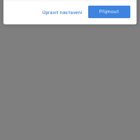
Praktický lékař
Přijmout
Upravit nastavení
1 názor
Sokolská tř. 81/2587, Ostrava
•
Mapa
ADL medservice s.r.o., PL pro dospělé
Tento specialista nenabízí online rezervaci termínu na této adrese.
Rezervovat termín
Arthro Biotherapy s.r.o., traumatologie
Praktický lékař, Ortoped