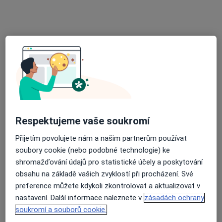
Jitřenka Šuralová
Praktický lékař
37 názorů
Vratimovská 689, Ostrava
•
Mapa
Praktický lékař pro dospělé
Tento specialista nenabízí online rezervaci termínu na této adrese.
Rezervovat termín
Respektujeme vaše soukromí
Přijetím povolujete nám a našim partnerům používat
soubory cookie (nebo podobné technologie) ke
shromažďování údajů pro statistické účely a poskytování
obsahu na základě vašich zvyklostí při procházení. Své
preference můžete kdykoli zkontrolovat a aktualizovat v
nastavení. Další informace naleznete v
zásadách ochrany
soukromí a souborů cookie.
MUDr. Anna Kortová