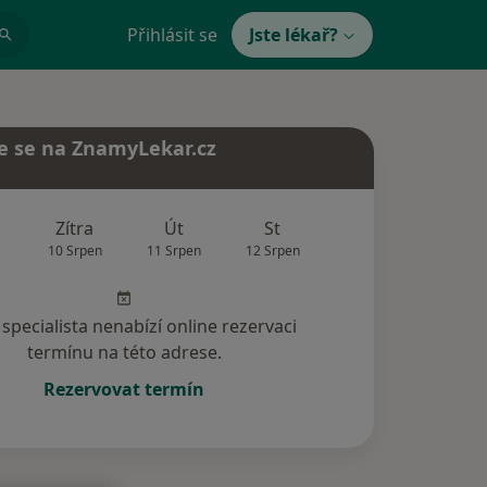
Přihlásit se
Jste lékař?
e se na ZnamyLekar.cz
Zítra
Út
St
Čt
Pá
10 Srpen
11 Srpen
12 Srpen
13 Srpen
14 Srp
specialista nenabízí online rezervaci
termínu na této adrese.
Rezervovat termín