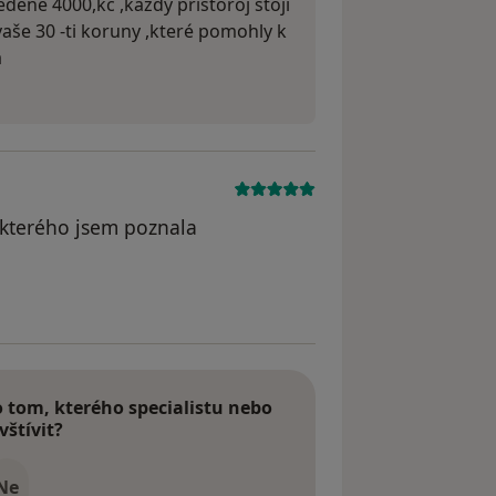
dené 4000,kč ,každý přístoroj stojí
vaše 30 -ti koruny ,které pomohly k
á
,kterého jsem poznala
tom, kterého specialistu nebo
vštívit?
Ne