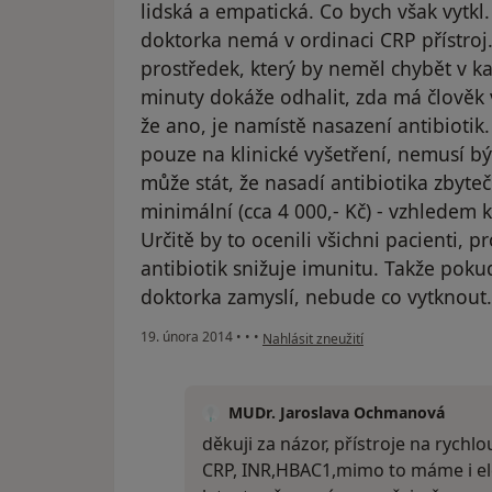
lidská a empatická. Co bych však vytkl. 
doktorka nemá v ordinaci CRP přístroj.
prostředek, který by neměl chybět v ka
minuty dokáže odhalit, zda má člověk 
že ano, je namístě nasazení antibioti
pouze na klinické vyšetření, nemusí bý
může stát, že nasadí antibiotika zbyteč
minimální (cca 4 000,- Kč) - vzhledem k 
Určitě by to ocenili všichni pacienti, 
antibiotik snižuje imunitu. Takže pok
doktorka zamyslí, nebude co vytknout.
podle názoru uživatele Váš účet byl o
19. února 2014
•
•
•
Nahlásit zneužití
MUDr. Jaroslava Ochmanová
děkuji za názor, přístroje na rychl
CRP, INR,HBAC1,mimo to máme i ele