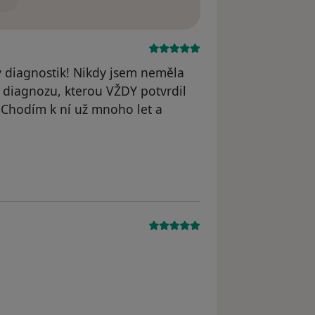
ý diagnostik! Nikdy jsem neměla
diagnozu, kterou VŽDY potvrdil
 Chodím k ní už mnoho let a
odstraněn