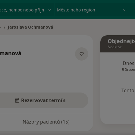
ace, nemoc nebo příjmení
Město nebo region
Jaroslava Ochmanová
Změna města
Objednejt
Neaktivní
hmanová
ecializacích
Dnes
9 Srpen
Tento 
Rezervovat termín
Názory pacientů (15)