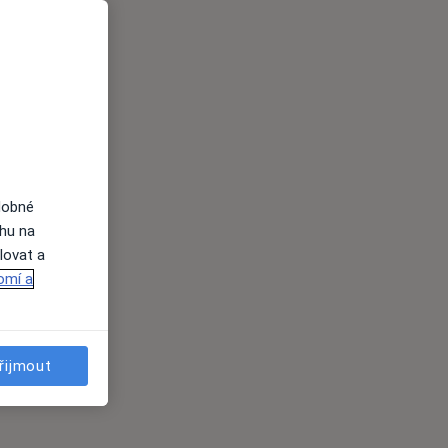
dobné
ahu na
lovat a
omí a
řijmout