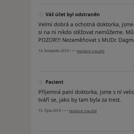
Váš účet byl odstraněn
Velmi dobrá a ochotná doktorka, jsme u
si na ni nikdo stěžovat nemůžeme. Mů
POZOR!!! Nezaměňovat s MUDr. Dagm
podle názoru uživatele Váš účet b
14. listopadu 2010
•
•
•
Nahlásit zneužití
Pacient
Příjemná paní doktorka, jsme s ní velice
tváří se, jako by tam byla za trest.
podle názoru uživatele Pacient
15. října 2010
•
•
•
Nahlásit zneužití