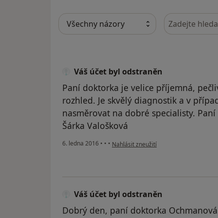
Hledejte v ná
Váš účet byl odstraněn
Paní doktorka je velice příjemná, pečl
rozhled. Je skvělý diagnostik a v příp
nasměrovat na dobré specialisty. Pan
Šárka Valošková
podle názoru uživatele Váš účet byl od
6. ledna 2016
•
•
•
Nahlásit zneužití
Váš účet byl odstraněn
Dobrý den, paní doktorka Ochmanová 