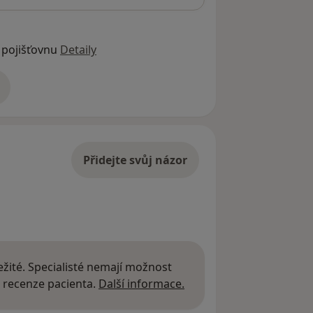
 pojišťovnu
Detaily
adrese
Přidejte svůj názor
žité. Specialisté nemají možnost
Další informace o názor
 recenze pacienta.
Další informace.