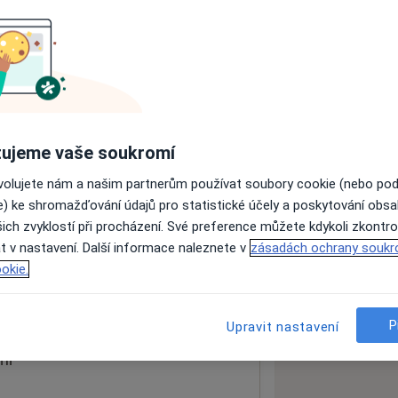
ách nejsou k dispozici
ádné informace o svých službách.
ujeme vaše soukromí
ovolujete nám a našim partnerům používat soubory cookie (nebo po
e) ke shromažďování údajů pro statistické účely a poskytování obs
ich zvyklostí při procházení. Své preference můžete kdykoli zkontro
k
t v nastavení. Další informace naleznete v
zásadách ochrany soukr
okie.
 mapu
 otevře v nové záložce
P
Upravit nastavení
ní