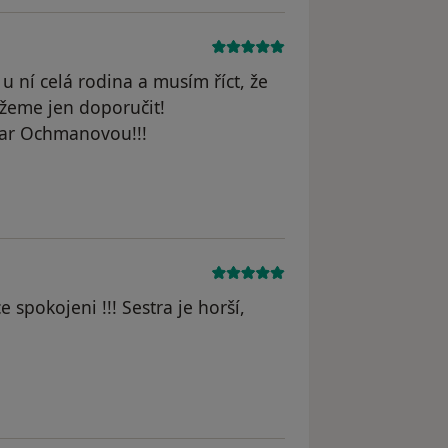
 ní celá rodina a musím říct, že
žeme jen doporučit!
ar Ochmanovou!!!
yl odstraněn
 spokojeni !!! Sestra je horší,