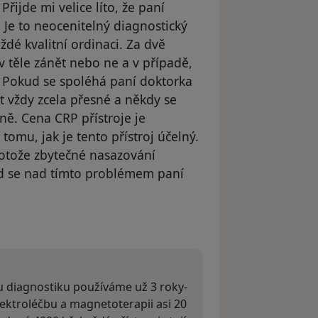
Přijde mi velice líto, že paní
 Je to neocenitelný diagnostický
ždé kvalitní ordinaci. Za dvě
v těle zánět nebo ne a v případě,
k. Pokud se spoléhá paní doktorka
t vždy zcela přesné a někdy se
ně. Cena CRP přístroje je
tomu, jak je tento přístroj účelný.
protože zbytečné nasazování
ud se nad tímto problémem paní
dstraněn
ou diagnostiku používáme už 3 roky-
ktroléčbu a magnetoterapii asi 20