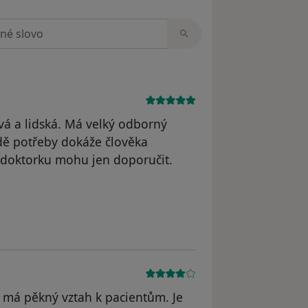
zorech
ivá a lidská. Má velký odborný
adě potřeby dokáže člověka
í doktorku mohu jen doporučit.
straněn
má pěkný vztah k pacientům. Je