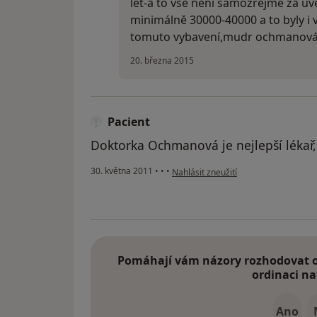
let-a to vše není samozřejmě za uve
minimálně 30000-40000 a to byly i 
tomuto vybavení,mudr ochmanov
20. března 2015
Pacient
Doktorka Ochmanová je nejlepší lékař
podle názoru uživatele Pacient
30. května 2011
•
•
•
Nahlásit zneužití
Pomáhají vám názory rozhodovat o 
ordinaci na
Ano