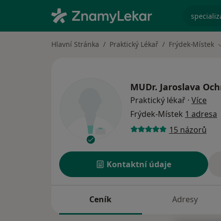
specializ
Hlavní Stránka
Praktický Lékař
Frýdek-Místek
MUDr.
Jaroslava Oc
o sp
Praktický lékař
·
Více
Frýdek-Místek
1 adresa
15 názorů
Kontaktní údaje
Ceník
Adresy