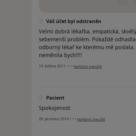
Váš účet byl odstraněn
Velmi dobrá lékařka, empatická, skvěl
sebemenší problém. Pokaždé odhadla 
odborný lékař ke kterému mě poslala.
neměnila bych!!!!
podle názoru uživatele Váš účet byl 
19. května 2011
•
•
•
Nahlásit zneužití
Pacient
Spokojenost
podle názoru uživatele Pacient
26. prosince 2010
•
•
•
Nahlásit zneužití