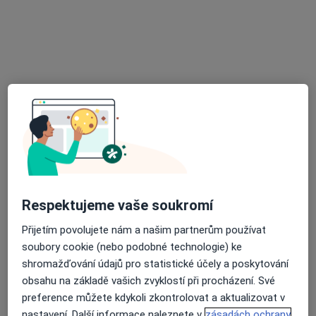
MUDr. Michael Kozák
·
Více
Gynekolog
362 názorů
Adresa 1
Adresa 2
Rybářská 81/12, Opava
•
Mapa
MUDr. Michael Kozák
Tento specialista nenabízí online rezervaci termínu na této adrese.
Respektujeme vaše soukromí
Rezervovat termín
Přijetím povolujete nám a našim partnerům používat
soubory cookie (nebo podobné technologie) ke
shromažďování údajů pro statistické účely a poskytování
obsahu na základě vašich zvyklostí při procházení. Své
preference můžete kdykoli zkontrolovat a aktualizovat v
nastavení. Další informace naleznete v
zásadách ochrany