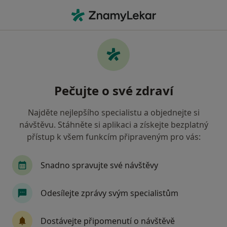
Hla
Gynekolog
Filtry
• 1
Mapa
Doporučení gynekologové, kteří mají
Pečujte o své zdraví
smlouvu s Revírní bratrská pokladna,
zdravotní pojišťovna
Najděte nejlepšího specialistu a objednejte si
Jak řadíme výsledky vyhledávání?
návštěvu. Stáhněte si aplikaci a získejte bezplatný
přístup k všem funkcím připraveným pro vás:
Vyberte město, ve kterém hledáte specialistu
Snadno spravujte své návštěvy
Praha
Brno
Ostrava
Olomouc
O
Odesílejte zprávy svým specialistům
Dostávejte připomenutí o návštěvě