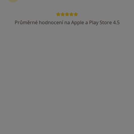
Průměrné hodnocení na Apple a Play Store 4.5
MUDr. Jiří Zvolský
·
Více
Gynekolog
713 názorů
Partyzánská 3, Opava
•
Mapa
Gynekologická Ambulance - MUDr. Jiří Zvolský. Ambulance se nachází v 1.patře zdravotního střediska "KATKA"
Tento specialista nenabízí online rezervaci termínu na této adrese.
Rezervovat termín