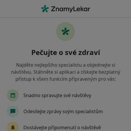
Hla
Gynekolog
Filtry
• 1
Mapa
Doporučení gynekologové, kteří mají
Pečujte o své zdraví
smlouvu s Česká průmyslová zdravotní
pojišťovna
Najděte nejlepšího specialistu a objednejte si
Jak řadíme výsledky vyhledávání?
návštěvu. Stáhněte si aplikaci a získejte bezplatný
přístup k všem funkcím připraveným pro vás:
Vyberte město, ve kterém hledáte specialistu
Snadno spravujte své návštěvy
Praha
Olomouc
Ostrava
Brno
Odesílejte zprávy svým specialistům
Opava
Zobrazit více
Dostávejte připomenutí o návštěvě