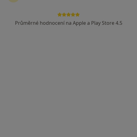
Průměrné hodnocení na Apple a Play Store 4.5
MUDr. Jiří Zvolský
·
Více
Gynekolog
713 názorů
Partyzánská 3, Opava
•
Mapa
Gynekologická Ambulance - MUDr. Jiří Zvolský. Ambulance se nachází v 1.patře zdravotního střediska "KATKA"
Tento specialista nenabízí online rezervaci termínu na této adrese.
Rezervovat termín