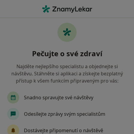
Hla
Gynekolog
Filtry
• 1
Mapa
Doporučení gynekologové, kteří mají
Pečujte o své zdraví
smlouvu s Vojenská zdravotní pojišťovna ČR
Jak řadíme výsledky vyhledávání?
Najděte nejlepšího specialistu a objednejte si
návštěvu. Stáhněte si aplikaci a získejte bezplatný
přístup k všem funkcím připraveným pro vás:
Vyberte město, ve kterém hledáte specialistu
Praha
Brno
Ostrava
Olomouc
O
Snadno spravujte své návštěvy
Odesílejte zprávy svým specialistům
Dostávejte připomenutí o návštěvě