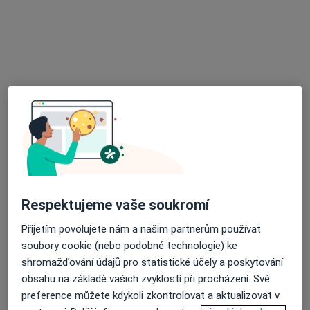
MUDr. Antonín Kaprál
·
Více
Gynekolog
579 názorů
Milady Horákové 116/109, Praha
•
Mapa
Gynekologická ordinace - MUDr. Antonín Kaprál
Tento specialista nenabízí online rezervaci termínu na této adrese.
Rezervovat termín
Respektujeme vaše soukromí
Přijetím povolujete nám a našim partnerům používat
soubory cookie (nebo podobné technologie) ke
shromažďování údajů pro statistické účely a poskytování
obsahu na základě vašich zvyklostí při procházení. Své
preference můžete kdykoli zkontrolovat a aktualizovat v