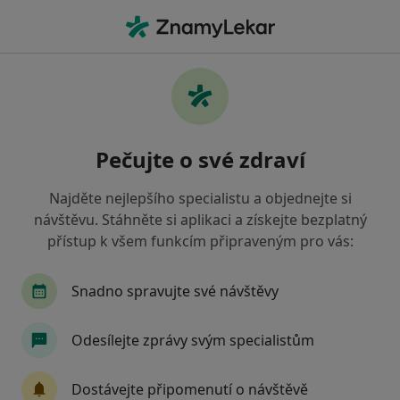
Hla
Endokrinolog
Filtry
• 1
Mapa
Doporučení endokrinologové, kteří mají
Pečujte o své zdraví
smlouvu s Vojenská zdravotní pojišťovna ČR
Jak řadíme výsledky vyhledávání?
Najděte nejlepšího specialistu a objednejte si
návštěvu. Stáhněte si aplikaci a získejte bezplatný
přístup k všem funkcím připraveným pro vás:
Vyberte město, ve kterém hledáte specialistu
Praha
Brno
Pardubice
České Budějov
Snadno spravujte své návštěvy
Odesílejte zprávy svým specialistům
Dostávejte připomenutí o návštěvě