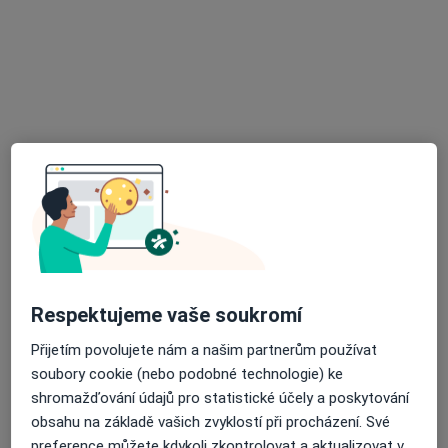
MUDr. Katarína Nováková
·
Více
Endokrinolog, Diabetolog, Internista
12 názorů
Krapkova 5, Olomouc
•
Mapa
Diabetologické centrum s.r.o.
Tento specialista nenabízí online rezervaci termínu na této adrese.
Rezervovat termín
Respektujeme vaše soukromí
Přijetím povolujete nám a našim partnerům používat
soubory cookie (nebo podobné technologie) ke
shromažďování údajů pro statistické účely a poskytování
obsahu na základě vašich zvyklostí při procházení. Své
preference můžete kdykoli zkontrolovat a aktualizovat v