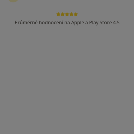
Průměrné hodnocení na Apple a Play Store 4.5
DIAvize diabetologické a
endokrinologické centrum
Endokrinolog, Diabetolog
3 názory
Budějovická 778/3a, Praha
•
Mapa
DIAvize diabetologické a endokrinologické centrum
Tato klinika nemá specialisty s dostupnými termíny v online kalendáři
Zobrazit profil