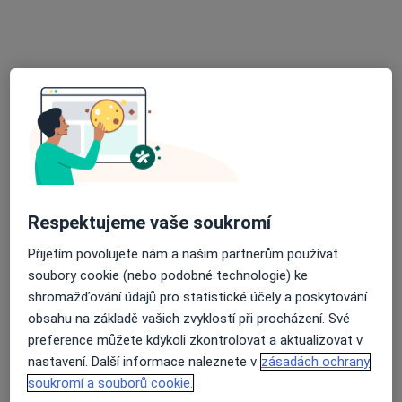
MUDr. Michaela Fialová
·
Více
Otorinolaryngolog
3 názory
Kartouzská 204/6, Praha
•
Mapa
FortMedica ORL
Diagnostické testy
Hrazeno pojišťovnou
Tento specialista nenabízí online rezervaci termínu na této adrese.
Respektujeme vaše soukromí
Rezervovat termín
Přijetím povolujete nám a našim partnerům používat
soubory cookie (nebo podobné technologie) ke
shromažďování údajů pro statistické účely a poskytování
obsahu na základě vašich zvyklostí při procházení. Své
preference můžete kdykoli zkontrolovat a aktualizovat v
nastavení. Další informace naleznete v
zásadách ochrany
soukromí a souborů cookie.