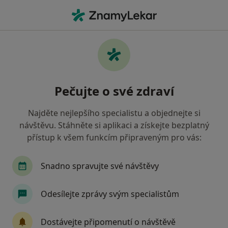
Hla
Otorinolaryngolog
Filtry
• 1
Mapa
Doporučení otorinolaryngologové, kteří
Pečujte o své zdraví
mají smlouvu s Vojenská zdravotní
pojišťovna ČR
Najděte nejlepšího specialistu a objednejte si
Jak řadíme výsledky vyhledávání?
návštěvu. Stáhněte si aplikaci a získejte bezplatný
přístup k všem funkcím připraveným pro vás:
Vyberte město, ve kterém hledáte specialistu
Snadno spravujte své návštěvy
Praha
Brno
Olomouc
Ostrava
H
Odesílejte zprávy svým specialistům
Dostávejte připomenutí o návštěvě