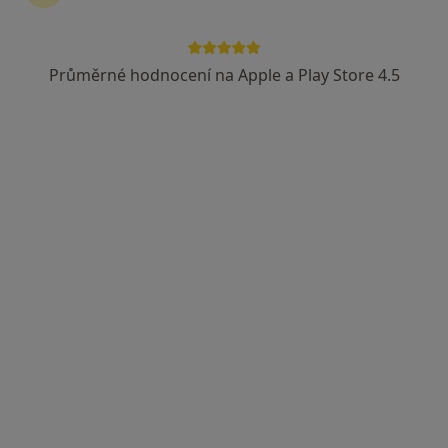
Průměrné hodnocení na Apple a Play Store 4.5
MUDr. Barbora Lischkeová
·
Více
Otorinolaryngolog
521 názorů
Revoluční 765/19, Praha
•
Mapa
Poliklinika Revoluční, s.r.o.
Tento specialista nenabízí online rezervaci termínu na této adrese.
Rezervovat termín