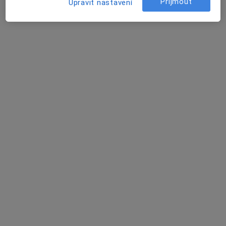
Přijmout
Upravit nastavení
Bří Mrštíků 38, Břeclav
•
Mapa
Poliklinika Břeclav s.r.o.
Tato klinika nemá specialisty s dostupnými termíny v online kalendáři
Zobrazit profil
MUDr. Dagmar Pluháčková
Otorinolaryngolog
7 názorů
Bří Mrštíků 38, Břeclav
•
Mapa