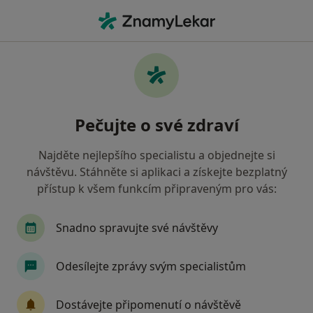
Hla
Otorinolaryngolog • Břeclav, jihomoravský
Filtry
• 1
Mapa
Doporučení otorinolaryngologové s
Pečujte o své zdraví
Vojenská zdravotní pojišťovna ČR Břeclav
Jak řadíme výsledky vyhledávání?
Najděte nejlepšího specialistu a objednejte si
návštěvu. Stáhněte si aplikaci a získejte bezplatný
přístup k všem funkcím připraveným pro vás:
Snadno spravujte své návštěvy
Odesílejte zprávy svým specialistům
Leona Zapletalová
Dostávejte připomenutí o návštěvě
Otorinolaryngolog