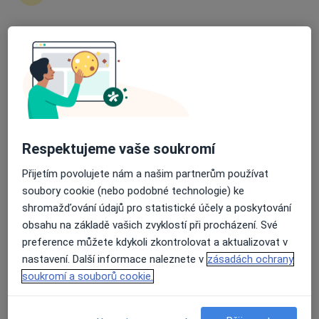
27 názorů
U Nemocnice 1/3066, Břeclav
•
Mapa
Průměrné hodnocení na Apple a Play Store 4.5
Otorinolaryngologie
Tento specialista nenabízí online rezervaci termínu na této adrese.
Rezervovat termín
Respektujeme vaše soukromí
Přijetím povolujete nám a našim partnerům používat
soubory cookie (nebo podobné technologie) ke
shromažďování údajů pro statistické účely a poskytování
obsahu na základě vašich zvyklostí při procházení. Své
preference můžete kdykoli zkontrolovat a aktualizovat v
nastavení. Další informace naleznete v
zásadách ochrany
Poliklinika Břeclav s.r.o.
soukromí a souborů cookie.
·
Více
Otorinolaryngolog, Alergolog, Chirurg
40 názorů