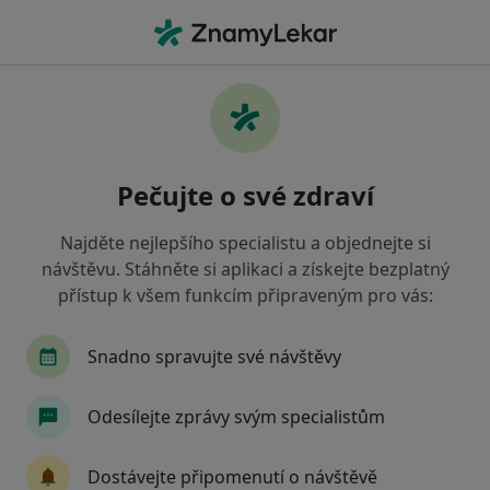
Hla
Zubař • Břeclav, jihomoravský
Filtry
• 1
Mapa
Doporučení zubaři s Vojenská zdravotní
Pečujte o své zdraví
pojišťovna ČR Břeclav
Jak řadíme výsledky vyhledávání?
Najděte nejlepšího specialistu a objednejte si
návštěvu. Stáhněte si aplikaci a získejte bezplatný
přístup k všem funkcím připraveným pro vás:
Snadno spravujte své návštěvy
Odesílejte zprávy svým specialistům
MUDr. Monika Krupová
Dostávejte připomenutí o návštěvě
Zubař