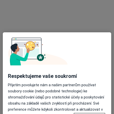
Ordinace
Tento specialista nenabízí online rezervaci termínu na této adrese.
Rezervovat termín
Respektujeme vaše soukromí
MUDr. Pavlína Prokůpková
·
Více
Přijetím povolujete nám a našim partnerům používat
Zubař
soubory cookie (nebo podobné technologie) ke
3 názory
shromažďování údajů pro statistické účely a poskytování
Pekařská 75, Podivín
•
Mapa
obsahu na základě vašich zvyklostí při procházení. Své
zubní ordice MUDr. Pavlína Prokůpková
preference můžete kdykoli zkontrolovat a aktualizovat v