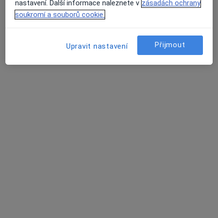
Tento specialista nenabízí online rezervaci termínu na této adrese.
nastavení. Další informace naleznete v
zásadách ochrany
soukromí a souborů cookie.
Rezervovat termín
Přijmout
Upravit nastavení
MUDr. Pavel Trojan
Zubař
20 názorů
Smetanovo nábřeží 34, Břeclav
•
Mapa
Soukromá zubní ordinace
Tento specialista nenabízí online rezervaci termínu na této adrese.