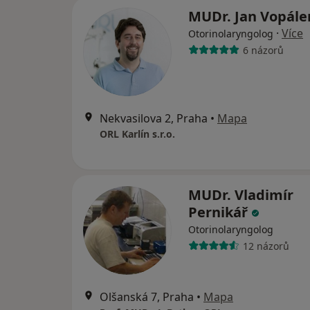
MUDr. Jan Vopál
·
Více
Otorinolaryngolog
6 názorů
Nekvasilova 2, Praha
•
Mapa
ORL Karlín s.r.o.
MUDr. Vladimír
Pernikář
Otorinolaryngolog
12 názorů
Olšanská 7, Praha
•
Mapa