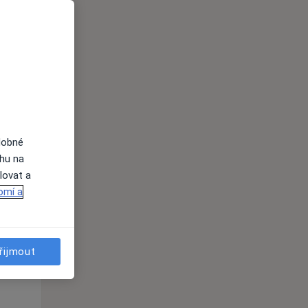
i
dobné
ahu na
Út
St
Čt
lovat a
n
11 Srpen
12 Srpen
13 Srpen
omí a
i
řijmout