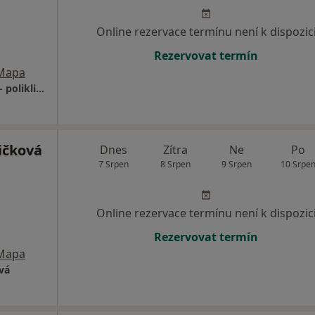
Online rezervace termínu není k dispozic
Rezervovat termín
Mapa
ORL ambulance - děti & dospělí - Pardubice - poliklinika Kolf - ORL HRDLIČKA s.r.o.
ičková
Dnes
Zítra
Ne
Po
7 Srpen
8 Srpen
9 Srpen
10 Srpe
Online rezervace termínu není k dispozic
Rezervovat termín
Mapa
vá