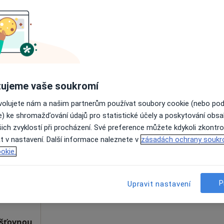
Online rezervace termínu není k dispozic
Rezervovat termín
ujeme vaše soukromí
ovolujete nám a našim partnerům používat soubory cookie (nebo po
e) ke shromažďování údajů pro statistické účely a poskytování obs
ialová
Dnes
Zítra
Ne
Po
ich zvyklostí při procházení. Své preference můžete kdykoli zkontro
7 Srpen
8 Srpen
9 Srpen
10 Srpe
t v nastavení. Další informace naleznete v
zásadách ochrany soukr
okie.
Online rezervace termínu není k dispozic
Rezervovat termín
P
Upravit nastavení
išťovnou