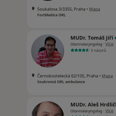
Soukalova 3/3355, Praha
•
Mapa
FortMedica ORL
MUDr. Tomáš Jiří
·
Více
Otorinolaryngolog
5 názorů
Černokostelecká 62/105, Praha
•
Mapa
Soukromá ORL ambulance
MUDr. Aleš Hrdli
·
Více
Otorinolaryngolog