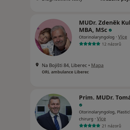
MUDr. Zdeněk Ku
MBA, MSc
·
Více
Otorinolaryngolog
12 názorů
Na Bojišti 84, Liberec
•
Mapa
ORL ambulance Liberec
Prim. MUDr. Tomá
Otorinolaryngolog, Plastic
·
Více
chirurg
21 názorů