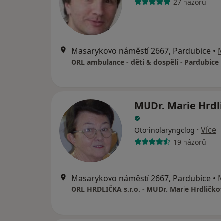
27 názorů
Masarykovo náměstí 2667, Pardubice
•
MUDr. Marie Hrdl
·
Více
Otorinolaryngolog
19 názorů
Masarykovo náměstí 2667, Pardubice
•
ORL HRDLIČKA s.r.o. - MUDr. Marie Hrdličko