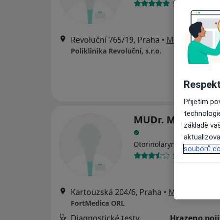
521 názorů
Revoluční 765/19, Praha
•
Mapa
Poliklinika Revoluční, s.r.o.
Respekt
Přijetím p
technologi
MUDr. Michaela F
základě vaš
aktualizova
·
Více
Otorinolaryngolog
souborů co
3 názory
Kartouzská 204/6, Praha
•
Mapa
FortMedica ORL
Diagnostické testy
Hrazeno poj