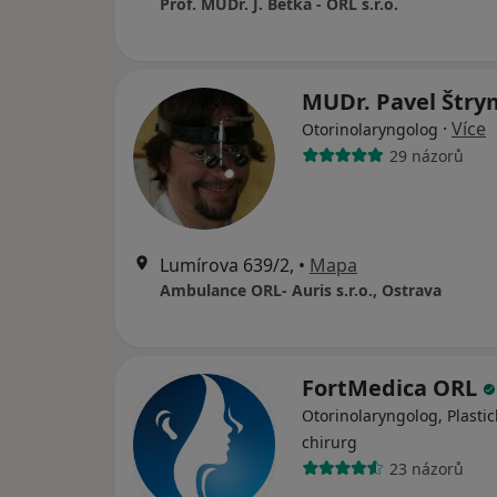
Prof. MUDr. J. Betka - ORL s.r.o.
MUDr. Pavel Štr
·
Více
Otorinolaryngolog
29 názorů
Lumírova 639/2,
•
Mapa
Ambulance ORL- Auris s.r.o., Ostrava
FortMedica ORL
Otorinolaryngolog, Plastic
chirurg
23 názorů