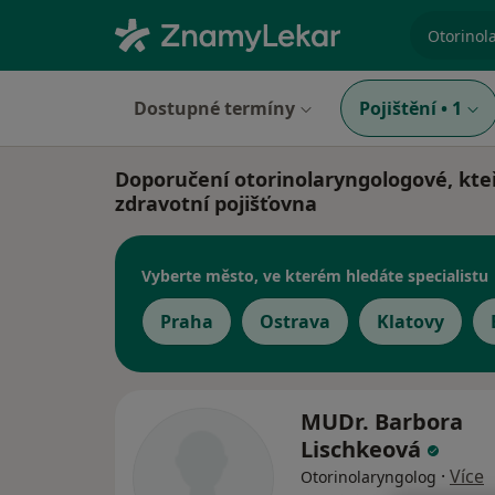
specializ
Dostupné termíny
Pojištění
•
1
Doporučení otorinolaryngologové, kte
zdravotní pojišťovna
Vyberte město, ve kterém hledáte specialistu
Praha
Ostrava
Klatovy
MUDr. Barbora
Lischkeová
·
Více
Otorinolaryngolog