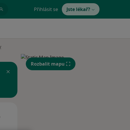
Přihlásit se
Jste lékař?
y
Rozbalit mapu
Út
St
Čt
n
11 Srpen
12 Srpen
13 Srpen