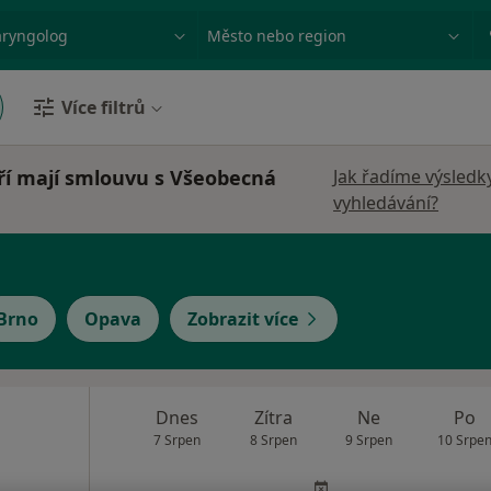
ace, nemoc nebo příjmení
Město nebo region
Více filtrů
ří mají smlouvu s Všeobecná
Jak řadíme výsledk
vyhledávání?
Brno
Opava
Zobrazit více
Dnes
Zítra
Ne
Po
7 Srpen
8 Srpen
9 Srpen
10 Srpe